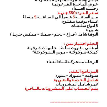
عـرض الـبـاخـرة الـفـرعـونـيـة
رحلــــه الغــــداء
سـعـر الـفـرد :350 جـنـيـة
مــن الساعـــه
3
عـصراً الـي الـسـاعـــه
5
مـسـاءً
غـــداء بـوفـيـة مـفـتـوح
8 انـواع سـلـطـات
شـوربـة
البوفية شامل ( فـراخ – لـحـم – سـمـك – مـيـكـس جـريـل)
الـحـلـو اخـتـيـار بـيـن :
أم عـلـي – فـروت سـلـط – حـلـويـات شـرقـيـة
كـيـكـة شـوكـولاتـة – مـوس الـشـوكـولاتـة”
الـرحـلـة مـتـحـركـة اثــناء الـغـداء
الـبـرنـامـج الـفـنـى
سـوفـت – مـيـوزك – تـنـورة
شـامـل الـخـدمـة والـضـريـبة
غـيـر شـامـل الـمـشـروبـات
يـتـم الـحـسـاب عـلـى الـمـشـروبـات بـالـبـاخـرة
———————————————-