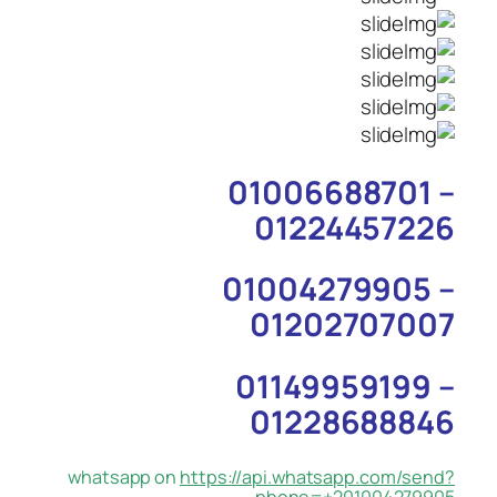
01006688701 –
01224457226
01004279905 –
01202707007
01149959199 –
01228688846
whatsapp on
https://api.whatsapp.com/send?
phone=+201004279905