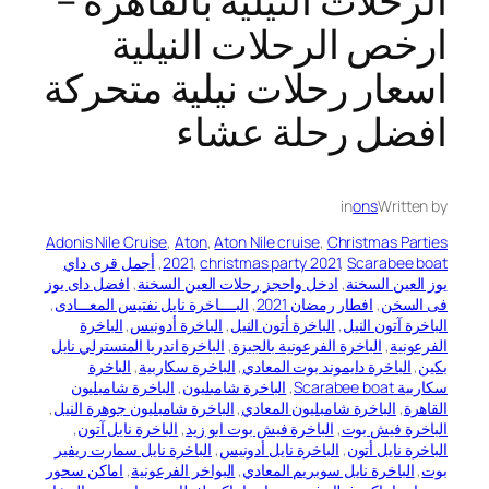
الرحلات النيلية بالقاهرة –
ارخص الرحلات النيلية
اسعار رحلات نيلية متحركة
افضل رحلة عشاء
in
ons
Written by
Adonis Nile Cruise‎
, 
Aton
, 
Aton Nile cruise
, 
Christmas Parties
Scarabee boat
, 
christmas party 2021
, 
2021
, 
أجمل قرى داي
يوز العين السخنة
, 
ادخل واحجز رحلات العين السخنة
, 
افضل داى يوز
فى السخن
, 
افطار رمضان 2021
, 
البــــاخرة نايل نفتيس المعـــادى
, 
الباخرة آتون النيل
, 
الباخرة أتون النيل
, 
الباخرة أدونيس
, 
الباخرة
الفرعونية
, 
الباخرة الفرعونية بالجيزة
, 
الباخرة اندريا المنسترلي نايل
بكين
, 
الباخرة دايموند بوت المعادي
, 
الباخرة سكاربية
, 
الباخرة
سكاربية Scarabee boat
, 
الباخرة شامبليون
, 
الباخرة شامبليون
القاهرة
, 
الباخرة شامبليون المعادي
, 
الباخرة شامبليون جوهرة النيل
, 
الباخرة فيش بوت
, 
الباخرة فيش بوت ابو زيد
, 
الباخرة نايل آتون
, 
الباخرة نايل أتون
, 
الباخرة نايل أدونيس
, 
الباخرة نايل سمارت ريفير
بوت
, 
الباخرة نايل سوبريم المعادي
, 
البواخر الفرعونية
, 
اماكن سحور