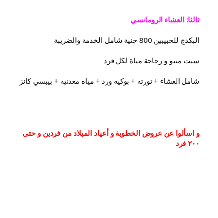
ثالثا: العشاء الرومانسي
البكدج للحبيبين 800 جنية شامل الخدمة والضريبة
سيت منيو و زجاجة مياة لكل فرد
شامل العشاء⁦⁩ + تورته + بوكيه ورد + مياه معدنيه + بيبسي كانز
و اسألوا عن عروض الخطوبة و أعياد الميلاد من فردين و حتى 
٢٠٠ فرد