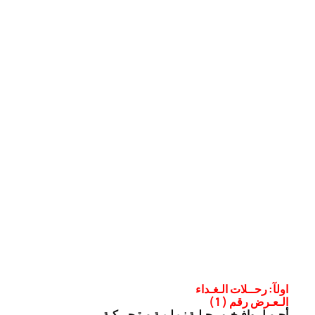
اولآ: رحــلات الـغـداء
الـعـرض رقم ( 1 )
أجـمـل وافـخـم رحـلـة نـيـلـيـة مـتـحـركـة