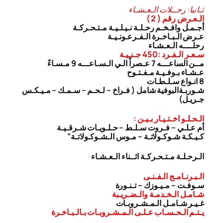
ثـانيا: رحــلات الـعـشـاء
الـعـرض رقم ( 2 )
أجـمـل وافـخـم رحـلـة نـيـلـيـة مـتـحـركـة
عـرض الـبـاخـرة الـفـرعـونـيـة
رحلــــه الـعـشـاء
سـعـر الـفـرد :450 جـنـيـة
مــن الساعـــه 7 عـصراً الـي الـسـاعـــه 9 مـسـاءً
عـشـاء بـوفـيـة مـفـتـوح
8 انـواع سـلـطـات
شـوربـة
البوفية شامل ( فـراخ – لـحـم – سـمـك – مـيـكـس
جـريـل)
الـحـلـو اخـتـيـار بـيـن :
أم عـلـي – فـروت سـلـط – حـلـويـات شـرقـيـة
كـيـكـة شـوكـولاتـة – مـوس الـشـوكـولاتـة”
الـرحـلـة مـتـحـركـة اثــناء الـعـشـاء
الـبـرنـامـج الـفـنـى
سـوفـت – مـيـوزك – تـنـورة
شـامـل الـخـدمـة والـضـريـبة
غـيـر شـامـل الـمـشـروبـات
يـتـم الـحـسـاب عـلـى الـمـشـروبـات بـالـبـاخـرة