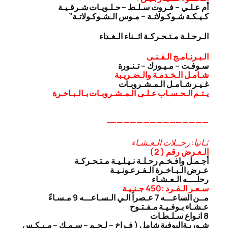
أم عـلـي – فـروت سـلـط – حـلـويـات شـرقـيـة
كـيـكـة شـوكـولاتـة – مـوس الـشـوكـولاتـة”
الـرحـلـة مـتـحـركـة اثــناء الـغـداء
الـبـرنـامـج الـفـنـى
سـوفـت – مـيـوزك – تـنـورة
شـامـل الـخـدمـة والـضـريـبة
غـيـر شـامـل الـمـشـروبـات
يـتـم الـحـسـاب عـلـى الـمـشـروبـات بـالـبـاخـرة
———————————————-
ثـانيا: رحــلات الـعـشـاء
الـعـرض رقم ( 2 )
أجـمـل وافـخـم رحـلـة نـيـلـيـة مـتـحـركـة
عـرض الـبـاخـرة الـفـرعـونـيـة
رحلــــه الـعـشـاء
سـعـر الـفـرد :450 جـنـيـة
مــن الساعـــه 7 عـصراً الـي الـسـاعـــه 9 مـسـاءً
عـشـاء بـوفـيـة مـفـتـوح
8 انـواع سـلـطـات
شـوربـة
البوفية شامل ( فـراخ – لـحـم – سـمـك – مـيـكـس