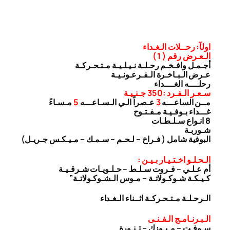
اولآ: رحــلات الـغـداء
الـعـرض رقم ( 1 )
أجـمـل وافـخـم رحـلـة نـيـلـيـة مـتـحـركـة
عـرض الـبـاخـرة الـفـرعـونـيـة
رحلــــه الغــــداء
سـعـر الـفـرد :350 جـنـيـة
مــن الساعـــه
3
عـصراً الـي الـسـاعـــه
5
مـسـاءً
غـــداء بـوفـيـة مـفـتـوح
8 انـواع سـلـطـات
شـوربـة
البوفية شامل ( فـراخ – لـحـم – سـمـك – مـيـكـس جـريـل)
الـحـلـو اخـتـيـار بـيـن :
أم عـلـي – فـروت سـلـط – حـلـويـات شـرقـيـة
كـيـكـة شـوكـولاتـة – مـوس الـشـوكـولاتـة”
الـرحـلـة مـتـحـركـة اثــناء الـغـداء
الـبـرنـامـج الـفـنـى
سـوفـت – مـيـوزك – تـنـورة