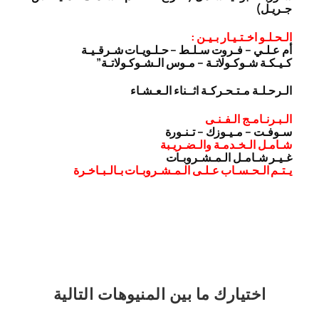
جـريـل)
الـحـلـو اخـتـيـار بـيـن :
أم عـلـي – فـروت سـلـط – حـلـويـات شـرقـيـة
كـيـكـة شـوكـولاتـة – مـوس الـشـوكـولاتـة”
الـرحـلـة مـتـحـركـة اثــناء الـعـشـاء
الـبـرنـامـج الـفـنـى
سـوفـت – مـيـوزك – تـنـورة
شـامـل الـخـدمـة والـضـريـبة
غـيـر شـامـل الـمـشـروبـات
يـتـم الـحـسـاب عـلـى الـمـشـروبـات بـالـبـاخـرة
اختيارك
ما بين المنيوهات التالية