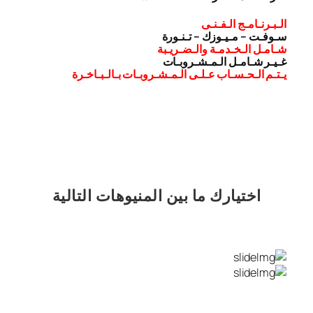
الـبـرنـامـج الـفـنـى
سـوفـت – مـيـوزك – تـنـورة
شـامـل الـخـدمـة والـضـريـبة
غـيـر شـامـل الـمـشـروبـات
يـتـم الـحـسـاب عـلـى الـمـشـروبـات بـالـبـاخـرة
اختيارك
ما بين المنيوهات التالية