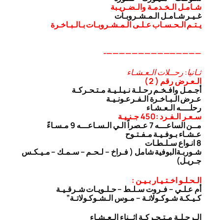
شـامـل الـخـدمـة والـضـريـبة
غـيـر شـامـل الـمـشـروبـات
يـتـم الـحـسـاب عـلـى الـمـشـروبـات بـالـبـاخـرة
———————————————-
ثـانيا: رحــلات الـعـشـاء
الـعـرض رقم ( 2 )
أجـمـل وافـخـم رحـلـة نـيـلـيـة مـتـحـركـة
عـرض الـبـاخـرة الـفـرعـونـيـة
رحلــــه الـعـشـاء
سـعـر الـفـرد :450 جـنـيـة
مــن الساعـــه 7 عـصراً الـي الـسـاعـــه 9 مـسـاءً
عـشـاء بـوفـيـة مـفـتـوح
8 انـواع سـلـطـات
شـوربـة
البوفية شامل ( فـراخ – لـحـم – سـمـك – مـيـكـس
جـريـل)
الـحـلـو اخـتـيـار بـيـن :
أم عـلـي – فـروت سـلـط – حـلـويـات شـرقـيـة
كـيـكـة شـوكـولاتـة – مـوس الـشـوكـولاتـة”
الـرحـلـة مـتـحـركـة اثــناء الـعـشـاء