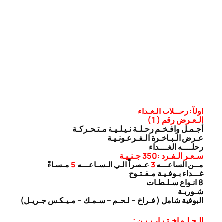
اولآ: رحــلات الـغـداء
الـعـرض رقم ( 1 )
أجـمـل وافـخـم رحـلـة نـيـلـيـة مـتـحـركـة
عـرض الـبـاخـرة الـفـرعـونـيـة
رحلــــه الغــــداء
سـعـر الـفـرد :350 جـنـيـة
مــن الساعـــه
3
عـصراً الـي الـسـاعـــه
5
مـسـاءً
غـــداء بـوفـيـة مـفـتـوح
8 انـواع سـلـطـات
شـوربـة
البوفية شامل ( فـراخ – لـحـم – سـمـك – مـيـكـس جـريـل)
الـحـلـو اخـتـيـار بـيـن :