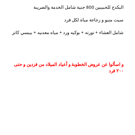
البكدج للحبيبين 800 جنية شامل الخدمة والضريبة
سيت منيو و زجاجة مياة لكل فرد
شامل العشاء⁦⁩ + تورته + بوكيه ورد + مياه معدنيه + بيبسي كانز
و اسألوا عن عروض الخطوبة و أعياد الميلاد من فردين و حتى 
٢٠٠ فرد