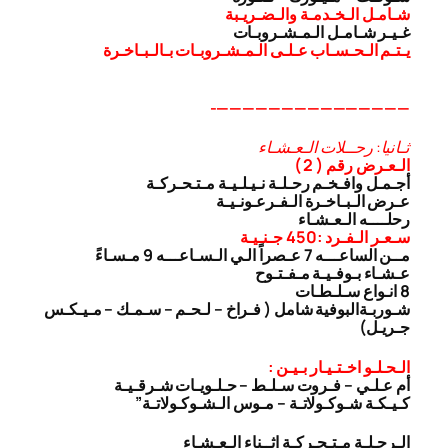
شـامـل الـخـدمـة والـضـريـبة
غـيـر شـامـل الـمـشـروبـات
يـتـم الـحـسـاب عـلـى الـمـشـروبـات بـالـبـاخـرة
———————————————-
ثـانيا: رحــلات الـعـشـاء
الـعـرض رقم ( 2 )
أجـمـل وافـخـم رحـلـة نـيـلـيـة مـتـحـركـة
عـرض الـبـاخـرة الـفـرعـونـيـة
رحلــــه الـعـشـاء
سـعـر الـفـرد :450 جـنـيـة
مــن الساعـــه 7 عـصراً الـي الـسـاعـــه 9 مـسـاءً
عـشـاء بـوفـيـة مـفـتـوح
8 انـواع سـلـطـات
شـوربـة
البوفية شامل ( فـراخ – لـحـم – سـمـك – مـيـكـس
جـريـل)
الـحـلـو اخـتـيـار بـيـن :
أم عـلـي – فـروت سـلـط – حـلـويـات شـرقـيـة
كـيـكـة شـوكـولاتـة – مـوس الـشـوكـولاتـة”
الـرحـلـة مـتـحـركـة اثــناء الـعـشـاء