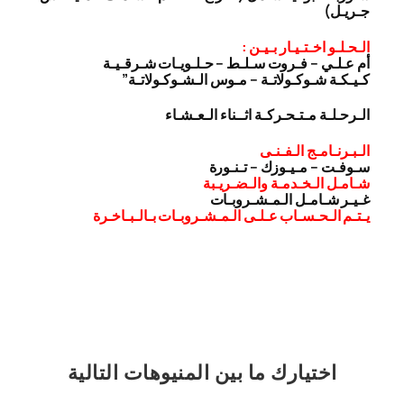
جـريـل)
الـحـلـو اخـتـيـار بـيـن :
أم عـلـي – فـروت سـلـط – حـلـويـات شـرقـيـة
كـيـكـة شـوكـولاتـة – مـوس الـشـوكـولاتـة”
الـرحـلـة مـتـحـركـة اثــناء الـعـشـاء
الـبـرنـامـج الـفـنـى
سـوفـت – مـيـوزك – تـنـورة
شـامـل الـخـدمـة والـضـريـبة
غـيـر شـامـل الـمـشـروبـات
يـتـم الـحـسـاب عـلـى الـمـشـروبـات بـالـبـاخـرة
اختيارك
ما بين المنيوهات التالية