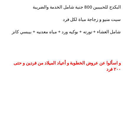
البكدج للحبيبين 800 جنية شامل الخدمة والضريبة
سيت منيو و زجاجة مياة لكل فرد
شامل العشاء⁦⁩ + تورته + بوكيه ورد + مياه معدنيه + بيبسي كانز
و اسألوا عن عروض الخطوبة و أعياد الميلاد من فردين و حتى 
٢٠٠ فرد