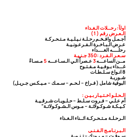
اولآ: رحــلات الـغـداء
الـعـرض رقم ( 1 )
أجـمـل وافـخـم رحـلـة نـيـلـيـة مـتـحـركـة
عـرض الـبـاخـرة الـفـرعـونـيـة
رحلــــه الغــــداء
سـعـر الـفـرد :350 جـنـيـة
مــن الساعـــه
3
عـصراً الـي الـسـاعـــه
5
مـسـاءً
غـــداء بـوفـيـة مـفـتـوح
8 انـواع سـلـطـات
شـوربـة
البوفية شامل ( فـراخ – لـحـم – سـمـك – مـيـكـس جـريـل)
الـحـلـو اخـتـيـار بـيـن :
أم عـلـي – فـروت سـلـط – حـلـويـات شـرقـيـة
كـيـكـة شـوكـولاتـة – مـوس الـشـوكـولاتـة”
الـرحـلـة مـتـحـركـة اثــناء الـغـداء
الـبـرنـامـج الـفـنـى
سـوفـت – مـيـوزك – تـنـورة