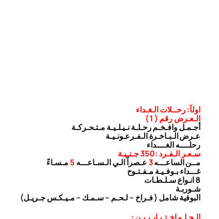
اولآ: رحــلات الـغـداء
الـعـرض رقم ( 1 )
أجـمـل وافـخـم رحـلـة نـيـلـيـة مـتـحـركـة
عـرض الـبـاخـرة الـفـرعـونـيـة
رحلــــه الغــــداء
سـعـر الـفـرد :350 جـنـيـة
مــن الساعـــه
3
عـصراً الـي الـسـاعـــه
5
مـسـاءً
غـــداء بـوفـيـة مـفـتـوح
8 انـواع سـلـطـات
شـوربـة
البوفية شامل ( فـراخ – لـحـم – سـمـك – مـيـكـس جـريـل)
الـحـلـو اخـتـيـار بـيـن :