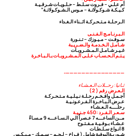
أم عـلـي – فـروت سـلـط – حـلـويـات شـرقـيـة
كـيـكـة شـوكـولاتـة – مـوس الـشـوكـولاتـة”
الـرحـلـة مـتـحـركـة اثــناء الـغـداء
الـبـرنـامـج الـفـنـى
سـوفـت – مـيـوزك – تـنـورة
شـامـل الـخـدمـة والـضـريـبة
غـيـر شـامـل الـمـشـروبـات
يـتـم الـحـسـاب عـلـى الـمـشـروبـات بـالـبـاخـرة
———————————————-
ثـانيا: رحــلات الـعـشـاء
الـعـرض رقم ( 2 )
أجـمـل وافـخـم رحـلـة نـيـلـيـة مـتـحـركـة
عـرض الـبـاخـرة الـفـرعـونـيـة
رحلــــه الـعـشـاء
سـعـر الـفـرد :450 جـنـيـة
مــن الساعـــه 7 عـصراً الـي الـسـاعـــه 9 مـسـاءً
عـشـاء بـوفـيـة مـفـتـوح
8 انـواع سـلـطـات
شـوربـة
البوفية شامل ( فـراخ – لـحـم – سـمـك – مـيـكـس