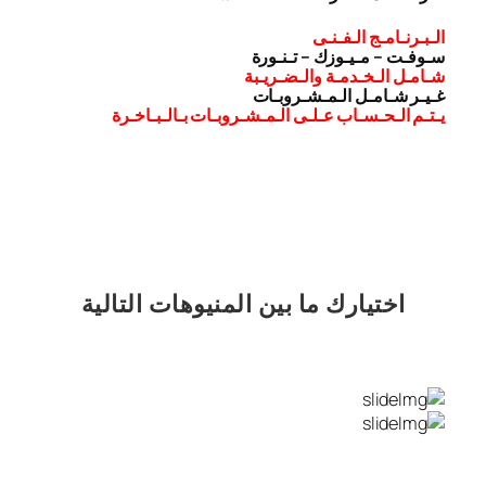
الـبـرنـامـج الـفـنـى
سـوفـت – مـيـوزك – تـنـورة
شـامـل الـخـدمـة والـضـريـبة
غـيـر شـامـل الـمـشـروبـات
يـتـم الـحـسـاب عـلـى الـمـشـروبـات بـالـبـاخـرة
اختيارك
ما بين المنيوهات التالية