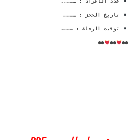
 عدد الأفراد : ………..
 تاريخ الحجز : …………
 توقيت الرحلة : ……….
●●
●●
●●