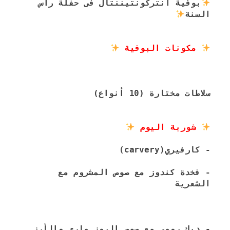
بوفية انتركونتيننتال فى حفلة رأس 
السنة
 مكونات البوفية 
سلاطات مختارة (10 أنواع)
 شوربة اليوم 
- كارفيري(carvery)
- فخدة كندوز مع صوص المشروم مع 
الشعرية
- ديك رومي مع صوص الروز ماري والأرز 