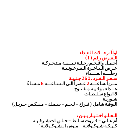
اولآ: رحــلات الـغـداء
الـعـرض رقم ( 1 )
أجـمـل وافـخـم رحـلـة نـيـلـيـة مـتـحـركـة
عـرض الـبـاخـرة الـفـرعـونـيـة
رحلــــه الغــــداء
سـعـر الـفـرد :350 جـنـيـة
مــن الساعـــه
3
عـصراً الـي الـسـاعـــه
5
مـسـاءً
غـــداء بـوفـيـة مـفـتـوح
8 انـواع سـلـطـات
شـوربـة
البوفية شامل ( فـراخ – لـحـم – سـمـك – مـيـكـس جـريـل)
الـحـلـو اخـتـيـار بـيـن :
أم عـلـي – فـروت سـلـط – حـلـويـات شـرقـيـة
كـيـكـة شـوكـولاتـة – مـوس الـشـوكـولاتـة”