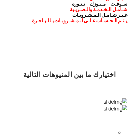
سـوفـت – مـيـوزك – تـنـورة
شـامـل الـخـدمـة والـضـريـبة
غـيـر شـامـل الـمـشـروبـات
يـتـم الـحـسـاب عـلـى الـمـشـروبـات بـالـبـاخـرة
اختيارك
ما بين المنيوهات التالية