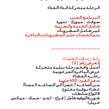
الـرحـلـة مـتـحـركـة اثــناء الـغـداء
الـبـرنـامـج الـفـنـى
سـوفـت – مـيـوزك – تـنـورة
شـامـل الـخـدمـة والـضـريـبة
غـيـر شـامـل الـمـشـروبـات
يـتـم الـحـسـاب عـلـى الـمـشـروبـات بـالـبـاخـرة
———————————————-
ثـانيا: رحــلات الـعـشـاء
الـعـرض رقم ( 2 )
أجـمـل وافـخـم رحـلـة نـيـلـيـة مـتـحـركـة
عـرض الـبـاخـرة الـفـرعـونـيـة
رحلــــه الـعـشـاء
سـعـر الـفـرد :450 جـنـيـة
مــن الساعـــه 7 عـصراً الـي الـسـاعـــه 9 مـسـاءً
عـشـاء بـوفـيـة مـفـتـوح
8 انـواع سـلـطـات
شـوربـة
البوفية شامل ( فـراخ – لـحـم – سـمـك – مـيـكـس
جـريـل)