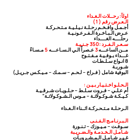
اولآ: رحــلات الـغـداء
الـعـرض رقم ( 1 )
أجـمـل وافـخـم رحـلـة نـيـلـيـة مـتـحـركـة
عـرض الـبـاخـرة الـفـرعـونـيـة
رحلــــه الغــــداء
سـعـر الـفـرد :350 جـنـيـة
مــن الساعـــه
3
عـصراً الـي الـسـاعـــه
5
مـسـاءً
غـــداء بـوفـيـة مـفـتـوح
8 انـواع سـلـطـات
شـوربـة
البوفية شامل ( فـراخ – لـحـم – سـمـك – مـيـكـس جـريـل)
الـحـلـو اخـتـيـار بـيـن :
أم عـلـي – فـروت سـلـط – حـلـويـات شـرقـيـة
كـيـكـة شـوكـولاتـة – مـوس الـشـوكـولاتـة”
الـرحـلـة مـتـحـركـة اثــناء الـغـداء
الـبـرنـامـج الـفـنـى
سـوفـت – مـيـوزك – تـنـورة
شـامـل الـخـدمـة والـضـريـبة
غـيـر شـامـل الـمـشـروبـات