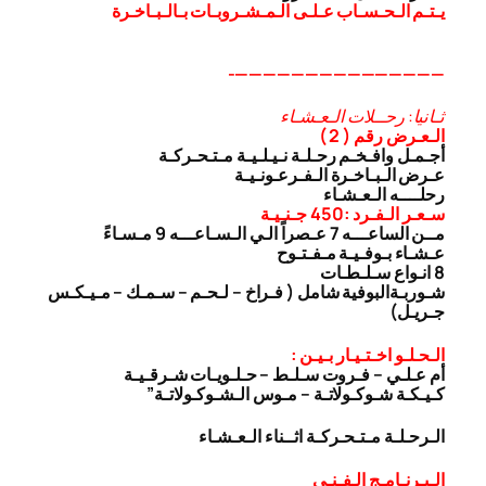
يـتـم الـحـسـاب عـلـى الـمـشـروبـات بـالـبـاخـرة
———————————————-
ثـانيا: رحــلات الـعـشـاء
الـعـرض رقم ( 2 )
أجـمـل وافـخـم رحـلـة نـيـلـيـة مـتـحـركـة
عـرض الـبـاخـرة الـفـرعـونـيـة
رحلــــه الـعـشـاء
سـعـر الـفـرد :450 جـنـيـة
مــن الساعـــه 7 عـصراً الـي الـسـاعـــه 9 مـسـاءً
عـشـاء بـوفـيـة مـفـتـوح
8 انـواع سـلـطـات
شـوربـة
البوفية شامل ( فـراخ – لـحـم – سـمـك – مـيـكـس
جـريـل)
الـحـلـو اخـتـيـار بـيـن :
أم عـلـي – فـروت سـلـط – حـلـويـات شـرقـيـة
كـيـكـة شـوكـولاتـة – مـوس الـشـوكـولاتـة”
الـرحـلـة مـتـحـركـة اثــناء الـعـشـاء
الـبـرنـامـج الـفـنـى