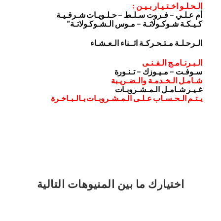
الـحـلـو اخـتـيـار بـيـن :
أم عـلـي – فـروت سـلـط – حـلـويـات شـرقـيـة
كـيـكـة شـوكـولاتـة – مـوس الـشـوكـولاتـة”
الـرحـلـة مـتـحـركـة اثــناء الـعـشـاء
الـبـرنـامـج الـفـنـى
سـوفـت – مـيـوزك – تـنـورة
شـامـل الـخـدمـة والـضـريـبة
غـيـر شـامـل الـمـشـروبـات
يـتـم الـحـسـاب عـلـى الـمـشـروبـات بـالـبـاخـرة
اختيارك
ما بين المنيوهات التالية