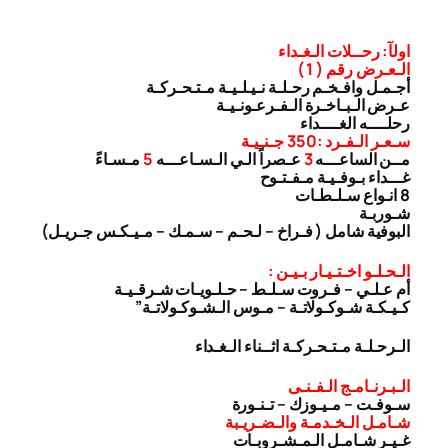
اولآ: رحــلات الـغـداء
الـعـرض رقم ( 1 )
أجـمـل وافـخـم رحـلـة نـيـلـيـة مـتـحـركـة
عـرض الـبـاخـرة الـفـرعـونـيـة
رحلــــه الغــــداء
سـعـر الـفـرد :350 جـنـيـة
مــن الساعـــه
3
عـصراً الـي الـسـاعـــه
5
مـسـاءً
غـــداء بـوفـيـة مـفـتـوح
8 انـواع سـلـطـات
شـوربـة
البوفية شامل ( فـراخ – لـحـم – سـمـك – مـيـكـس جـريـل)
الـحـلـو اخـتـيـار بـيـن :
أم عـلـي – فـروت سـلـط – حـلـويـات شـرقـيـة
كـيـكـة شـوكـولاتـة – مـوس الـشـوكـولاتـة”
الـرحـلـة مـتـحـركـة اثــناء الـغـداء
الـبـرنـامـج الـفـنـى
سـوفـت – مـيـوزك – تـنـورة
شـامـل الـخـدمـة والـضـريـبة
غـيـر شـامـل الـمـشـروبـات