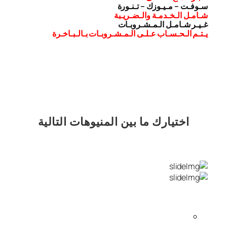
سـوفـت – مـيـوزك – تـنـورة
شـامـل الـخـدمـة والـضـريـبة
غـيـر شـامـل الـمـشـروبـات
يـتـم الـحـسـاب عـلـى الـمـشـروبـات بـالـبـاخـرة
اختيارك
ما بين المنيوهات التالية