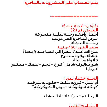
يـتـم الـحـسـاب عـلـى الـمـشـروبـات بـالـبـاخـرة
———————————————-
ثـانيا: رحــلات الـعـشـاء
الـعـرض رقم ( 2 )
أجـمـل وافـخـم رحـلـة نـيـلـيـة مـتـحـركـة
عـرض الـبـاخـرة الـفـرعـونـيـة
رحلــــه الـعـشـاء
سـعـر الـفـرد :450 جـنـيـة
مــن الساعـــه 7 عـصراً الـي الـسـاعـــه 9 مـسـاءً
عـشـاء بـوفـيـة مـفـتـوح
8 انـواع سـلـطـات
شـوربـة
البوفية شامل ( فـراخ – لـحـم – سـمـك – مـيـكـس
جـريـل)
الـحـلـو اخـتـيـار بـيـن :
أم عـلـي – فـروت سـلـط – حـلـويـات شـرقـيـة
كـيـكـة شـوكـولاتـة – مـوس الـشـوكـولاتـة”
الـرحـلـة مـتـحـركـة اثــناء الـعـشـاء
الـبـرنـامـج الـفـنـى