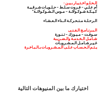
الـحـلـو اخـتـيـار بـيـن :
أم عـلـي – فـروت سـلـط – حـلـويـات شـرقـيـة
كـيـكـة شـوكـولاتـة – مـوس الـشـوكـولاتـة”
الـرحـلـة مـتـحـركـة اثــناء الـعـشـاء
الـبـرنـامـج الـفـنـى
سـوفـت – مـيـوزك – تـنـورة
شـامـل الـخـدمـة والـضـريـبة
غـيـر شـامـل الـمـشـروبـات
يـتـم الـحـسـاب عـلـى الـمـشـروبـات بـالـبـاخـرة
اختيارك
ما بين المنيوهات التالية