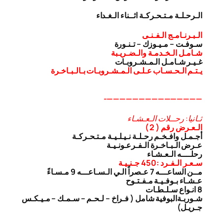
الـرحـلـة مـتـحـركـة اثــناء الـغـداء
الـبـرنـامـج الـفـنـى
سـوفـت – مـيـوزك – تـنـورة
شـامـل الـخـدمـة والـضـريـبة
غـيـر شـامـل الـمـشـروبـات
يـتـم الـحـسـاب عـلـى الـمـشـروبـات بـالـبـاخـرة
———————————————-
ثـانيا: رحــلات الـعـشـاء
الـعـرض رقم ( 2 )
أجـمـل وافـخـم رحـلـة نـيـلـيـة مـتـحـركـة
عـرض الـبـاخـرة الـفـرعـونـيـة
رحلــــه الـعـشـاء
سـعـر الـفـرد :450 جـنـيـة
مــن الساعـــه 7 عـصراً الـي الـسـاعـــه 9 مـسـاءً
عـشـاء بـوفـيـة مـفـتـوح
8 انـواع سـلـطـات
شـوربـة
البوفية شامل ( فـراخ – لـحـم – سـمـك – مـيـكـس
جـريـل)