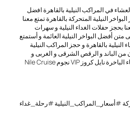
عشاء في المراكب النيلية بالقاهرة افضل
البواخر النيلية المتحركة بالقاهرة تمتع معنا
نا بحجز حفلات الغداء النيلية و سهرات
متن أفضل البواخر النيلية العائمة و أستمتع
 النيلية بالقاهرة و حجز المراكب النيلية
رنامج الفنى المكون من الباند و الرقص الشرقى و الغربى و
التنورة الشهيرة التى تتميز بألوانها الخلابة اتصل بنا الأن و احجز رحلات نيلية غداء و رحلات نيلية عشاء الباخرة نايل كروز VIP نجوم Nile Cruise
ة #أسعار_المراكب_النيلية #رحلة_غداء