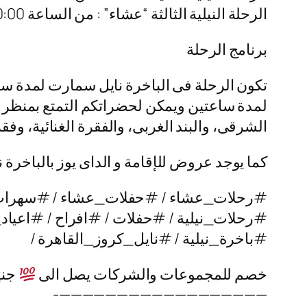
الرحلة النيلية الثالثة “عشاء” : من الساعة 10:00 م – 01:00 ص
برنامج الرحلة
تكون الرحلة فى الباخرة نايل سمارت لمدة سا
لمدة ساعتين ويمكن لحضراتكم التمتع بمنظر الن
الشرقى، والبند الغربى، والفقرة الغنائية، وف
كما يوجد عروض للإقامة و الداى يوز بالباخرة
#رحلات_عشاء / #حفلات_عشاء / #سهرا
#رحلات_نيلية / #حفلات / #افراح / #اعياد_
#باخرة_نيلية / #نايل_كروز_القاهرة /
خصم للمجموعات والشركات يصل الى
جني
——————————————————-