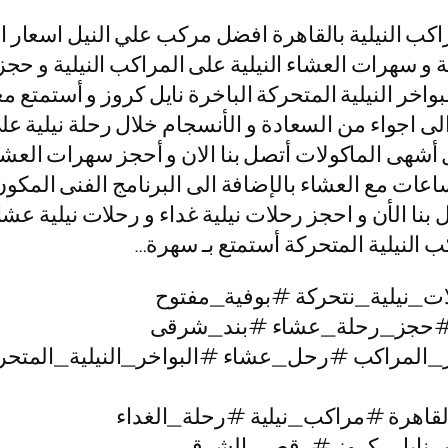
كب النيلية بالقاهرة افضل مركب علي النيل اسعار ال
ية و سهرات العشاء النيلية على المراكب النيلية و حجز 
اخر النيلية المتحركة الباخرة نايل كروز و أستمتع مع
اجواء من السعادة و الأنسجام خلال رحلة نيلية على 
ل أشهى الماكولات أتصل بنا الان و أحجز سهرات العشاء
ائمة حيث الابحار على نيل القاهرة لمدة 3 ساعات مع العشاء بالإضافة الى الب
 النيلية المتحركة أستمتع بـ سهرة…
ت_نيلية_نتحركة #بوفية_مفتوح
#حجز_رحلة_عشاء #بند_شرقى
_المراكب #رحل_عشاء #البواخر_النيلية_المتحرك
لقاهرة #مراكب_نيلية #رحلة_الغداء
ات_نايل_كروز #رقص_الشرقى