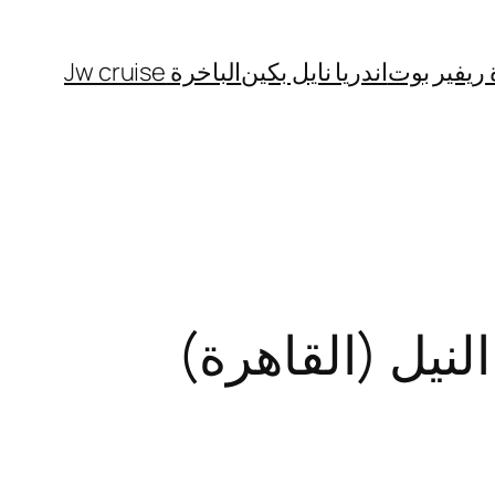
 ريفير بوت
اندريا نايل بكين
الباخرة Jw cruise
نيل (القاهرة)