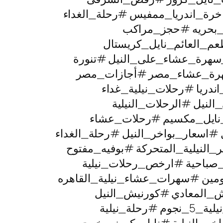
خرة_اندريا_ممفيس #رحلة_الغداء
ت_بحريه #حجز_مراكب
عم_العائم_نايل_كريستال
_سهرة_عشاء_على_النيل #تنورة
رة_عشاء_مصر #أجازات_مصر
دريا #رحلات_نيلية_غداء
لنيل #الرحلات_النيلية
نايل_مكسيم #رحلات_عشاء
سعار_بواخر_النيل #رحلة_الغداء
لنيلية_المتحركة #بوفيه_مفتوح
صباحية #ارخص_رحلات_نيلية
ومين #سهرات_عشاء_نيلية_القاهره
ش_المعادي #كورنيش_النيل
ة_نيلية