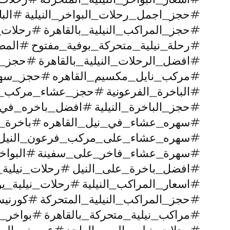
#حجز_اجمل_رحلات_البواخر_النيلية #البا
#حجز_المراكب_النيلية_بالقاهرة #رحلا
#رحلة_نيلية_متحركة_بوفية_مفتوح #المط
#افضل_الرحلات_النيلية_بالقاهرة #حجز
#مركب_نايل_مكسيم_القاهره #حجز_سه
#الباخرة_الفرعونية #حجز_عشاء_مركب_ان
#حجز_الباخرة_النيلية #افضل_باخره_في_ا
#سهره_عشاء_في_نيل_القاهره‏ #باخرة_
#سهره_عشاء_على_مركب_فرعون_النيل #ا
#سهرة_عشاء_فاخر_على_سفينة #البواخر_ا
#افضل_باخرة_على_النيل #رحلات_نيلية_
#اسعار_المراكب_النيلية #رحلات_نيلية_ي
#حجز_المراكب_النيلية_المتحركة #كورني
#مراكب_نيلية_متحركة_بالقاهرة #بواخر_نيلية_5_نجوم #رحل