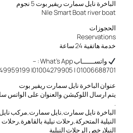
الباخرة نايل سمارت ريفير بوت 5 نجوم
Nile Smart Boat river boat
الحجوزات
Reservations
خدمة هاتفية 24 ساعة
واتســـــــاب What’s App : –
01006688701 | 01004279905| 01149959199
عنوان الباخرة نايل سمارت ريفير بوت
يتم ارسال اللوكيشن والعنوان على الواتس س
.
الباخرة نايل سمارت,نايل سمارت,مركب نايل س
النيلية المتحركة,رحلات نيلية بالقاهرة,رحلا
النيلارخص الرحلات النيلية