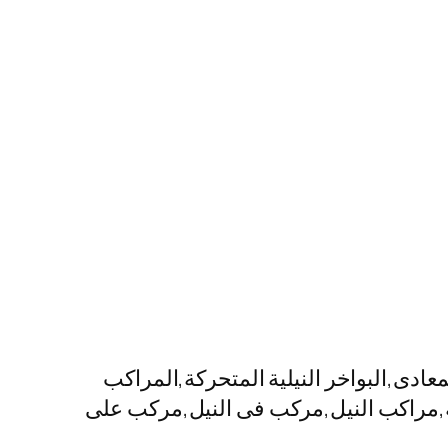
دى,البواخر النيلية المتحركة,المراكب
لية,مراكب النيل,مركب فى النيل,مركب على