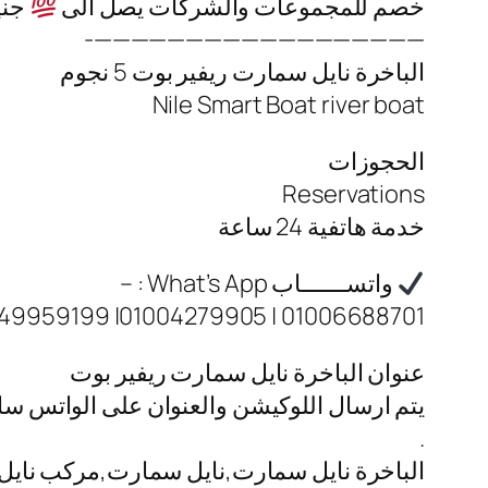
خصم للمجموعات والشركات يصل الى
جني
——————————————————-
الباخرة نايل سمارت ريفير بوت 5 نجوم
Nile Smart Boat river boat
الحجوزات
Reservations
خدمة هاتفية 24 ساعة
واتســـــــاب What’s App : –
01006688701 | 01004279905| 01149959199
عنوان الباخرة نايل سمارت ريفير بوت
يتم ارسال اللوكيشن والعنوان على الواتس س
.
الباخرة نايل سمارت,نايل سمارت,مركب نايل س