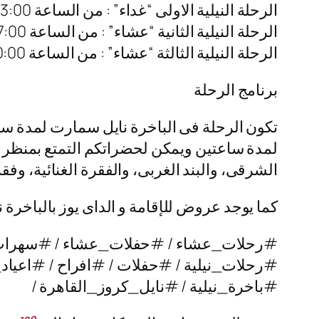
الرحلة النيلية الاولى “غداء” : من الساعة 03:00 م – 06:00 م
الرحلة النيلية الثانية “عشاء” : من الساعة 07:00 م – 10:00 م
الرحلة النيلية الثالثة “عشاء” : من الساعة 10:00 م – 01:00 ص
برنامج الرحلة
تكون الرحلة فى الباخرة نايل سمارت لمدة سا
لمدة ساعتين ويمكن لحضراتكم التمتع بمنظر الن
الشرقى، والبند الغربى، والفقرة الغنائية، وف
كما يوجد عروض للإقامة و الداى يوز بالباخرة
#رحلات_عشاء / #حفلات_عشاء / #سهرا
#رحلات_نيلية / #حفلات / #افراح / #اعياد_
#باخرة_نيلية / #نايل_كروز_القاهرة /