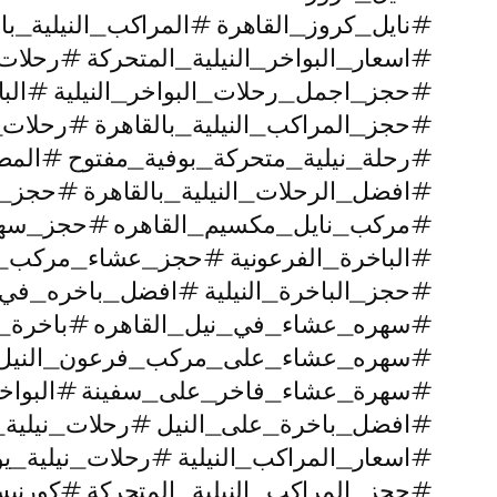
#نايل_كروز_القاهرة #المراكب_النيلية_با
#اسعار_البواخر_النيلية_المتحركة #رحل
#حجز_اجمل_رحلات_البواخر_النيلية #البا
#حجز_المراكب_النيلية_بالقاهرة #رحلا
#رحلة_نيلية_متحركة_بوفية_مفتوح #المط
#افضل_الرحلات_النيلية_بالقاهرة #حجز
#مركب_نايل_مكسيم_القاهره #حجز_سه
#الباخرة_الفرعونية #حجز_عشاء_مركب_ان
#حجز_الباخرة_النيلية #افضل_باخره_في_ا
#سهره_عشاء_في_نيل_القاهره‏ #باخرة_
#سهره_عشاء_على_مركب_فرعون_النيل #ا
#سهرة_عشاء_فاخر_على_سفينة #البواخر_ا
#افضل_باخرة_على_النيل #رحلات_نيلية_
#اسعار_المراكب_النيلية #رحلات_نيلية_ي
#حجز_المراكب_النيلية_المتحركة #كورني