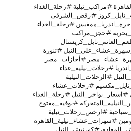
لقاهرة #مراكب_نيلية #رحلة_الغداء
ات_نايل_كروز #رقص_الشرقى
خرة_اندريا_ممفيس #رحلة_الغداء
ت_بحريه #حجز_مراكب
عم_العائم_نايل_كريستال
_سهرة_عشاء_على_النيل #تنورة
رة_عشاء_مصر #أجازات_مصر
دريا #رحلات_نيلية_غداء
لنيل #الرحلات_النيلية
نايل_مكسيم #رحلات_عشاء
سعار_بواخر_النيل #رحلة_الغداء
لنيلية_المتحركة #بوفيه_مفتوح
صباحية #ارخص_رحلات_نيلية
ومين #سهرات_عشاء_نيلية_القاهره
ش_المعادي #كورنيش_النيل