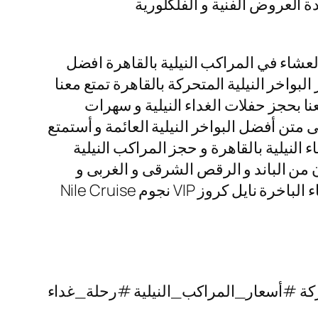
ة العروض الفنية و الفلكلورية
عشاء في المراكب النيلية بالقاهرة افضل
البواخر النيلية المتحركة بالقاهرة تمتع معنا
نا بحجز حفلات الغداء النيلية و سهرات
متن أفضل البواخر النيلية العائمة و أستمتع
 النيلية بالقاهرة و حجز المراكب النيلية
رنامج الفنى المكون من الباند و الرقص الشرقى و الغربى و
التنورة الشهيرة التى تتميز بألوانها الخلابة اتصل بنا الأن و احجز رحلات نيلية غداء و رحلات نيلية عشاء الباخرة نايل كروز VIP نجوم Nile Cruise
ة #أسعار_المراكب_النيلية #رحلة_غداء