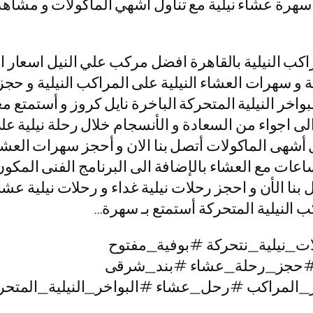
ز سهرة عشاء نيلية مع تناول أشهي المأكولات و مشاهد
كب النيلية بالقاهرة افضل مركب علي النيل اسعار ال
ية و سهرات العشاء النيلية على المراكب النيلية و حجز 
اخر النيلية المتحركة الباخرة نايل كروز و أستمتع مع
اجواء من السعادة و الأنسجام خلال رحلة نيلية على 
ل أشهى الماكولات أتصل بنا الان و أحجز سهرات العشاء
ائمة حيث الابحار على نيل القاهرة لمدة 3 ساعات مع العشاء بالإضافة الى الب
 النيلية المتحركة أستمتع بـ سهرة…
ت_نيلية_نتحركة #بوفية_مفتوح
#حجز_رحلة_عشاء #بند_شرقى
_المراكب #رحل_عشاء #البواخر_النيلية_المتحرك