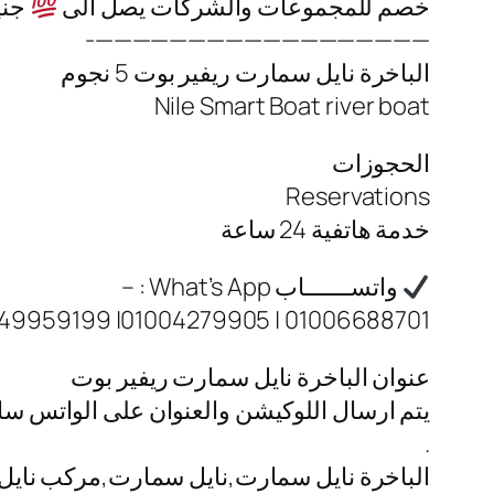
خصم للمجموعات والشركات يصل الى
جني
——————————————————-
الباخرة نايل سمارت ريفير بوت 5 نجوم
Nile Smart Boat river boat
الحجوزات
Reservations
خدمة هاتفية 24 ساعة
واتســـــــاب What’s App : –
01006688701 | 01004279905| 01149959199
عنوان الباخرة نايل سمارت ريفير بوت
يتم ارسال اللوكيشن والعنوان على الواتس س
.
الباخرة نايل سمارت,نايل سمارت,مركب نايل س