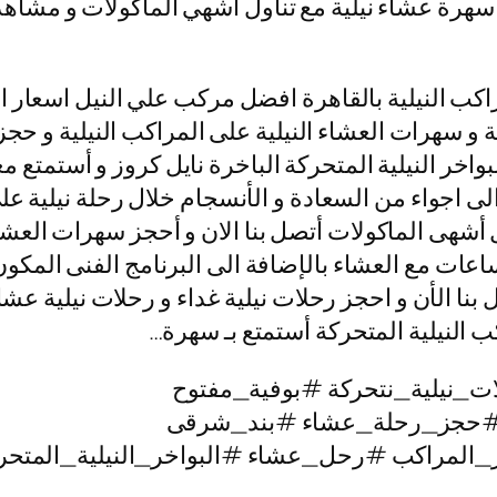
ز سهرة عشاء نيلية مع تناول أشهي المأكولات و مشاهد
كب النيلية بالقاهرة افضل مركب علي النيل اسعار ال
ية و سهرات العشاء النيلية على المراكب النيلية و حجز 
اخر النيلية المتحركة الباخرة نايل كروز و أستمتع مع
اجواء من السعادة و الأنسجام خلال رحلة نيلية على 
ل أشهى الماكولات أتصل بنا الان و أحجز سهرات العشاء
ائمة حيث الابحار على نيل القاهرة لمدة 3 ساعات مع العشاء بالإضافة الى الب
 النيلية المتحركة أستمتع بـ سهرة…
ت_نيلية_نتحركة #بوفية_مفتوح
#حجز_رحلة_عشاء #بند_شرقى
_المراكب #رحل_عشاء #البواخر_النيلية_المتحرك