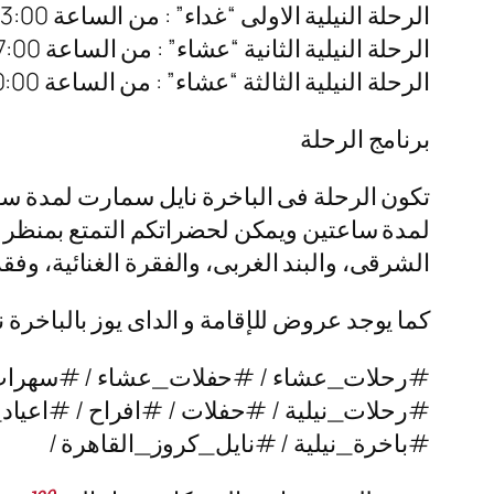
الرحلة النيلية الاولى “غداء” : من الساعة 03:00 م – 06:00 م
الرحلة النيلية الثانية “عشاء” : من الساعة 07:00 م – 10:00 م
الرحلة النيلية الثالثة “عشاء” : من الساعة 10:00 م – 01:00 ص
برنامج الرحلة
تكون الرحلة فى الباخرة نايل سمارت لمدة سا
لمدة ساعتين ويمكن لحضراتكم التمتع بمنظر الن
الشرقى، والبند الغربى، والفقرة الغنائية، وف
كما يوجد عروض للإقامة و الداى يوز بالباخرة
#رحلات_عشاء / #حفلات_عشاء / #سهرا
#رحلات_نيلية / #حفلات / #افراح / #اعياد_
#باخرة_نيلية / #نايل_كروز_القاهرة /