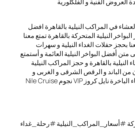
ة العروض الفنية و الفلكلورية
عشاء في المراكب النيلية بالقاهرة افضل
البواخر النيلية المتحركة بالقاهرة تمتع معنا
نا بحجز حفلات الغداء النيلية و سهرات
متن أفضل البواخر النيلية العائمة و أستمتع
 النيلية بالقاهرة و حجز المراكب النيلية
رنامج الفنى المكون من الباند و الرقص الشرقى و الغربى و
التنورة الشهيرة التى تتميز بألوانها الخلابة اتصل بنا الأن و احجز رحلات نيلية غداء و رحلات نيلية عشاء الباخرة نايل كروز VIP نجوم Nile Cruise
ة #أسعار_المراكب_النيلية #رحلة_غداء