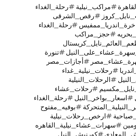
لقاهرة #مراكب_نيلية #رحلة_الغداء
ات_نايل_كروز #رقص_الشرقى
خرة_اندريا_ممفيس #رحلة_الغداء
ت_بحريه #حجز_مراكب
عم_العائم_نايل_كريستال
_سهرة_عشاء_على_النيل #تنورة
رة_عشاء_مصر #أجازات_مصر
دريا #رحلات_نيلية_غداء
لنيل #الرحلات_النيلية
نايل_مكسيم #رحلات_عشاء
سعار_بواخر_النيل #رحلة_الغداء
لنيلية_المتحركة #بوفيه_مفتوح
صباحية #ارخص_رحلات_نيلية
ومين #سهرات_عشاء_نيلية_القاهره
ش_المعادي #كورنيش_النيل