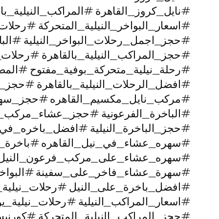
#نايل_كروز_القاهرة #المراكب_النيلية_با
#اسعار_البواخر_النيلية_المتحركة #رحل
#حجز_اجمل_رحلات_البواخر_النيلية #البا
#حجز_المراكب_النيلية_بالقاهرة #رحلا
#رحلة_نيلية_متحركة_بوفية_مفتوح #المط
#افضل_الرحلات_النيلية_بالقاهرة #حجز
#مركب_نايل_مكسيم_القاهره #حجز_سه
#الباخرة_الفرعونية #حجز_عشاء_مركب_ان
#حجز_الباخرة_النيلية #افضل_باخره_في_ا
#سهره_عشاء_في_نيل_القاهره‏ #باخرة_
#سهره_عشاء_على_مركب_فرعون_النيل #ا
#سهرة_عشاء_فاخر_على_سفينة #البواخر_ا
#افضل_باخرة_على_النيل #رحلات_نيلية_
#اسعار_المراكب_النيلية #رحلات_نيلية_ي
#حجز_المراكب_النيلية_المتحركة #كورني