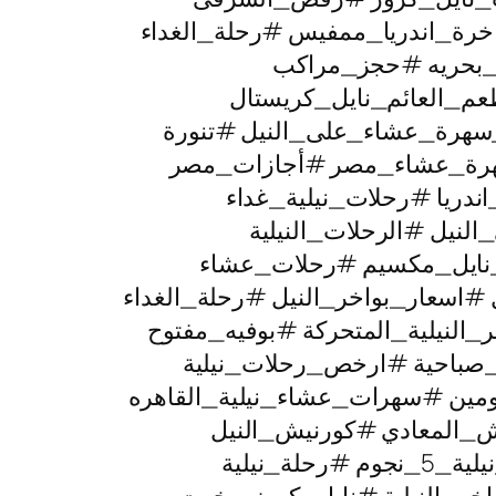
خرة_اندريا_ممفيس #رحلة_الغداء
ت_بحريه #حجز_مراكب
عم_العائم_نايل_كريستال
_سهرة_عشاء_على_النيل #تنورة
رة_عشاء_مصر #أجازات_مصر
دريا #رحلات_نيلية_غداء
لنيل #الرحلات_النيلية
نايل_مكسيم #رحلات_عشاء
سعار_بواخر_النيل #رحلة_الغداء
لنيلية_المتحركة #بوفيه_مفتوح
صباحية #ارخص_رحلات_نيلية
ومين #سهرات_عشاء_نيلية_القاهره
ش_المعادي #كورنيش_النيل
ة_نيلية