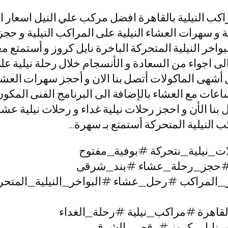
كب النيلية بالقاهرة افضل مركب علي النيل اسعار ال
ية و سهرات العشاء النيلية على المراكب النيلية و حجز 
اخر النيلية المتحركة الباخرة نايل كروز و أستمتع مع
اجواء من السعادة و الأنسجام خلال رحلة نيلية على 
ل أشهى الماكولات أتصل بنا الان و أحجز سهرات العشاء
ائمة حيث الابحار على نيل القاهرة لمدة 3 ساعات مع العشاء بالإضافة الى الب
 النيلية المتحركة أستمتع بـ سهرة…
ت_نيلية_نتحركة #بوفية_مفتوح
#حجز_رحلة_عشاء #بند_شرقى
_المراكب #رحل_عشاء #البواخر_النيلية_المتحرك
لقاهرة #مراكب_نيلية #رحلة_الغداء
ات_نايل_كروز #رقص_الشرقى