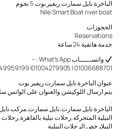
الباخرة نايل سمارت ريفير بوت 5 نجوم
Nile Smart Boat river boat
الحجوزات
Reservations
خدمة هاتفية 24 ساعة
واتســـــــاب What’s App : –
01006688701 | 01004279905| 01149959199
عنوان الباخرة نايل سمارت ريفير بوت
يتم ارسال اللوكيشن والعنوان على الواتس س
.
الباخرة نايل سمارت,نايل سمارت,مركب نايل س
النيلية المتحركة,رحلات نيلية بالقاهرة,رحلا
النيلارخص الرحلات النيلية