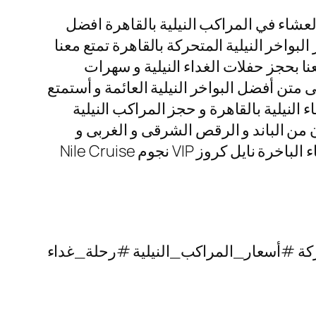
عشاء في المراكب النيلية بالقاهرة افضل
البواخر النيلية المتحركة بالقاهرة تمتع معنا
نا بحجز حفلات الغداء النيلية و سهرات
متن أفضل البواخر النيلية العائمة و أستمتع
 النيلية بالقاهرة و حجز المراكب النيلية
رنامج الفنى المكون من الباند و الرقص الشرقى و الغربى و
التنورة الشهيرة التى تتميز بألوانها الخلابة اتصل بنا الأن و احجز رحلات نيلية غداء و رحلات نيلية عشاء الباخرة نايل كروز VIP نجوم Nile Cruise
ة #أسعار_المراكب_النيلية #رحلة_غداء