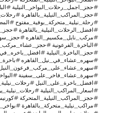
#حجز_اجمل_رحلات_البواخر_النيلية #البا
#حجز_المراكب_النيلية_بالقاهرة #رحلا
#رحلة_نيلية_متحركة_بوفية_مفتوح #المط
#افضل_الرحلات_النيلية_بالقاهرة #حجز
#مركب_نايل_مكسيم_القاهره #حجز_سه
#الباخرة_الفرعونية #حجز_عشاء_مركب_ان
#حجز_الباخرة_النيلية #افضل_باخره_في_ا
#سهره_عشاء_في_نيل_القاهره‏ #باخرة_
#سهره_عشاء_على_مركب_فرعون_النيل #ا
#سهرة_عشاء_فاخر_على_سفينة #البواخر_ا
#افضل_باخرة_على_النيل #رحلات_نيلية_
#اسعار_المراكب_النيلية #رحلات_نيلية_ي
#حجز_المراكب_النيلية_المتحركة #كورني
#مراكب_نيلية_متحركة_بالقاهرة #بواخر_نيلية_5_نجوم #رحل