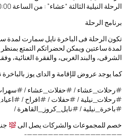
الرحلة النيلية الثالثة “عشاء” : من الساعة 10:00 م – 01:00 ص
برنامج الرحلة
تكون الرحلة فى الباخرة نايل سمارت لمدة سا
لمدة ساعتين ويمكن لحضراتكم التمتع بمنظر الن
الشرقى، والبند الغربى، والفقرة الغنائية، وف
كما يوجد عروض للإقامة و الداى يوز بالباخرة
#رحلات_عشاء / #حفلات_عشاء / #سهرا
#رحلات_نيلية / #حفلات / #افراح / #اعياد_
#باخرة_نيلية / #نايل_كروز_القاهرة /
خصم للمجموعات والشركات يصل الى
جني
——————————————————-