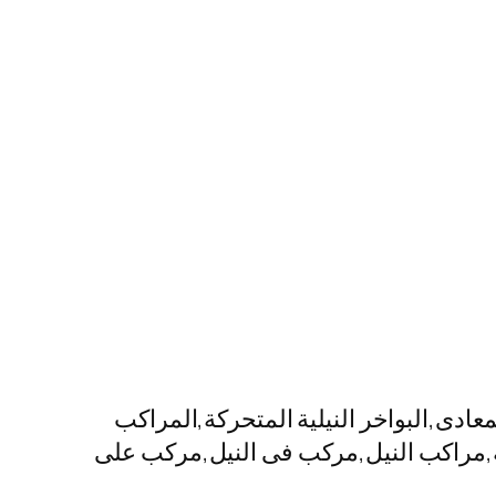
دى,البواخر النيلية المتحركة,المراكب
لية,مراكب النيل,مركب فى النيل,مركب على