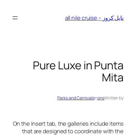
Skip
to
نايل كروز – all nile cruise
content
Pure Luxe in Punta
Mita
Parks and Carnivals
in
ons
Written by
On the Insert tab, the galleries include items
that are designed to coordinate with the