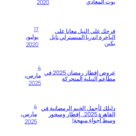
بوت المعادي
2020
17
فرحك على النيل معانا على
يوليو،
الباخرة اندريا المنسترلي نايل
بكين
2020
4
عروض إفطار رمضان 2025 في
مارس،
مطاعم النيلية المتحركة
2025
4
دليلك لأجمل الخيم الرمضانية في
مارس،
القاهرة 2025.. إفطار وسحور
وسط أجواء مبهجة!
2025