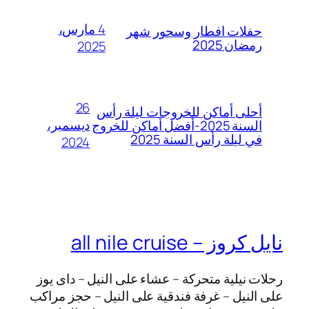
4 مارس،
حفلات افطار وسحور شهر
رمضان 2025
2025
26
أحلى أماكن للخروجات ليلة رأس
ديسمبر،
السنة 2025-أفضل أماكن للخروج
في ليلة رأس السنة 2025
2024
نايل كروز – all nile cruise
رحلات نيلية متحركة – عشاء على النيل – داى يوز
على النيل – غرفة فندقية على النيل – حجز مراكب