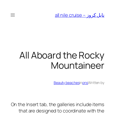
Skip
to
نايل كروز – all nile cruise
content
All Aboard the Rocky
Mountaineer
Beauty beaches
in
ons
Written by
On the Insert tab, the galleries include items
that are designed to coordinate with the