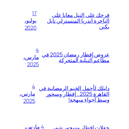
17
فرحك على النيل معانا على
يوليو،
الباخرة اندريا المنسترلي نايل
بكين
2020
4
عروض إفطار رمضان 2025 في
مارس،
مطاعم النيلية المتحركة
2025
4
دليلك لأجمل الخيم الرمضانية في
مارس،
القاهرة 2025.. إفطار وسحور
وسط أجواء مبهجة!
2025
4 مارس،
حفلات افطار وسحور شهر