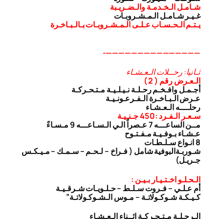
شـامـل الـخـدمـة والـضـريـبة
غـيـر شـامـل الـمـشـروبـات
يـتـم الـحـسـاب عـلـى الـمـشـروبـات بـالـبـاخـرة
———————————————-
ثـانيا: رحــلات الـعـشـاء
الـعـرض رقم ( 2 )
أجـمـل وافـخـم رحـلـة نـيـلـيـة مـتـحـركـة
عـرض الـبـاخـرة الـفـرعـونـيـة
رحلــــه الـعـشـاء
سـعـر الـفـرد :450 جـنـيـة
مــن الساعـــه 7 عـصراً الـي الـسـاعـــه 9 مـسـاءً
عـشـاء بـوفـيـة مـفـتـوح
8 انـواع سـلـطـات
شـوربـة
البوفية شامل ( فـراخ – لـحـم – سـمـك – مـيـكـس
جـريـل)
الـحـلـو اخـتـيـار بـيـن :
أم عـلـي – فـروت سـلـط – حـلـويـات شـرقـيـة
كـيـكـة شـوكـولاتـة – مـوس الـشـوكـولاتـة”
الـرحـلـة مـتـحـركـة اثــناء الـعـشـاء