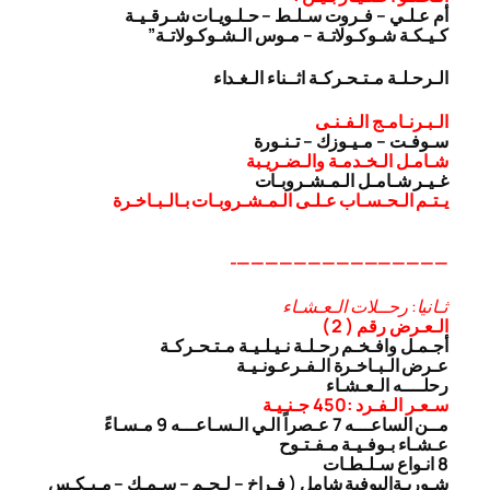
أم عـلـي – فـروت سـلـط – حـلـويـات شـرقـيـة
كـيـكـة شـوكـولاتـة – مـوس الـشـوكـولاتـة”
الـرحـلـة مـتـحـركـة اثــناء الـغـداء
الـبـرنـامـج الـفـنـى
سـوفـت – مـيـوزك – تـنـورة
شـامـل الـخـدمـة والـضـريـبة
غـيـر شـامـل الـمـشـروبـات
يـتـم الـحـسـاب عـلـى الـمـشـروبـات بـالـبـاخـرة
———————————————-
ثـانيا: رحــلات الـعـشـاء
الـعـرض رقم ( 2 )
أجـمـل وافـخـم رحـلـة نـيـلـيـة مـتـحـركـة
عـرض الـبـاخـرة الـفـرعـونـيـة
رحلــــه الـعـشـاء
سـعـر الـفـرد :450 جـنـيـة
مــن الساعـــه 7 عـصراً الـي الـسـاعـــه 9 مـسـاءً
عـشـاء بـوفـيـة مـفـتـوح
8 انـواع سـلـطـات
شـوربـة
البوفية شامل ( فـراخ – لـحـم – سـمـك – مـيـكـس