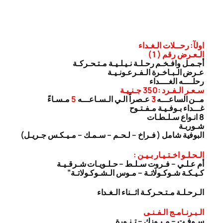
اولآ: رحــلات الـغـداء
الـعـرض رقم ( 1 )
أجـمـل وافـخـم رحـلـة نـيـلـيـة مـتـحـركـة
عـرض الـبـاخـرة الـفـرعـونـيـة
رحلــــه الغــــداء
سـعـر الـفـرد :350 جـنـيـة
مــن الساعـــه
3
عـصراً الـي الـسـاعـــه
5
مـسـاءً
غـــداء بـوفـيـة مـفـتـوح
8 انـواع سـلـطـات
شـوربـة
البوفية شامل ( فـراخ – لـحـم – سـمـك – مـيـكـس جـريـل)
الـحـلـو اخـتـيـار بـيـن :
أم عـلـي – فـروت سـلـط – حـلـويـات شـرقـيـة
كـيـكـة شـوكـولاتـة – مـوس الـشـوكـولاتـة”
الـرحـلـة مـتـحـركـة اثــناء الـغـداء
الـبـرنـامـج الـفـنـى
سـوفـت – مـيـوزك – تـنـورة