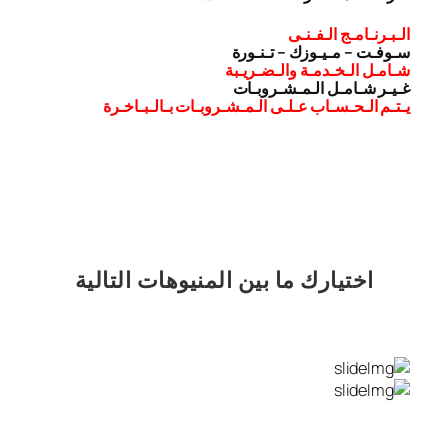
الـبـرنـامـج الـفـنـى
سـوفـت – مـيـوزك – تـنـورة
شـامـل الـخـدمـة والـضـريـبة
غـيـر شـامـل الـمـشـروبـات
يـتـم الـحـسـاب عـلـى الـمـشـروبـات بـالـبـاخـرة
اختيارك
ما بين المنيوهات التالية