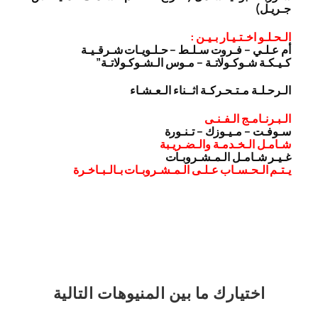
جـريـل)
الـحـلـو اخـتـيـار بـيـن :
أم عـلـي – فـروت سـلـط – حـلـويـات شـرقـيـة
كـيـكـة شـوكـولاتـة – مـوس الـشـوكـولاتـة”
الـرحـلـة مـتـحـركـة اثــناء الـعـشـاء
الـبـرنـامـج الـفـنـى
سـوفـت – مـيـوزك – تـنـورة
شـامـل الـخـدمـة والـضـريـبة
غـيـر شـامـل الـمـشـروبـات
يـتـم الـحـسـاب عـلـى الـمـشـروبـات بـالـبـاخـرة
اختيارك
ما بين المنيوهات التالية