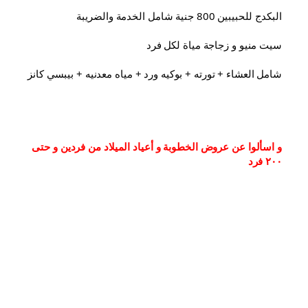
البكدج للحبيبين 800 جنية شامل الخدمة والضريبة
سيت منيو و زجاجة مياة لكل فرد
شامل العشاء⁦⁩ + تورته + بوكيه ورد + مياه معدنيه + بيبسي كانز
و اسألوا عن عروض الخطوبة و أعياد الميلاد من فردين و حتى 
٢٠٠ فرد