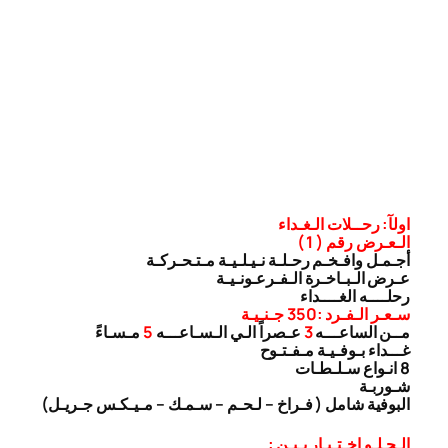
اولآ: رحــلات الـغـداء
الـعـرض رقم ( 1 )
أجـمـل وافـخـم رحـلـة نـيـلـيـة مـتـحـركـة
عـرض الـبـاخـرة الـفـرعـونـيـة
رحلــــه الغــــداء
سـعـر الـفـرد :350 جـنـيـة
مــن الساعـــه
3
عـصراً الـي الـسـاعـــه
5
مـسـاءً
غـــداء بـوفـيـة مـفـتـوح
8 انـواع سـلـطـات
شـوربـة
البوفية شامل ( فـراخ – لـحـم – سـمـك – مـيـكـس جـريـل)
الـحـلـو اخـتـيـار بـيـن :