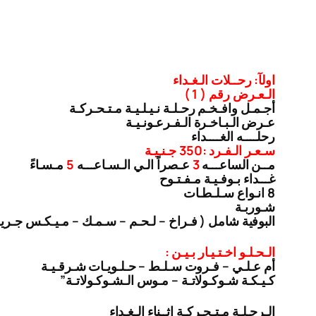
اولآ: رحــلات الـغـداء
الـعـرض رقم ( 1 )
أجـمـل وافـخـم رحـلـة نـيـلـيـة مـتـحـركـة
عـرض الـبـاخـرة الـفـرعـونـيـة
رحلــــه الغــــداء
سـعـر الـفـرد :350 جـنـيـة
مــن الساعـــه
3
عـصراً الـي الـسـاعـــه
5
مـسـاءً
غـــداء بـوفـيـة مـفـتـوح
8 انـواع سـلـطـات
شـوربـة
البوفية شامل ( فـراخ – لـحـم – سـمـك – مـيـكـس جـري
الـحـلـو اخـتـيـار بـيـن :
أم عـلـي – فـروت سـلـط – حـلـويـات شـرقـيـة
كـيـكـة شـوكـولاتـة – مـوس الـشـوكـولاتـة”
الـرحـلـة مـتـحـركـة اثــناء الـغـداء