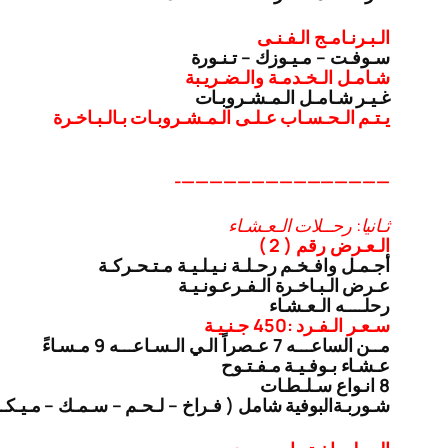
الـبـرنـامـج الـفـنـى
سـوفـت – مـيـوزك – تـنـورة
شـامـل الـخـدمـة والـضـريـبة
غـيـر شـامـل الـمـشـروبـات
يـتـم الـحـسـاب عـلـى الـمـشـروبـات بـالـبـاخـرة
———————————————-
ثـانيا: رحــلات الـعـشـاء
الـعـرض رقم ( 2 )
أجـمـل وافـخـم رحـلـة نـيـلـيـة مـتـحـركـة
عـرض الـبـاخـرة الـفـرعـونـيـة
رحلــــه الـعـشـاء
سـعـر الـفـرد :450 جـنـيـة
مــن الساعـــه 7 عـصراً الـي الـسـاعـــه 9 مـسـاءً
عـشـاء بـوفـيـة مـفـتـوح
8 انـواع سـلـطـات
شـوربـة
البوفية شامل ( فـراخ – لـحـم – سـمـك – مـيـك