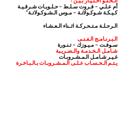
الـحـلـو اخـتـيـار بـيـن :
أم عـلـي – فـروت سـلـط – حـلـويـات شـرقـيـة
كـيـكـة شـوكـولاتـة – مـوس الـشـوكـولاتـة”
الـرحـلـة مـتـحـركـة اثــناء الـعـشـاء
الـبـرنـامـج الـفـنـى
سـوفـت – مـيـوزك – تـنـورة
شـامـل الـخـدمـة والـضـريـبة
غـيـر شـامـل الـمـشـروبـات
يـتـم الـحـسـاب عـلـى الـمـشـروبـات بـالـبـاخـرة