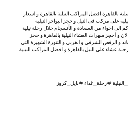
ة بالقاهرة افضل المراكب النيلية بالقاهرة و اسعار
نيلية على مركب فى النيل و حجز البواخر النيلية
م الى اجواء من السعادة و الأنسجام خلال رحلة نيلية
الان و أحجز سهرات العشاء النيلية بالقاهرة و حجز
لبرنامج الفنى المكون من الباند و الرقص الشرقى و الغربى و التنورة الشهيرة التى
يز بألوانها الخلابة اتصل بنا الأن و احجز رحلات نيلية غداء و رحلات نيلية عشاء الباخرة نايل كروز VIP نجوم Nile Cruise رحلة عشاء على النيل بالقاهرة و افضل المراكب النيلية
لنيلية #رحلة_غداء #نايل_كروز