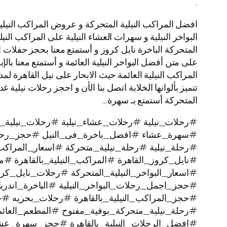
.
افضل المراكب النيلية المتحركة و عروض المراكب النيلية
البواخر النيلية و سهرات العشاء النيلية على المراكب النيل
المتحركة الباخرة نايل كروز و أستمتع معنا بحجز حفلات 
على متن أفضل البواخر النيلية العائمة و أستمتع معنا بالإ
المتحركة أستمتع بـ سهرة…
#رحلات_نيلية #رحلات_عشاء_نيلية #رحلات_نيلية_ن
#سهرة_عشاء #افضل_باخرة_فى_النيل #حجز_رحل
#رحلة_نيلية #رحلة_نيلية_متحركة #اسعار_المراكب 
#نايل_كروز_القاهرة #المراكب_النيلية_بالقاهرة #م
#اسعار_البواخر_النيلية_المتحركة #رحلات_نايل_
#حجز_اجمل_رحلات_البواخر_النيلية #الباخرة_اندري
#حجز_المراكب_النيلية_بالقاهرة #رحلات_بحريه 
#رحلة_نيلية_متحركة_بوفية_مفتوح #المطعم_العائم
#افضل_الرحلات_النيلية_بالقاهرة #حجز_سهرة_عشا