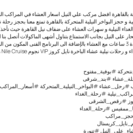
 بالقاهرة افضل مركب علي النيل اسعار العشاء في المراكب النيلي
ية و حجز البواخر النيلية المتحركة بالقاهرة تمتع معنا بحجز رحلة 
الغداء النيلية و سهرات العشاء على ضفاف نيل القاهرة حيث نأخذك
بحار على النيل بجانب الاستمتاع بتناول أشهى الماكولات أتصل بنا 
المراكب النيلية العائمة حيث الابحار على نيل القاهرة لمدة 3 ساعات مع العشاء بالإضافة الى ا
تتم
تحركة #بوفية_مفتوح
ة_عشاء #بند_شرقى
#رحل_عشاء #البواخر_النيلية_المتحركة #أسعار_المراكب_ا
راكب_نيلية #رحلة_الغداء
كروز #رقص_الشرقى
ا_ممفيس #رحلة_الغداء
#حجز_مراكب
_نايل_كريستال
ء_على_النيل #تنورة