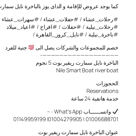
كما يوجد عروض للإقامة و الداى يوز بالباخرة نايل سمار
#رحلات_عشاء / #حفلات_عشاء / #سهرات_عشاء
#رحلات_نيلية / #حفلات / #افراح / #اعياد_ميلاد
#باخرة_نيلية / #نايل_كروز_القاهرة /
خصم للمجموعات والشركات يصل الى
جنية للفرد
——————————————————-
الباخرة نايل سمارت ريفير بوت 5 نجوم
Nile Smart Boat river boat
الحجوزات
Reservations
خدمة هاتفية 24 ساعة
واتســـــــاب What’s App : –
01006688701 | 01004279905| 01149959199
عنوان الباخرة نايل سمارت ريفير بوت