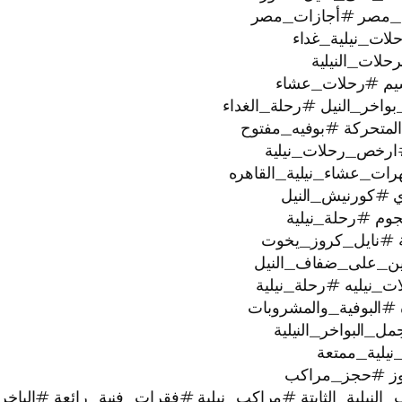
_مصر #أجازات_مصر
ات_نيلية_غداء
لات_النيلية
يم #رحلات_عشاء
خر_النيل #رحلة_الغداء
لمتحركة #بوفيه_مفتوح
ارخص_رحلات_نيلية
رات_عشاء_نيلية_القاهره
ي #كورنيش_النيل
ية #نايل_كروز_يخوت
عتين_على_ضفاف_النيل
#البوفية_والمشروبات
البواخر_النيلية
وز #حجز_مراكب
النيلية_الثابتة #مراكب_نيلية #فقرات_فنية_رائعة #الباخر