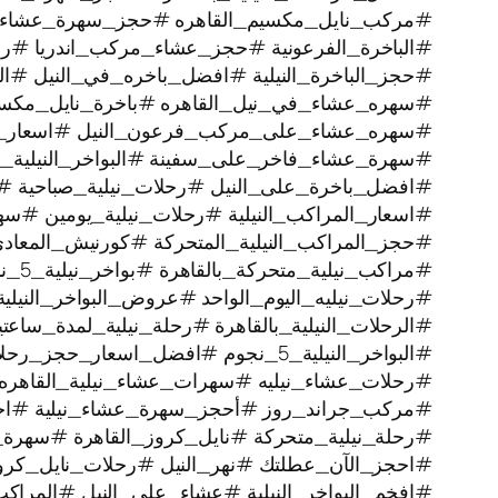
#مركب_نايل_مكسيم_القاهره #حجز_سهرة_عشاء
#الباخرة_الفرعونية #حجز_عشاء_مركب_اندريا #رحل
#حجز_الباخرة_النيلية #افضل_باخره_في_النيل #الرح
#سهره_عشاء_في_نيل_القاهره‏ #باخرة_نايل_مكس
#سهره_عشاء_على_مركب_فرعون_النيل #اسعار_بوا
#سهرة_عشاء_فاخر_على_سفينة #البواخر_النيلية_ا
#افضل_باخرة_على_النيل #رحلات_نيلية_صباحية #
#اسعار_المراكب_النيلية #رحلات_نيلية_يومين #سه
#حجز_المراكب_النيلية_المتحركة #كورنيش_المعاد
#مراكب_نيلية_متحركة_بالقاهرة #بواخر_نيلية_5_نجوم #رحلة_نيلية
#رحلات_نيليه_اليوم_الواحد #عروض_البواخر_النيل
#الرحلات_النيلية_بالقاهرة #رحلة_نيلية_لمدة_سا
#البواخر_النيلية_5_نجوم #افضل_اسعار_حجز_رحلات_نيليه #رحلة_نيلية
#رحلات_عشاء_نيليه #سهرات_عشاء_نيلية_القاهره 
#مركب_جراند_روز #أحجز_سهرة_عشاء_نيلية #اجمل_
#رحلة_نيلية_متحركة ‫#نايل_كروز_القاهرة #سهرة_نيلية_ممتعة
#احجز_الآن_عطلتك #نهر_النيل #رحلات_نايل_كر
#افخم_البواخر_النيلية #عشاء_على_النيل #المراكب_