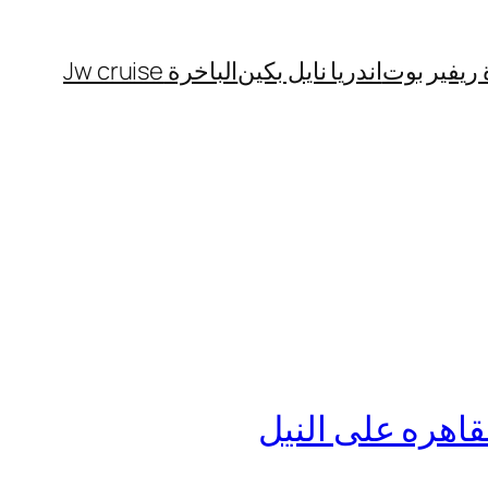
 ريفير بوت
اندريا نايل بكين
الباخرة Jw cruise