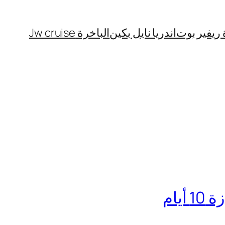
 ريفير بوت
اندريا نايل بكين
الباخرة Jw cruise
يام