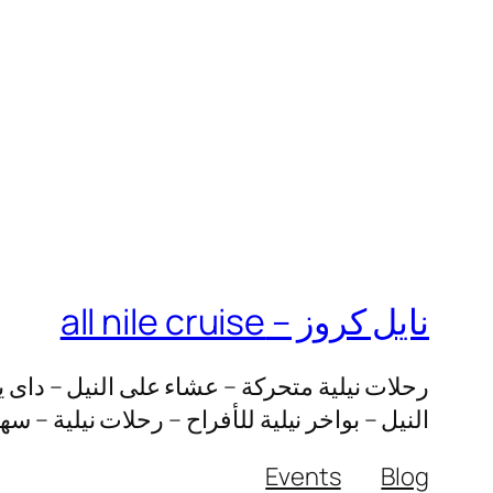
نايل كروز – all nile cruise
رحلات نيلية متحركة – عشاء على النيل – داى ي
النيل – بواخر نيلية للأفراح – رحلات نيلية – س
Events
Blog