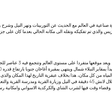
يرة صناعية في العالم مع الحديث عن التوربينات ونهر النيل وشرح
زيس والذي تم تفكيكه ونقله الى مكانه الحالي بعدما كان على جزير
تقع الحديقة النباتية فى جز
ياه من كل مكان، هذا بخلاف عبقرية التاريخ لهذا المكان والذى يعود 
تم التوجه لي زيارة القرية النوبية باسوان (اختياري)من خلال لانش 45 دقيقة في النيل 
لداخل وقضاء وقت فيها لشرب الشاي والكركدية الاسواني وامكانية ر