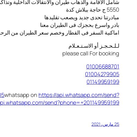
شامل الاقامة والذهاب طيران والانتقالات الداخلية وتذا
5550 ج حاجة ببلاش كدة
مبادرتنا تحدى جديد ويصعب تقليدها
بادر واسرع بحجزك فى الطيران معنا
️اماكنية السفر فى القطار وخصم سعر الطيران من الرحل
لـلـحـجـز أو الاسـتـعـلام
please call For booking
01006688701
01004279905
01149959199
05
whatsapp on
https://api.whatsapp.com/send?
/api.whatsapp.com/send?phone=+201149959199
25 مارس، 2021