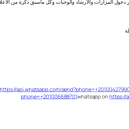
كر دخول المزارات والارشاد والوجبات وكل ماسبق ذكرة من الاعلا
ة
https://api.whatsapp.com/send?phone=+2010042799
phone=+201006688701
whatsapp on
https:/