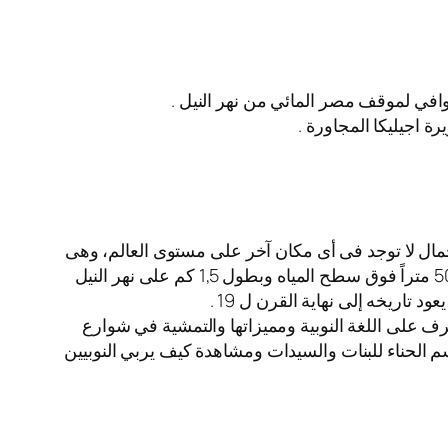
 وافي لموقف مصر المائي من نهر النيل .
ة اجيليكا المجاورة .
يرة وسط النيل بمدينة أسوان، ويعد موقعها متفردا على مستوى العالم وتتجمع فيه 3 عناصر للجمال لا توجد فى أى مكان آخر على مستوى العالم، وهى
طلتها على الجبل الغربى الغنى بالكنوز الفرعونية والذى يبدأ بمقابر النبلاء شمال وينتهى بمقبرة أغاخان جنوبا بارتفاع قدره 50 متراً فوق سطح المياه وبطول 1,5 كم على نهر النيل
تاريخه إلى نهاية القرن ل 19 .
وزيارة القرية ومدرسة القرية والتعرف على اللغة النوبية ومميزاتها والتمشية في شوارع
سم الحناء للبنات والسيدات ومشاهدة كيف يربي النوبيين