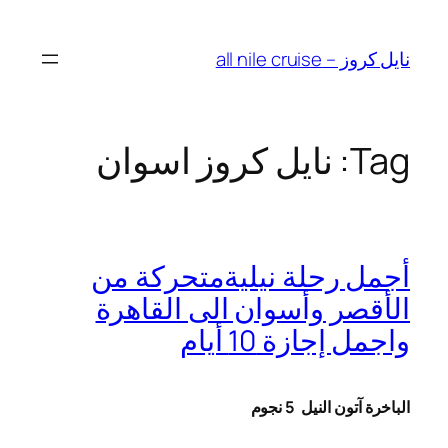
Skip
to
نايل كروز – all nile cruise
content
Tag:
نايل كروز اسوان
أجمل رحلة نيليةمتحركة من
الأقصر وأسوان الى القاهرة
واجمل إجازة 10 أيام
الباخرة آتون النيل
5 نجوم