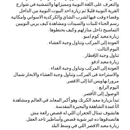
والتعرف على اللغة النوبية ومميزاتها والتمشية في شوارع
القرية النوبية قليلا ثم زيارة احد البيوت النوبية من الداخل
وقضاء وقت فيها لشرب الشاي والكركدية الاسواني وامكانية
رسم الحناء للبنات والسيدات ومشاهدة كيف يربي النوبيين
التماسيح داخل منازلهم وكيف يحنطوها .
زيارة معبد كوم امبو .
العودة إلى المركب وتناول وجبة العشاء .
اليوم التالت :
تناول وجبة الإفطار .
زيارة معبد ادفو .
العودة إلى المركب وتناول وجبة الغداء .
والاستراحة فى المركب وتناول وجبة العشاء والابحار شمال
مرورا بهاويس اثنا إلى الاقصر.
اليوم الرابع :
الوصول إلى الأقصر .
تبدأ بزيارة معبد الكرنك وهو أكبر المعابد في العالم ومشاهدة
الأعمدة الشاهقة والبحيرة المقدسة .
هانشوف تمثال الجعران اللي له قصص رائعة مش
هاتصدقوها ده غير شوية قصص وأساطير تاخد العقل .
زيارة معبد الاقصر اللي في وسط البلد