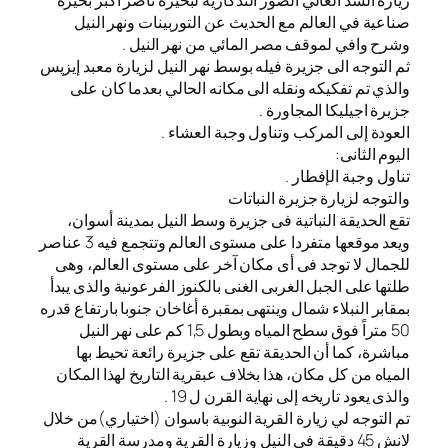
زيارة السد العالي الصور التذكارية لبحيرة ناصر أكبر بحيرة
صناعية في العالم مع الحديث عن التوربينات ونهر النيل
وشرح وافي لموقف مصر المائي من نهر النيل .
ثم التوجه الى جزيرة فيله بوسط نهر النيل لزيارة معبد إيزيس
والذي تم تفكيكه ونقله الى مكانه الحالي بعدما كان على
جزيرة اجيليكا المجاورة .
العودة إلى المركب وتناول وجبة العشاء .
اليوم الثانى:
تناول وجبة الإفطار .
والتوجه لزيارة جزيرة النباتات
تقع الحديقة النباتية فى جزيرة وسط النيل بمدينة أسوان،
ويعد موقعها متفردا على مستوى العالم وتتجمع فيه 3 عناصر
للجمال لا توجد فى أى مكان آخر على مستوى العالم، وهى
طلتها على الجبل الغربى الغنى بالكنوز الفرعونية والذى يبدأ
بمقابر النبلاء شمال وينتهى بمقبرة أغاخان جنوبا بارتفاع قدره
50 متراً فوق سطح المياه وبطول 1,5 كم على نهر النيل
مباشرة، كما أن الحديقة تقع على جزيرة رائعة تحيط بها
المياه من كل مكان، هذا بخلاف عبقرية التاريخ لهذا المكان
والذى يعود تاريخه إلى نهاية القرن ل 19 .
تم التوجه لي زيارة القرية النوبية باسوان (اختياري)من خلال
لانش 45 دقيقة في النيل وزيارة القرية ومدرسة القرية