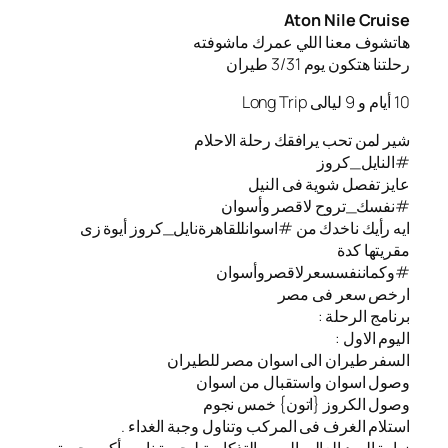
Aton Nile Cruise
هاتشوف معنا اللي عمرك ماشوفته
رحلتنا هتكون يوم 3/31 طيران
10 أيام و 9 ليالى Long Trip
شير لمن تحب يرافقك رحلة الاحلام
#النايل_كروز
عايز تفصل شوية فى النيل
#نفسك_تروح لاقصر وأسوان
ايه رأيك ناخدك من #اسوانللقاهرةنايل_كروز أيوة زى
مقريتها كدة
#وكماننفسسعرلاقصروأسوان
ارخص سعر فى مصر
برنامج الرحلة :
اليوم الاول :
السفر طيران الى اسوان مصر للطيران
️وصول اسوان واستقبال من اسوان
️وصول الكروز {اتون} خمس نجوم
استلام الغرف فى المركب وتناول وجبة الغداء .