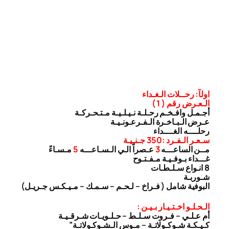
اولآ: رحــلات الـغـداء
الـعـرض رقم ( 1 )
أجـمـل وافـخـم رحـلـة نـيـلـيـة مـتـحـركـة
عـرض الـبـاخـرة الـفـرعـونـيـة
رحلــــه الغــــداء
سـعـر الـفـرد :350 جـنـيـة
مــن الساعـــه
3
عـصراً الـي الـسـاعـــه
5
مـسـاءً
غـــداء بـوفـيـة مـفـتـوح
8 انـواع سـلـطـات
شـوربـة
البوفية شامل ( فـراخ – لـحـم – سـمـك – مـيـكـس جـريـل)
الـحـلـو اخـتـيـار بـيـن :
أم عـلـي – فـروت سـلـط – حـلـويـات شـرقـيـة
كـيـكـة شـوكـولاتـة – مـوس الـشـوكـولاتـة”