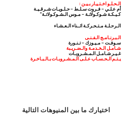
الـحـلـو اخـتـيـار بـيـن :
أم عـلـي – فـروت سـلـط – حـلـويـات شـرقـيـة
كـيـكـة شـوكـولاتـة – مـوس الـشـوكـولاتـة”
الـرحـلـة مـتـحـركـة اثــناء الـعـشـاء
الـبـرنـامـج الـفـنـى
سـوفـت – مـيـوزك – تـنـورة
شـامـل الـخـدمـة والـضـريـبة
غـيـر شـامـل الـمـشـروبـات
يـتـم الـحـسـاب عـلـى الـمـشـروبـات بـالـبـاخـرة
اختيارك
ما بين المنيوهات التالية