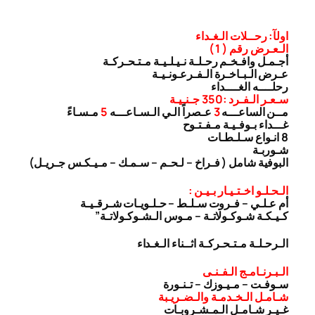
اولآ: رحــلات الـغـداء
الـعـرض رقم ( 1 )
أجـمـل وافـخـم رحـلـة نـيـلـيـة مـتـحـركـة
عـرض الـبـاخـرة الـفـرعـونـيـة
رحلــــه الغــــداء
سـعـر الـفـرد :350 جـنـيـة
مــن الساعـــه
3
عـصراً الـي الـسـاعـــه
5
مـسـاءً
غـــداء بـوفـيـة مـفـتـوح
8 انـواع سـلـطـات
شـوربـة
البوفية شامل ( فـراخ – لـحـم – سـمـك – مـيـكـس جـريـل)
الـحـلـو اخـتـيـار بـيـن :
أم عـلـي – فـروت سـلـط – حـلـويـات شـرقـيـة
كـيـكـة شـوكـولاتـة – مـوس الـشـوكـولاتـة”
الـرحـلـة مـتـحـركـة اثــناء الـغـداء
الـبـرنـامـج الـفـنـى
سـوفـت – مـيـوزك – تـنـورة
شـامـل الـخـدمـة والـضـريـبة
غـيـر شـامـل الـمـشـروبـات