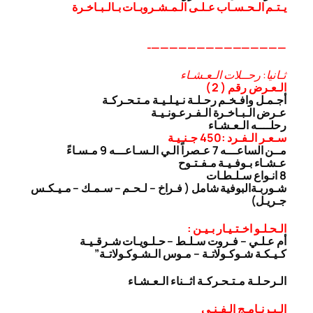
يـتـم الـحـسـاب عـلـى الـمـشـروبـات بـالـبـاخـرة
———————————————-
ثـانيا: رحــلات الـعـشـاء
الـعـرض رقم ( 2 )
أجـمـل وافـخـم رحـلـة نـيـلـيـة مـتـحـركـة
عـرض الـبـاخـرة الـفـرعـونـيـة
رحلــــه الـعـشـاء
سـعـر الـفـرد :450 جـنـيـة
مــن الساعـــه 7 عـصراً الـي الـسـاعـــه 9 مـسـاءً
عـشـاء بـوفـيـة مـفـتـوح
8 انـواع سـلـطـات
شـوربـة
البوفية شامل ( فـراخ – لـحـم – سـمـك – مـيـكـس
جـريـل)
الـحـلـو اخـتـيـار بـيـن :
أم عـلـي – فـروت سـلـط – حـلـويـات شـرقـيـة
كـيـكـة شـوكـولاتـة – مـوس الـشـوكـولاتـة”
الـرحـلـة مـتـحـركـة اثــناء الـعـشـاء
الـبـرنـامـج الـفـنـى