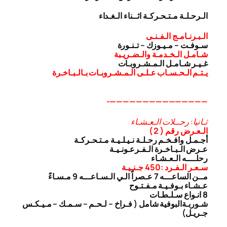
الـرحـلـة مـتـحـركـة اثــناء الـغـداء
الـبـرنـامـج الـفـنـى
سـوفـت – مـيـوزك – تـنـورة
شـامـل الـخـدمـة والـضـريـبة
غـيـر شـامـل الـمـشـروبـات
يـتـم الـحـسـاب عـلـى الـمـشـروبـات بـالـبـاخـرة
———————————————-
ثـانيا: رحــلات الـعـشـاء
الـعـرض رقم ( 2 )
أجـمـل وافـخـم رحـلـة نـيـلـيـة مـتـحـركـة
عـرض الـبـاخـرة الـفـرعـونـيـة
رحلــــه الـعـشـاء
سـعـر الـفـرد :450 جـنـيـة
مــن الساعـــه 7 عـصراً الـي الـسـاعـــه 9 مـسـاءً
عـشـاء بـوفـيـة مـفـتـوح
8 انـواع سـلـطـات
شـوربـة
البوفية شامل ( فـراخ – لـحـم – سـمـك – مـيـكـس
جـريـل)