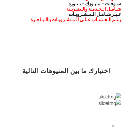
سـوفـت – مـيـوزك – تـنـورة
شـامـل الـخـدمـة والـضـريـبة
غـيـر شـامـل الـمـشـروبـات
يـتـم الـحـسـاب عـلـى الـمـشـروبـات بـالـبـاخـرة
اختيارك
ما بين المنيوهات التالية