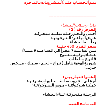
يـتـم الـحـسـاب عـلـى الـمـشـروبـات بـالـبـاخـرة
———————————————-
ثـانيا: رحــلات الـعـشـاء
الـعـرض رقم ( 2 )
أجـمـل وافـخـم رحـلـة نـيـلـيـة مـتـحـركـة
عـرض الـبـاخـرة الـفـرعـونـيـة
رحلــــه الـعـشـاء
سـعـر الـفـرد :450 جـنـيـة
مــن الساعـــه 7 عـصراً الـي الـسـاعـــه 9 مـسـاءً
عـشـاء بـوفـيـة مـفـتـوح
8 انـواع سـلـطـات
شـوربـة
البوفية شامل ( فـراخ – لـحـم – سـمـك – مـيـكـس
جـريـل)
الـحـلـو اخـتـيـار بـيـن :
أم عـلـي – فـروت سـلـط – حـلـويـات شـرقـيـة
كـيـكـة شـوكـولاتـة – مـوس الـشـوكـولاتـة”
الـرحـلـة مـتـحـركـة اثــناء الـعـشـاء
الـبـرنـامـج الـفـنـى