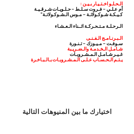
الـحـلـو اخـتـيـار بـيـن :
أم عـلـي – فـروت سـلـط – حـلـويـات شـرقـيـة
كـيـكـة شـوكـولاتـة – مـوس الـشـوكـولاتـة”
الـرحـلـة مـتـحـركـة اثــناء الـعـشـاء
الـبـرنـامـج الـفـنـى
سـوفـت – مـيـوزك – تـنـورة
شـامـل الـخـدمـة والـضـريـبة
غـيـر شـامـل الـمـشـروبـات
يـتـم الـحـسـاب عـلـى الـمـشـروبـات بـالـبـاخـرة
اختيارك
ما بين المنيوهات التالية