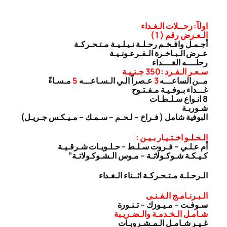
اولآ: رحــلات الـغـداء
الـعـرض رقم ( 1 )
أجـمـل وافـخـم رحـلـة نـيـلـيـة مـتـحـركـة
عـرض الـبـاخـرة الـفـرعـونـيـة
رحلــــه الغــــداء
سـعـر الـفـرد :350 جـنـيـة
مــن الساعـــه
3
عـصراً الـي الـسـاعـــه
5
مـسـاءً
غـــداء بـوفـيـة مـفـتـوح
8 انـواع سـلـطـات
شـوربـة
البوفية شامل ( فـراخ – لـحـم – سـمـك – مـيـكـس جـريـل)
الـحـلـو اخـتـيـار بـيـن :
أم عـلـي – فـروت سـلـط – حـلـويـات شـرقـيـة
كـيـكـة شـوكـولاتـة – مـوس الـشـوكـولاتـة”
الـرحـلـة مـتـحـركـة اثــناء الـغـداء
الـبـرنـامـج الـفـنـى
سـوفـت – مـيـوزك – تـنـورة
شـامـل الـخـدمـة والـضـريـبة
غـيـر شـامـل الـمـشـروبـات