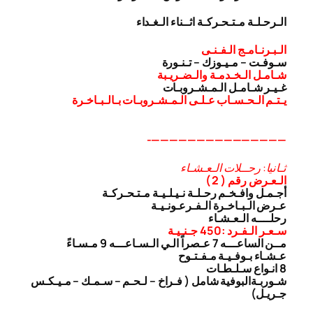
الـرحـلـة مـتـحـركـة اثــناء الـغـداء
الـبـرنـامـج الـفـنـى
سـوفـت – مـيـوزك – تـنـورة
شـامـل الـخـدمـة والـضـريـبة
غـيـر شـامـل الـمـشـروبـات
يـتـم الـحـسـاب عـلـى الـمـشـروبـات بـالـبـاخـرة
———————————————-
ثـانيا: رحــلات الـعـشـاء
الـعـرض رقم ( 2 )
أجـمـل وافـخـم رحـلـة نـيـلـيـة مـتـحـركـة
عـرض الـبـاخـرة الـفـرعـونـيـة
رحلــــه الـعـشـاء
سـعـر الـفـرد :450 جـنـيـة
مــن الساعـــه 7 عـصراً الـي الـسـاعـــه 9 مـسـاءً
عـشـاء بـوفـيـة مـفـتـوح
8 انـواع سـلـطـات
شـوربـة
البوفية شامل ( فـراخ – لـحـم – سـمـك – مـيـكـس
جـريـل)