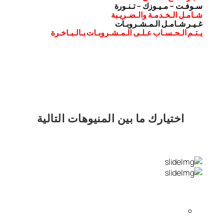
سـوفـت – مـيـوزك – تـنـورة
شـامـل الـخـدمـة والـضـريـبة
غـيـر شـامـل الـمـشـروبـات
يـتـم الـحـسـاب عـلـى الـمـشـروبـات بـالـبـاخـرة
اختيارك
ما بين المنيوهات التالية