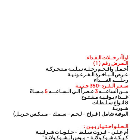
اولآ: رحــلات الـغـداء
الـعـرض رقم ( 1 )
أجـمـل وافـخـم رحـلـة نـيـلـيـة مـتـحـركـة
عـرض الـبـاخـرة الـفـرعـونـيـة
رحلــــه الغــــداء
سـعـر الـفـرد :350 جـنـيـة
مــن الساعـــه
3
عـصراً الـي الـسـاعـــه
5
مـسـاءً
غـــداء بـوفـيـة مـفـتـوح
8 انـواع سـلـطـات
شـوربـة
البوفية شامل ( فـراخ – لـحـم – سـمـك – مـيـكـس جـريـل)
الـحـلـو اخـتـيـار بـيـن :
أم عـلـي – فـروت سـلـط – حـلـويـات شـرقـيـة
كـيـكـة شـوكـولاتـة – مـوس الـشـوكـولاتـة”