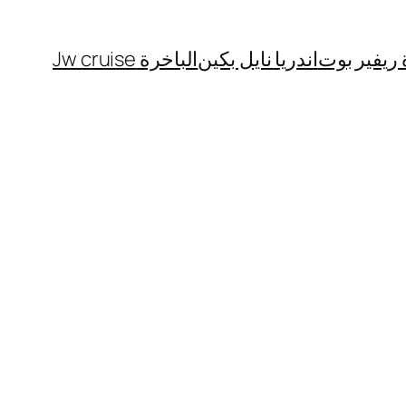
 ريفير بوت
اندريا نايل بكين
الباخرة Jw cruise