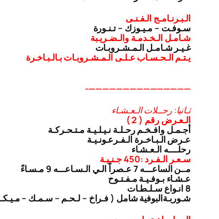
الـبـرنـامـج الـفـنـى
سـوفـت – مـيـوزك – تـنـورة
شـامـل الـخـدمـة والـضـريـبة
غـيـر شـامـل الـمـشـروبـات
يـتـم الـحـسـاب عـلـى الـمـشـروبـات بـالـبـاخـرة
———————————————-
ثـانيا: رحــلات الـعـشـاء
الـعـرض رقم ( 2 )
أجـمـل وافـخـم رحـلـة نـيـلـيـة مـتـحـركـة
عـرض الـبـاخـرة الـفـرعـونـيـة
رحلــــه الـعـشـاء
سـعـر الـفـرد :450 جـنـيـة
مــن الساعـــه 7 عـصراً الـي الـسـاعـــه 9 مـسـاءً
عـشـاء بـوفـيـة مـفـتـوح
8 انـواع سـلـطـات
شـوربـة
البوفية شامل ( فـراخ – لـحـم – سـمـك – مـيـك