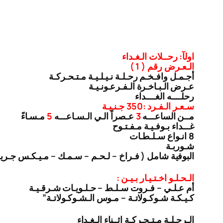
اولآ: رحــلات الـغـداء
الـعـرض رقم ( 1 )
أجـمـل وافـخـم رحـلـة نـيـلـيـة مـتـحـركـة
عـرض الـبـاخـرة الـفـرعـونـيـة
رحلــــه الغــــداء
سـعـر الـفـرد :350 جـنـيـة
مــن الساعـــه
3
عـصراً الـي الـسـاعـــه
5
مـسـاءً
غـــداء بـوفـيـة مـفـتـوح
8 انـواع سـلـطـات
شـوربـة
البوفية شامل ( فـراخ – لـحـم – سـمـك – مـيـكـس جـري
الـحـلـو اخـتـيـار بـيـن :
أم عـلـي – فـروت سـلـط – حـلـويـات شـرقـيـة
كـيـكـة شـوكـولاتـة – مـوس الـشـوكـولاتـة”
الـرحـلـة مـتـحـركـة اثــناء الـغـداء