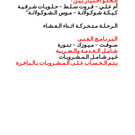
الـحـلـو اخـتـيـار بـيـن :
أم عـلـي – فـروت سـلـط – حـلـويـات شـرقـيـة
كـيـكـة شـوكـولاتـة – مـوس الـشـوكـولاتـة”
الـرحـلـة مـتـحـركـة اثــناء الـعـشـاء
الـبـرنـامـج الـفـنـى
سـوفـت – مـيـوزك – تـنـورة
شـامـل الـخـدمـة والـضـريـبة
غـيـر شـامـل الـمـشـروبـات
يـتـم الـحـسـاب عـلـى الـمـشـروبـات بـالـبـاخـرة