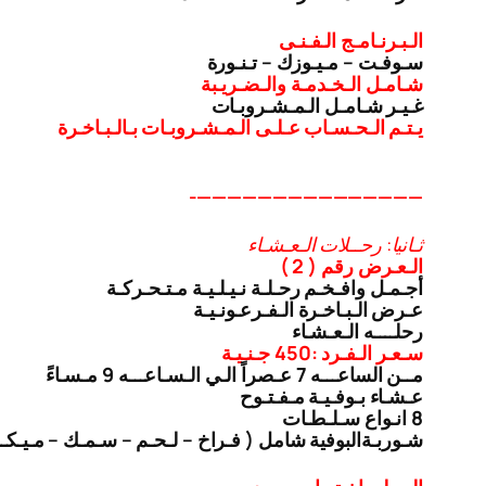
الـبـرنـامـج الـفـنـى
سـوفـت – مـيـوزك – تـنـورة
شـامـل الـخـدمـة والـضـريـبة
غـيـر شـامـل الـمـشـروبـات
يـتـم الـحـسـاب عـلـى الـمـشـروبـات بـالـبـاخـرة
———————————————-
ثـانيا: رحــلات الـعـشـاء
الـعـرض رقم ( 2 )
أجـمـل وافـخـم رحـلـة نـيـلـيـة مـتـحـركـة
عـرض الـبـاخـرة الـفـرعـونـيـة
رحلــــه الـعـشـاء
سـعـر الـفـرد :450 جـنـيـة
مــن الساعـــه 7 عـصراً الـي الـسـاعـــه 9 مـسـاءً
عـشـاء بـوفـيـة مـفـتـوح
8 انـواع سـلـطـات
شـوربـة
البوفية شامل ( فـراخ – لـحـم – سـمـك – مـيـك