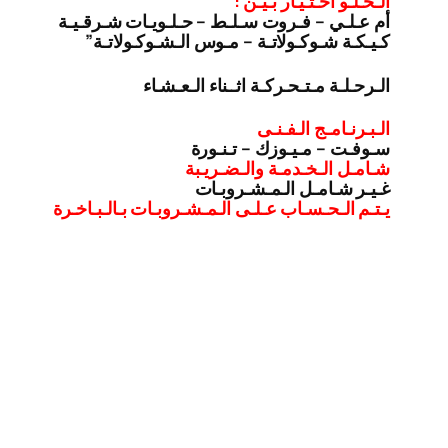
الـحـلـو اخـتـيـار بـيـن :
أم عـلـي – فـروت سـلـط – حـلـويـات شـرقـيـة
كـيـكـة شـوكـولاتـة – مـوس الـشـوكـولاتـة”
الـرحـلـة مـتـحـركـة اثــناء الـعـشـاء
الـبـرنـامـج الـفـنـى
سـوفـت – مـيـوزك – تـنـورة
شـامـل الـخـدمـة والـضـريـبة
غـيـر شـامـل الـمـشـروبـات
يـتـم الـحـسـاب عـلـى الـمـشـروبـات بـالـبـاخـرة