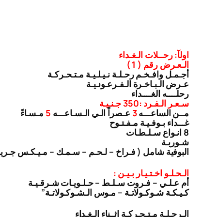
اولآ: رحــلات الـغـداء
الـعـرض رقم ( 1 )
أجـمـل وافـخـم رحـلـة نـيـلـيـة مـتـحـركـة
عـرض الـبـاخـرة الـفـرعـونـيـة
رحلــــه الغــــداء
سـعـر الـفـرد :350 جـنـيـة
مــن الساعـــه
3
عـصراً الـي الـسـاعـــه
5
مـسـاءً
غـــداء بـوفـيـة مـفـتـوح
8 انـواع سـلـطـات
شـوربـة
البوفية شامل ( فـراخ – لـحـم – سـمـك – مـيـكـس جـري
الـحـلـو اخـتـيـار بـيـن :
أم عـلـي – فـروت سـلـط – حـلـويـات شـرقـيـة
كـيـكـة شـوكـولاتـة – مـوس الـشـوكـولاتـة”
الـرحـلـة مـتـحـركـة اثــناء الـغـداء