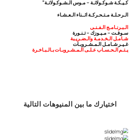
كـيـكـة شـوكـولاتـة – مـوس الـشـوكـولاتـة”
الـرحـلـة مـتـحـركـة اثــناء الـعـشـاء
الـبـرنـامـج الـفـنـى
سـوفـت – مـيـوزك – تـنـورة
شـامـل الـخـدمـة والـضـريـبة
غـيـر شـامـل الـمـشـروبـات
يـتـم الـحـسـاب عـلـى الـمـشـروبـات بـالـبـاخـرة
اختيارك
ما بين المنيوهات التالية