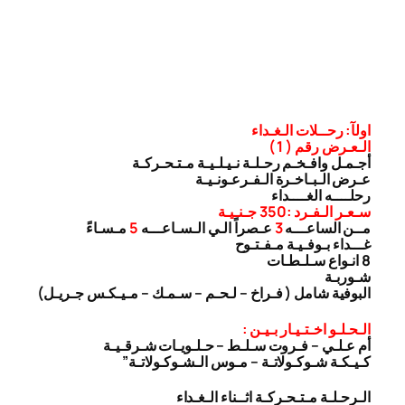
اولآ: رحــلات الـغـداء
الـعـرض رقم ( 1 )
أجـمـل وافـخـم رحـلـة نـيـلـيـة مـتـحـركـة
عـرض الـبـاخـرة الـفـرعـونـيـة
رحلــــه الغــــداء
سـعـر الـفـرد :350 جـنـيـة
مــن الساعـــه
3
عـصراً الـي الـسـاعـــه
5
مـسـاءً
غـــداء بـوفـيـة مـفـتـوح
8 انـواع سـلـطـات
شـوربـة
البوفية شامل ( فـراخ – لـحـم – سـمـك – مـيـكـس جـريـل)
الـحـلـو اخـتـيـار بـيـن :
أم عـلـي – فـروت سـلـط – حـلـويـات شـرقـيـة
كـيـكـة شـوكـولاتـة – مـوس الـشـوكـولاتـة”
الـرحـلـة مـتـحـركـة اثــناء الـغـداء