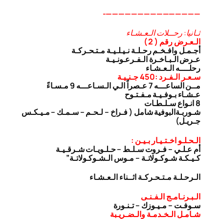
———————————————-
ثـانيا: رحــلات الـعـشـاء
الـعـرض رقم ( 2 )
أجـمـل وافـخـم رحـلـة نـيـلـيـة مـتـحـركـة
عـرض الـبـاخـرة الـفـرعـونـيـة
رحلــــه الـعـشـاء
سـعـر الـفـرد :450 جـنـيـة
مــن الساعـــه 7 عـصراً الـي الـسـاعـــه 9 مـسـاءً
عـشـاء بـوفـيـة مـفـتـوح
8 انـواع سـلـطـات
شـوربـة
البوفية شامل ( فـراخ – لـحـم – سـمـك – مـيـكـس
جـريـل)
الـحـلـو اخـتـيـار بـيـن :
أم عـلـي – فـروت سـلـط – حـلـويـات شـرقـيـة
كـيـكـة شـوكـولاتـة – مـوس الـشـوكـولاتـة”
الـرحـلـة مـتـحـركـة اثــناء الـعـشـاء
الـبـرنـامـج الـفـنـى
سـوفـت – مـيـوزك – تـنـورة
شـامـل الـخـدمـة والـضـريـبة