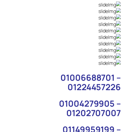
01006688701 –
01224457226
01004279905 –
01202707007
01149959199 –