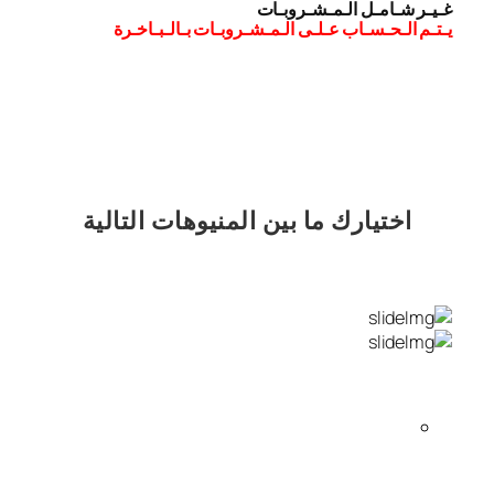
غـيـر شـامـل الـمـشـروبـات
يـتـم الـحـسـاب عـلـى الـمـشـروبـات بـالـبـاخـرة
اختيارك
ما بين المنيوهات التالية