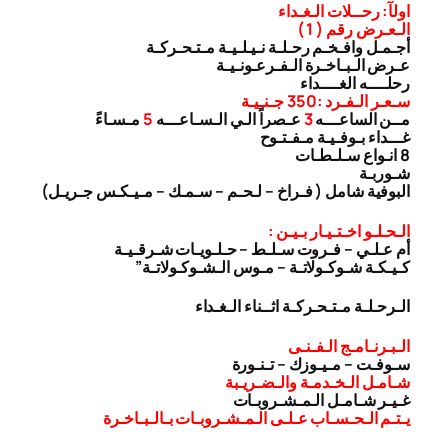
اولآ: رحــلات الـغـداء
الـعـرض رقم ( 1 )
أجـمـل وافـخـم رحـلـة نـيـلـيـة مـتـحـركـة
عـرض الـبـاخـرة الـفـرعـونـيـة
رحلــــه الغــــداء
سـعـر الـفـرد :350 جـنـيـة
مــن الساعـــه
3
عـصراً الـي الـسـاعـــه
5
مـسـاءً
غـــداء بـوفـيـة مـفـتـوح
8 انـواع سـلـطـات
شـوربـة
البوفية شامل ( فـراخ – لـحـم – سـمـك – مـيـكـس جـريـل)
الـحـلـو اخـتـيـار بـيـن :
أم عـلـي – فـروت سـلـط – حـلـويـات شـرقـيـة
كـيـكـة شـوكـولاتـة – مـوس الـشـوكـولاتـة”
الـرحـلـة مـتـحـركـة اثــناء الـغـداء
الـبـرنـامـج الـفـنـى
سـوفـت – مـيـوزك – تـنـورة
شـامـل الـخـدمـة والـضـريـبة
غـيـر شـامـل الـمـشـروبـات
يـتـم الـحـسـاب عـلـى الـمـشـروبـات بـالـبـاخـرة