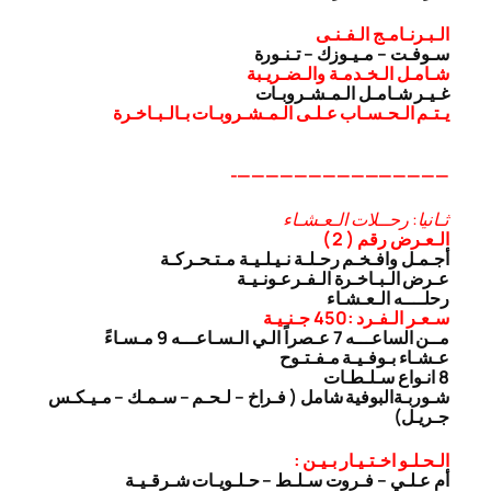
الـبـرنـامـج الـفـنـى
سـوفـت – مـيـوزك – تـنـورة
شـامـل الـخـدمـة والـضـريـبة
غـيـر شـامـل الـمـشـروبـات
يـتـم الـحـسـاب عـلـى الـمـشـروبـات بـالـبـاخـرة
———————————————-
ثـانيا: رحــلات الـعـشـاء
الـعـرض رقم ( 2 )
أجـمـل وافـخـم رحـلـة نـيـلـيـة مـتـحـركـة
عـرض الـبـاخـرة الـفـرعـونـيـة
رحلــــه الـعـشـاء
سـعـر الـفـرد :450 جـنـيـة
مــن الساعـــه 7 عـصراً الـي الـسـاعـــه 9 مـسـاءً
عـشـاء بـوفـيـة مـفـتـوح
8 انـواع سـلـطـات
شـوربـة
البوفية شامل ( فـراخ – لـحـم – سـمـك – مـيـكـس
جـريـل)
الـحـلـو اخـتـيـار بـيـن :
أم عـلـي – فـروت سـلـط – حـلـويـات شـرقـيـة