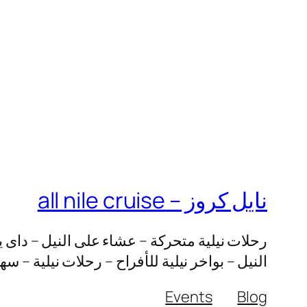
نايل كروز – all nile cruise
رحلات نيلية متحركة – عشاء على النيل – داى ي
النيل – بواخر نيلية للأفراح – رحلات نيلية – س
Events
Blog