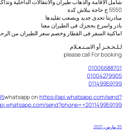
شامل الاقامة والذهاب طيران والانتقالات الداخلية وتذا
5550 ج حاجة ببلاش كدة
مبادرتنا تحدى جديد ويصعب تقليدها
بادر واسرع بحجزك فى الطيران معنا
️اماكنية السفر فى القطار وخصم سعر الطيران من الرحل
لـلـحـجـز أو الاسـتـعـلام
please call For booking
01006688701
01004279905
01149959199
05
whatsapp on
https://api.whatsapp.com/send?
/api.whatsapp.com/send?phone=+201149959199
25 مارس، 2021