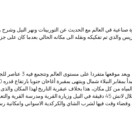
يرة صناعية في العالم مع الحديث عن التوربينات ونهر النيل وشرح
زيس والذي تم تفكيكه ونقله الى مكانه الحالي بعدما كان على جزير
تقع الحديقة النباتية فى جز
ياه من كل مكان، هذا بخلاف عبقرية التاريخ لهذا المكان والذى يعود 
تم التوجه لي زيارة القرية النوبية باسوان (اختياري)من خلال لانش 45 دقيقة في النيل 
لداخل وقضاء وقت فيها لشرب الشاي والكركدية الاسواني وامكانية ر