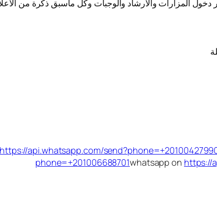
كر دخول المزارات والارشاد والوجبات وكل ماسبق ذكرة من الاعلا
ة
https://api.whatsapp.com/send?phone=+2010042799
phone=+201006688701
whatsapp on
https:/