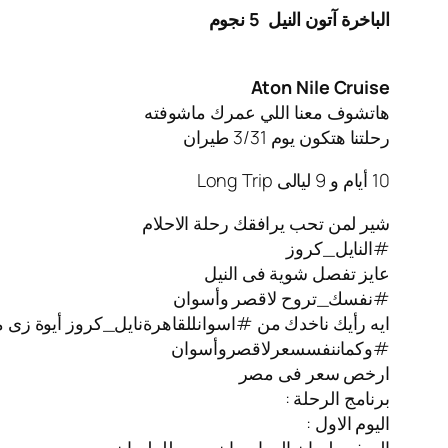
الباخرة آتون النيل
5 نجوم
Aton Nile Cruise
هاتشوف معنا اللي عمرك ماشوفته
رحلتنا هتكون يوم 3/31 طيران
10 أيام و 9 ليالى Long Trip
شير لمن تحب يرافقك رحلة الاحلام
#النايل_كروز
عايز تفصل شوية فى النيل
#نفسك_تروح لاقصر وأسوان
ايه رأيك ناخدك من #اسوانللقاهرةنايل_كروز أيوة زى م
#وكماننفسسعرلاقصروأسوان
ارخص سعر فى مصر
برنامج الرحلة :
اليوم الاول :