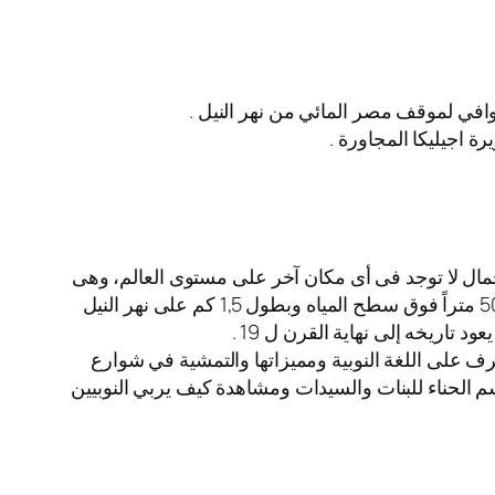
 وافي لموقف مصر المائي من نهر النيل .
ة اجيليكا المجاورة .
يرة وسط النيل بمدينة أسوان، ويعد موقعها متفردا على مستوى العالم وتتجمع فيه 3 عناصر للجمال لا توجد فى أى مكان آخر على مستوى العالم، وهى
طلتها على الجبل الغربى الغنى بالكنوز الفرعونية والذى يبدأ بمقابر النبلاء شمال وينتهى بمقبرة أغاخان جنوبا بارتفاع قدره 50 متراً فوق سطح المياه وبطول 1,5 كم على نهر النيل
تاريخه إلى نهاية القرن ل 19 .
وزيارة القرية ومدرسة القرية والتعرف على اللغة النوبية ومميزاتها والتمشية في شوارع
سم الحناء للبنات والسيدات ومشاهدة كيف يربي النوبيين