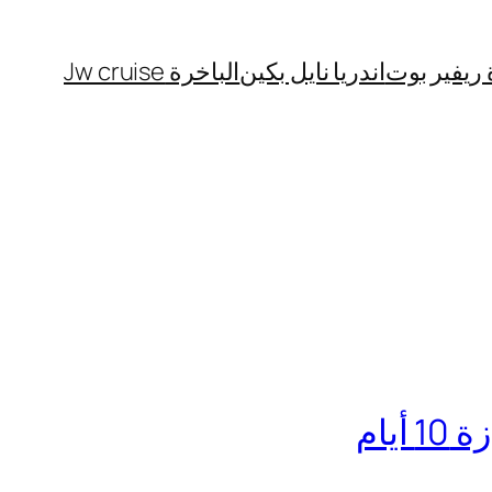
 ريفير بوت
اندريا نايل بكين
الباخرة Jw cruise
يام