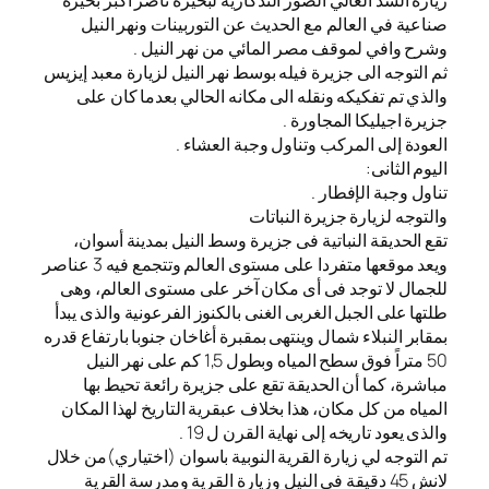
زيارة السد العالي الصور التذكارية لبحيرة ناصر أكبر بحيرة
صناعية في العالم مع الحديث عن التوربينات ونهر النيل
وشرح وافي لموقف مصر المائي من نهر النيل .
ثم التوجه الى جزيرة فيله بوسط نهر النيل لزيارة معبد إيزيس
والذي تم تفكيكه ونقله الى مكانه الحالي بعدما كان على
جزيرة اجيليكا المجاورة .
العودة إلى المركب وتناول وجبة العشاء .
اليوم الثانى:
تناول وجبة الإفطار .
والتوجه لزيارة جزيرة النباتات
تقع الحديقة النباتية فى جزيرة وسط النيل بمدينة أسوان،
ويعد موقعها متفردا على مستوى العالم وتتجمع فيه 3 عناصر
للجمال لا توجد فى أى مكان آخر على مستوى العالم، وهى
طلتها على الجبل الغربى الغنى بالكنوز الفرعونية والذى يبدأ
بمقابر النبلاء شمال وينتهى بمقبرة أغاخان جنوبا بارتفاع قدره
50 متراً فوق سطح المياه وبطول 1,5 كم على نهر النيل
مباشرة، كما أن الحديقة تقع على جزيرة رائعة تحيط بها
المياه من كل مكان، هذا بخلاف عبقرية التاريخ لهذا المكان
والذى يعود تاريخه إلى نهاية القرن ل 19 .
تم التوجه لي زيارة القرية النوبية باسوان (اختياري)من خلال
لانش 45 دقيقة في النيل وزيارة القرية ومدرسة القرية