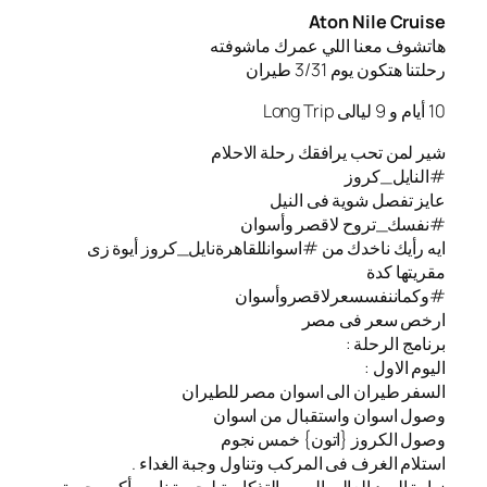
Aton Nile Cruise
هاتشوف معنا اللي عمرك ماشوفته
رحلتنا هتكون يوم 3/31 طيران
10 أيام و 9 ليالى Long Trip
شير لمن تحب يرافقك رحلة الاحلام
#النايل_كروز
عايز تفصل شوية فى النيل
#نفسك_تروح لاقصر وأسوان
ايه رأيك ناخدك من #اسوانللقاهرةنايل_كروز أيوة زى
مقريتها كدة
#وكماننفسسعرلاقصروأسوان
ارخص سعر فى مصر
برنامج الرحلة :
اليوم الاول :
السفر طيران الى اسوان مصر للطيران
️وصول اسوان واستقبال من اسوان
️وصول الكروز {اتون} خمس نجوم
استلام الغرف فى المركب وتناول وجبة الغداء .