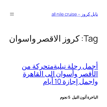
Skip
to
نايل كروز – all nile cruise
content
Tag:
كروز الاقصر واسوان
أجمل رحلة نيليةمتحركة من
الأقصر وأسوان الى القاهرة
واجمل إجازة 10 أيام
الباخرة آتون النيل
5 نجوم