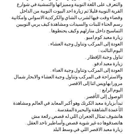
والتعرف على اللغة النوبية ومميزاتها والتمشية في شوارع
القرية النوبية قليلا ثم زيارة احد البيوت النوبية من الداخل
وقضاء وقت فيها لشرب الشاي والكركدية الاسواني وامكانية
رسم الحناء للبنات والسيدات ومشاهدة كيف يربي النوبيين
التماسيح داخل منازلهم وكيف يحنطوها .
زيارة معبد كوم امبو .
العودة إلى المركب وتناول وجبة العشاء .
اليوم التالت :
تناول وجبة الإفطار .
زيارة معبد ادفو .
العودة إلى المركب وتناول وجبة الغداء .
والاستراحة فى المركب وتناول وجبة العشاء والابحار شمال
مرورا بهاويس اثنا إلى الاقصر.
اليوم الرابع :
الوصول إلى الأقصر .
تبدأ بزيارة معبد الكرنك وهو أكبر المعابد في العالم ومشاهدة
الأعمدة الشاهقة والبحيرة المقدسة .
هانشوف تمثال الجعران اللي له قصص رائعة مش
هاتصدقوها ده غير شوية قصص وأساطير تاخد العقل .
زيارة معبد الاقصر اللي في وسط البلد