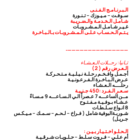
الـبـرنـامـج الـفـنـى
سـوفـت – مـيـوزك – تـنـورة
شـامـل الـخـدمـة والـضـريـبة
غـيـر شـامـل الـمـشـروبـات
يـتـم الـحـسـاب عـلـى الـمـشـروبـات بـالـبـاخـرة
———————————————-
ثـانيا: رحــلات الـعـشـاء
الـعـرض رقم ( 2 )
أجـمـل وافـخـم رحـلـة نـيـلـيـة مـتـحـركـة
عـرض الـبـاخـرة الـفـرعـونـيـة
رحلــــه الـعـشـاء
سـعـر الـفـرد :450 جـنـيـة
مــن الساعـــه 7 عـصراً الـي الـسـاعـــه 9 مـسـاءً
عـشـاء بـوفـيـة مـفـتـوح
8 انـواع سـلـطـات
شـوربـة
البوفية شامل ( فـراخ – لـحـم – سـمـك – مـيـكـس
جـريـل)
الـحـلـو اخـتـيـار بـيـن :
أم عـلـي – فـروت سـلـط – حـلـويـات شـرقـيـة