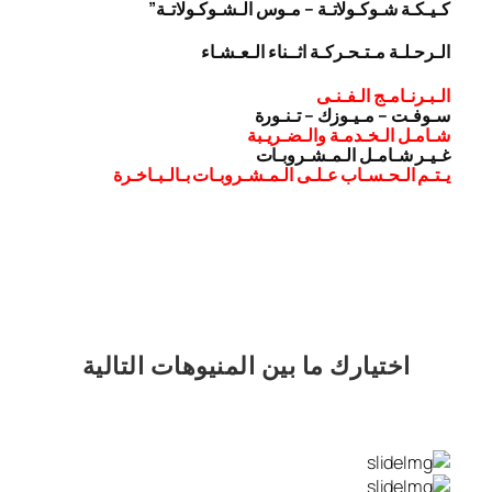
كـيـكـة شـوكـولاتـة – مـوس الـشـوكـولاتـة”
الـرحـلـة مـتـحـركـة اثــناء الـعـشـاء
الـبـرنـامـج الـفـنـى
سـوفـت – مـيـوزك – تـنـورة
شـامـل الـخـدمـة والـضـريـبة
غـيـر شـامـل الـمـشـروبـات
يـتـم الـحـسـاب عـلـى الـمـشـروبـات بـالـبـاخـرة
اختيارك
ما بين المنيوهات التالية