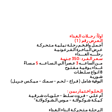
اولآ: رحــلات الـغـداء
الـعـرض رقم ( 1 )
أجـمـل وافـخـم رحـلـة نـيـلـيـة مـتـحـركـة
عـرض الـبـاخـرة الـفـرعـونـيـة
رحلــــه الغــــداء
سـعـر الـفـرد :350 جـنـيـة
مــن الساعـــه
3
عـصراً الـي الـسـاعـــه
5
مـسـاءً
غـــداء بـوفـيـة مـفـتـوح
8 انـواع سـلـطـات
شـوربـة
البوفية شامل ( فـراخ – لـحـم – سـمـك – مـيـكـس جـريـل)
الـحـلـو اخـتـيـار بـيـن :
أم عـلـي – فـروت سـلـط – حـلـويـات شـرقـيـة
كـيـكـة شـوكـولاتـة – مـوس الـشـوكـولاتـة”
الـرحـلـة مـتـحـركـة اثــناء الـغـداء