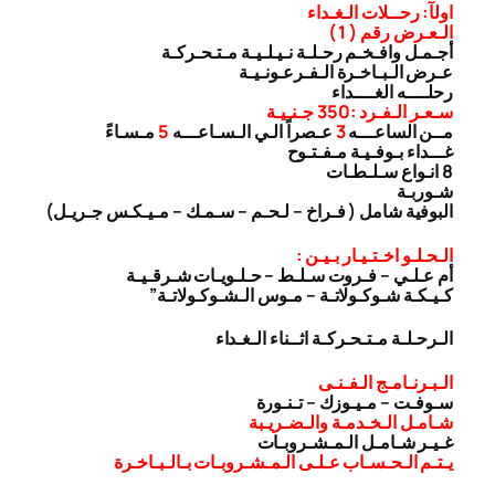
اولآ: رحــلات الـغـداء
الـعـرض رقم ( 1 )
أجـمـل وافـخـم رحـلـة نـيـلـيـة مـتـحـركـة
عـرض الـبـاخـرة الـفـرعـونـيـة
رحلــــه الغــــداء
سـعـر الـفـرد :350 جـنـيـة
مــن الساعـــه
3
عـصراً الـي الـسـاعـــه
5
مـسـاءً
غـــداء بـوفـيـة مـفـتـوح
8 انـواع سـلـطـات
شـوربـة
البوفية شامل ( فـراخ – لـحـم – سـمـك – مـيـكـس جـريـل)
الـحـلـو اخـتـيـار بـيـن :
أم عـلـي – فـروت سـلـط – حـلـويـات شـرقـيـة
كـيـكـة شـوكـولاتـة – مـوس الـشـوكـولاتـة”
الـرحـلـة مـتـحـركـة اثــناء الـغـداء
الـبـرنـامـج الـفـنـى
سـوفـت – مـيـوزك – تـنـورة
شـامـل الـخـدمـة والـضـريـبة
غـيـر شـامـل الـمـشـروبـات
يـتـم الـحـسـاب عـلـى الـمـشـروبـات بـالـبـاخـرة