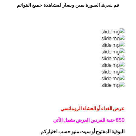
قم
الصورة
يمين
ويسار
لمشاهدة
جميع القوائم
بتحريك
عرض الغداء أو العشاء الرومانسي
0 جنية
5
8
للفردين
العرض يشمل الآتي
البوفية
المفتوح
أو سيت منيو حسب اختياركم