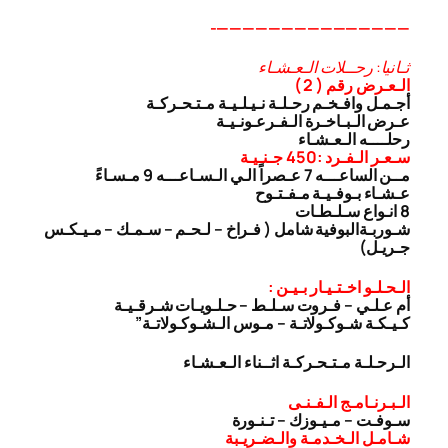
———————————————-
ثـانيا: رحــلات الـعـشـاء
الـعـرض رقم ( 2 )
أجـمـل وافـخـم رحـلـة نـيـلـيـة مـتـحـركـة
عـرض الـبـاخـرة الـفـرعـونـيـة
رحلــــه الـعـشـاء
سـعـر الـفـرد :450 جـنـيـة
مــن الساعـــه 7 عـصراً الـي الـسـاعـــه 9 مـسـاءً
عـشـاء بـوفـيـة مـفـتـوح
8 انـواع سـلـطـات
شـوربـة
البوفية شامل ( فـراخ – لـحـم – سـمـك – مـيـكـس
جـريـل)
الـحـلـو اخـتـيـار بـيـن :
أم عـلـي – فـروت سـلـط – حـلـويـات شـرقـيـة
كـيـكـة شـوكـولاتـة – مـوس الـشـوكـولاتـة”
الـرحـلـة مـتـحـركـة اثــناء الـعـشـاء
الـبـرنـامـج الـفـنـى
سـوفـت – مـيـوزك – تـنـورة
شـامـل الـخـدمـة والـضـريـبة