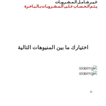
غـيـر شـامـل الـمـشـروبـات
يـتـم الـحـسـاب عـلـى الـمـشـروبـات بـالـبـاخـرة
اختيارك
ما بين المنيوهات التالية