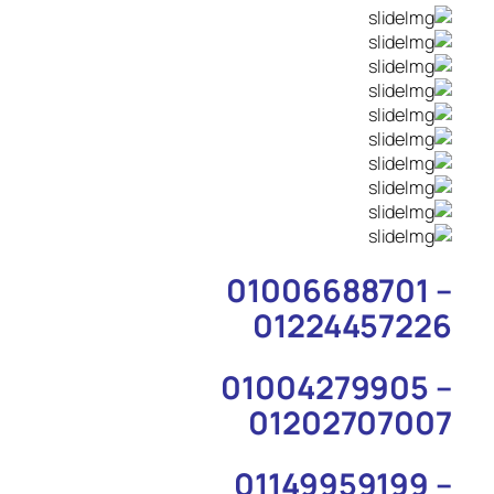
01006688701 –
01224457226
01004279905 –
01202707007
01149959199 –