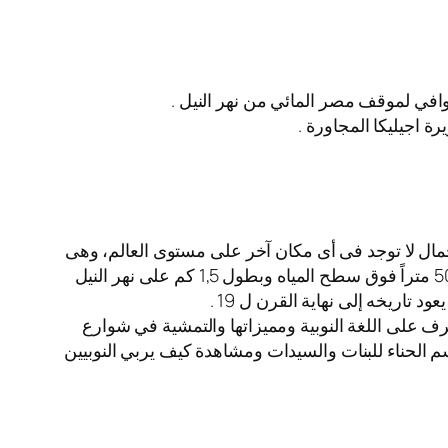
 وافي لموقف مصر المائي من نهر النيل .
ة اجيليكا المجاورة .
يرة وسط النيل بمدينة أسوان، ويعد موقعها متفردا على مستوى العالم وتتجمع فيه 3 عناصر للجمال لا توجد فى أى مكان آخر على مستوى العالم، وهى
طلتها على الجبل الغربى الغنى بالكنوز الفرعونية والذى يبدأ بمقابر النبلاء شمال وينتهى بمقبرة أغاخان جنوبا بارتفاع قدره 50 متراً فوق سطح المياه وبطول 1,5 كم على نهر النيل
تاريخه إلى نهاية القرن ل 19 .
وزيارة القرية ومدرسة القرية والتعرف على اللغة النوبية ومميزاتها والتمشية في شوارع
سم الحناء للبنات والسيدات ومشاهدة كيف يربي النوبيين