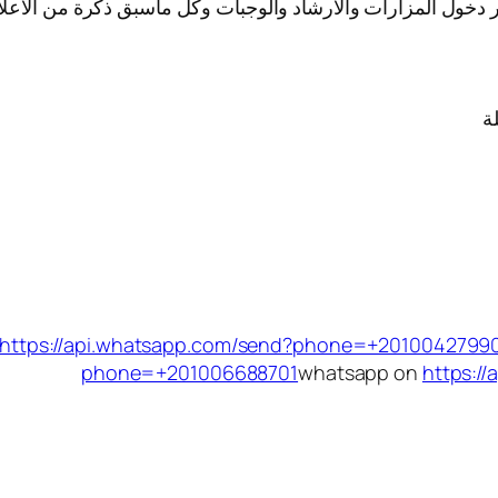
كر دخول المزارات والارشاد والوجبات وكل ماسبق ذكرة من الاعلا
ة
https://api.whatsapp.com/send?phone=+2010042799
phone=+201006688701
whatsapp on
https:/