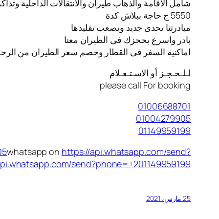
شامل الاقامة والذهاب طيران والانتقالات الداخلية وتذا
5550 ج حاجة ببلاش كدة
مبادرتنا تحدى جديد ويصعب تقليدها
بادر واسرع بحجزك فى الطيران معنا
️اماكنية السفر فى القطار وخصم سعر الطيران من الرحل
لـلـحـجـز أو الاسـتـعـلام
please call For booking
01006688701
01004279905
01149959199
05
whatsapp on
https://api.whatsapp.com/send?
/api.whatsapp.com/send?phone=+201149959199
25 مارس، 2021