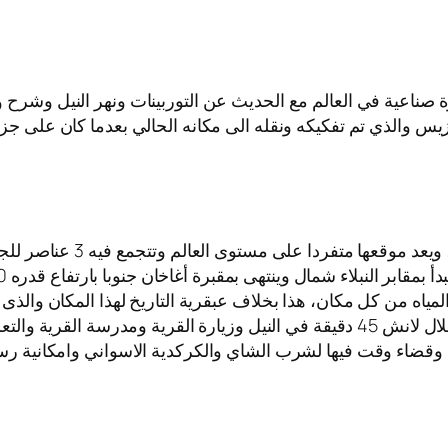
يرة صناعية في العالم مع الحديث عن التوربينات ونهر النيل وشرح
زيس والذي تم تفكيكه ونقله الى مكانه الحالي بعدما كان على جزير
تقع الحديقة النباتية فى جز
ياه من كل مكان، هذا بخلاف عبقرية التاريخ لهذا المكان والذى يعود 
تم التوجه لي زيارة القرية النوبية باسوان (اختياري)من خلال لانش 45 دقيقة في النيل 
لداخل وقضاء وقت فيها لشرب الشاي والكركدية الاسواني وامكانية ر