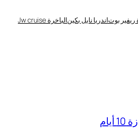
 ريفير بوت
اندريا نايل بكين
الباخرة Jw cruise
يام