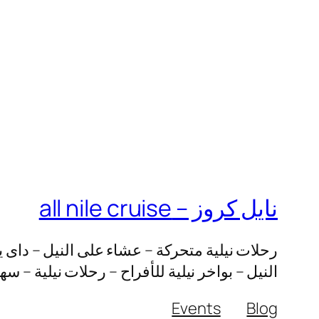
نايل كروز – all nile cruise
رحلات نيلية متحركة – عشاء على النيل – داى ي
النيل – بواخر نيلية للأفراح – رحلات نيلية – س
Events
Blog