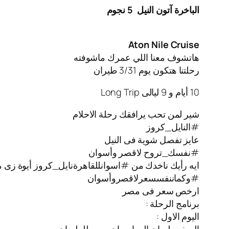
الباخرة آتون النيل
5 نجوم
Aton Nile Cruise
هاتشوف معنا اللي عمرك ماشوفته
رحلتنا هتكون يوم 3/31 طيران
10 أيام و 9 ليالى Long Trip
شير لمن تحب يرافقك رحلة الاحلام
#النايل_كروز
عايز تفصل شوية فى النيل
#نفسك_تروح لاقصر وأسوان
ايه رأيك ناخدك من #اسوانللقاهرةنايل_كروز أيوة زى م
#وكماننفسسعرلاقصروأسوان
ارخص سعر فى مصر
برنامج الرحلة :
اليوم الاول :