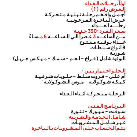
اولآ: رحــلات الـغـداء
الـعـرض رقم ( 1 )
أجـمـل وافـخـم رحـلـة نـيـلـيـة مـتـحـركـة
عـرض الـبـاخـرة الـفـرعـونـيـة
رحلــــه الغــــداء
سـعـر الـفـرد :350 جـنـيـة
مــن الساعـــه
3
عـصراً الـي الـسـاعـــه
5
مـسـاءً
غـــداء بـوفـيـة مـفـتـوح
8 انـواع سـلـطـات
شـوربـة
البوفية شامل ( فـراخ – لـحـم – سـمـك – مـيـكـس جـريـل)
الـحـلـو اخـتـيـار بـيـن :
أم عـلـي – فـروت سـلـط – حـلـويـات شـرقـيـة
كـيـكـة شـوكـولاتـة – مـوس الـشـوكـولاتـة”
الـرحـلـة مـتـحـركـة اثــناء الـغـداء
الـبـرنـامـج الـفـنـى
سـوفـت – مـيـوزك – تـنـورة
شـامـل الـخـدمـة والـضـريـبة
غـيـر شـامـل الـمـشـروبـات
يـتـم الـحـسـاب عـلـى الـمـشـروبـات بـالـبـاخـرة