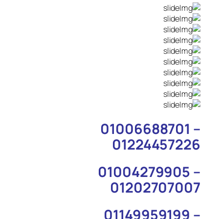
01006688701 –
01224457226
01004279905 –
01202707007
01149959199 –