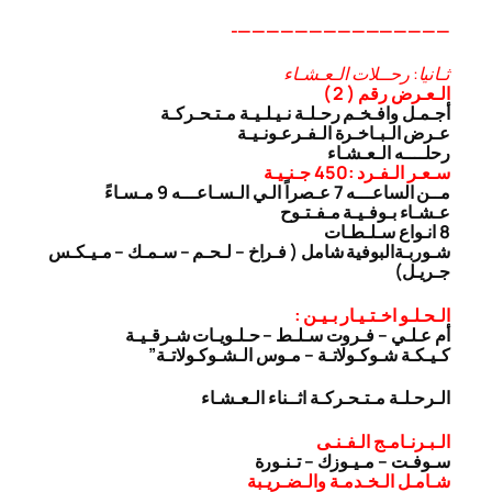
———————————————-
ثـانيا: رحــلات الـعـشـاء
الـعـرض رقم ( 2 )
أجـمـل وافـخـم رحـلـة نـيـلـيـة مـتـحـركـة
عـرض الـبـاخـرة الـفـرعـونـيـة
رحلــــه الـعـشـاء
سـعـر الـفـرد :450 جـنـيـة
مــن الساعـــه 7 عـصراً الـي الـسـاعـــه 9 مـسـاءً
عـشـاء بـوفـيـة مـفـتـوح
8 انـواع سـلـطـات
شـوربـة
البوفية شامل ( فـراخ – لـحـم – سـمـك – مـيـكـس
جـريـل)
الـحـلـو اخـتـيـار بـيـن :
أم عـلـي – فـروت سـلـط – حـلـويـات شـرقـيـة
كـيـكـة شـوكـولاتـة – مـوس الـشـوكـولاتـة”
الـرحـلـة مـتـحـركـة اثــناء الـعـشـاء
الـبـرنـامـج الـفـنـى
سـوفـت – مـيـوزك – تـنـورة
شـامـل الـخـدمـة والـضـريـبة