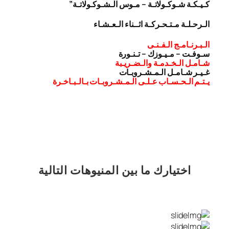
كـيـكـة شـوكـولاتـة – مـوس الـشـوكـولاتـة”
الـرحـلـة مـتـحـركـة اثــناء الـعـشـاء
الـبـرنـامـج الـفـنـى
سـوفـت – مـيـوزك – تـنـورة
شـامـل الـخـدمـة والـضـريـبة
غـيـر شـامـل الـمـشـروبـات
يـتـم الـحـسـاب عـلـى الـمـشـروبـات بـالـبـاخـرة
اختيارك
ما بين المنيوهات التالية