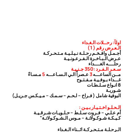
اولآ: رحــلات الـغـداء
الـعـرض رقم ( 1 )
أجـمـل وافـخـم رحـلـة نـيـلـيـة مـتـحـركـة
عـرض الـبـاخـرة الـفـرعـونـيـة
رحلــــه الغــــداء
سـعـر الـفـرد :350 جـنـيـة
مــن الساعـــه
3
عـصراً الـي الـسـاعـــه
5
مـسـاءً
غـــداء بـوفـيـة مـفـتـوح
8 انـواع سـلـطـات
شـوربـة
البوفية شامل ( فـراخ – لـحـم – سـمـك – مـيـكـس جـريـل)
الـحـلـو اخـتـيـار بـيـن :
أم عـلـي – فـروت سـلـط – حـلـويـات شـرقـيـة
كـيـكـة شـوكـولاتـة – مـوس الـشـوكـولاتـة”
الـرحـلـة مـتـحـركـة اثــناء الـغـداء