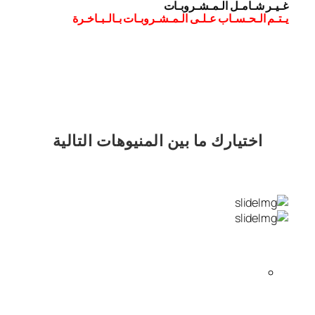
غـيـر شـامـل الـمـشـروبـات
يـتـم الـحـسـاب عـلـى الـمـشـروبـات بـالـبـاخـرة
اختيارك
ما بين المنيوهات التالية