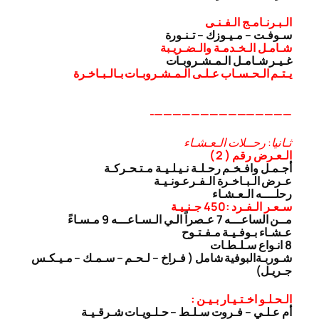
الـبـرنـامـج الـفـنـى
سـوفـت – مـيـوزك – تـنـورة
شـامـل الـخـدمـة والـضـريـبة
غـيـر شـامـل الـمـشـروبـات
يـتـم الـحـسـاب عـلـى الـمـشـروبـات بـالـبـاخـرة
———————————————-
ثـانيا: رحــلات الـعـشـاء
الـعـرض رقم ( 2 )
أجـمـل وافـخـم رحـلـة نـيـلـيـة مـتـحـركـة
عـرض الـبـاخـرة الـفـرعـونـيـة
رحلــــه الـعـشـاء
سـعـر الـفـرد :450 جـنـيـة
مــن الساعـــه 7 عـصراً الـي الـسـاعـــه 9 مـسـاءً
عـشـاء بـوفـيـة مـفـتـوح
8 انـواع سـلـطـات
شـوربـة
البوفية شامل ( فـراخ – لـحـم – سـمـك – مـيـكـس
جـريـل)
الـحـلـو اخـتـيـار بـيـن :
أم عـلـي – فـروت سـلـط – حـلـويـات شـرقـيـة