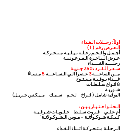
اولآ: رحــلات الـغـداء
الـعـرض رقم ( 1 )
أجـمـل وافـخـم رحـلـة نـيـلـيـة مـتـحـركـة
عـرض الـبـاخـرة الـفـرعـونـيـة
رحلــــه الغــــداء
سـعـر الـفـرد :350 جـنـيـة
مــن الساعـــه
3
عـصراً الـي الـسـاعـــه
5
مـسـاءً
غـــداء بـوفـيـة مـفـتـوح
8 انـواع سـلـطـات
شـوربـة
البوفية شامل ( فـراخ – لـحـم – سـمـك – مـيـكـس جـريـل)
الـحـلـو اخـتـيـار بـيـن :
أم عـلـي – فـروت سـلـط – حـلـويـات شـرقـيـة
كـيـكـة شـوكـولاتـة – مـوس الـشـوكـولاتـة”
الـرحـلـة مـتـحـركـة اثــناء الـغـداء