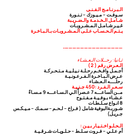
الـبـرنـامـج الـفـنـى
سـوفـت – مـيـوزك – تـنـورة
شـامـل الـخـدمـة والـضـريـبة
غـيـر شـامـل الـمـشـروبـات
يـتـم الـحـسـاب عـلـى الـمـشـروبـات بـالـبـاخـرة
———————————————-
ثـانيا: رحــلات الـعـشـاء
الـعـرض رقم ( 2 )
أجـمـل وافـخـم رحـلـة نـيـلـيـة مـتـحـركـة
عـرض الـبـاخـرة الـفـرعـونـيـة
رحلــــه الـعـشـاء
سـعـر الـفـرد :450 جـنـيـة
مــن الساعـــه 7 عـصراً الـي الـسـاعـــه 9 مـسـاءً
عـشـاء بـوفـيـة مـفـتـوح
8 انـواع سـلـطـات
شـوربـة
البوفية شامل ( فـراخ – لـحـم – سـمـك – مـيـكـس
جـريـل)
الـحـلـو اخـتـيـار بـيـن :
أم عـلـي – فـروت سـلـط – حـلـويـات شـرقـيـة