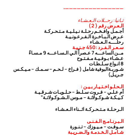
———————————————-
ثـانيا: رحــلات الـعـشـاء
الـعـرض رقم ( 2 )
أجـمـل وافـخـم رحـلـة نـيـلـيـة مـتـحـركـة
عـرض الـبـاخـرة الـفـرعـونـيـة
رحلــــه الـعـشـاء
سـعـر الـفـرد :450 جـنـيـة
مــن الساعـــه 7 عـصراً الـي الـسـاعـــه 9 مـسـاءً
عـشـاء بـوفـيـة مـفـتـوح
8 انـواع سـلـطـات
شـوربـة
البوفية شامل ( فـراخ – لـحـم – سـمـك – مـيـكـس
جـريـل)
الـحـلـو اخـتـيـار بـيـن :
أم عـلـي – فـروت سـلـط – حـلـويـات شـرقـيـة
كـيـكـة شـوكـولاتـة – مـوس الـشـوكـولاتـة”
الـرحـلـة مـتـحـركـة اثــناء الـعـشـاء
الـبـرنـامـج الـفـنـى
سـوفـت – مـيـوزك – تـنـورة
شـامـل الـخـدمـة والـضـريـبة