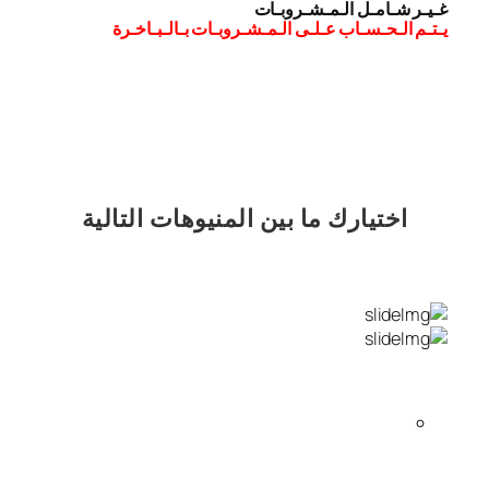
غـيـر شـامـل الـمـشـروبـات
يـتـم الـحـسـاب عـلـى الـمـشـروبـات بـالـبـاخـرة
اختيارك
ما بين المنيوهات التالية