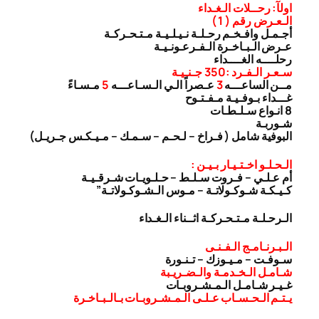
اولآ: رحــلات الـغـداء
الـعـرض رقم ( 1 )
أجـمـل وافـخـم رحـلـة نـيـلـيـة مـتـحـركـة
عـرض الـبـاخـرة الـفـرعـونـيـة
رحلــــه الغــــداء
سـعـر الـفـرد :350 جـنـيـة
مــن الساعـــه
3
عـصراً الـي الـسـاعـــه
5
مـسـاءً
غـــداء بـوفـيـة مـفـتـوح
8 انـواع سـلـطـات
شـوربـة
البوفية شامل ( فـراخ – لـحـم – سـمـك – مـيـكـس جـريـل)
الـحـلـو اخـتـيـار بـيـن :
أم عـلـي – فـروت سـلـط – حـلـويـات شـرقـيـة
كـيـكـة شـوكـولاتـة – مـوس الـشـوكـولاتـة”
الـرحـلـة مـتـحـركـة اثــناء الـغـداء
الـبـرنـامـج الـفـنـى
سـوفـت – مـيـوزك – تـنـورة
شـامـل الـخـدمـة والـضـريـبة
غـيـر شـامـل الـمـشـروبـات
يـتـم الـحـسـاب عـلـى الـمـشـروبـات بـالـبـاخـرة