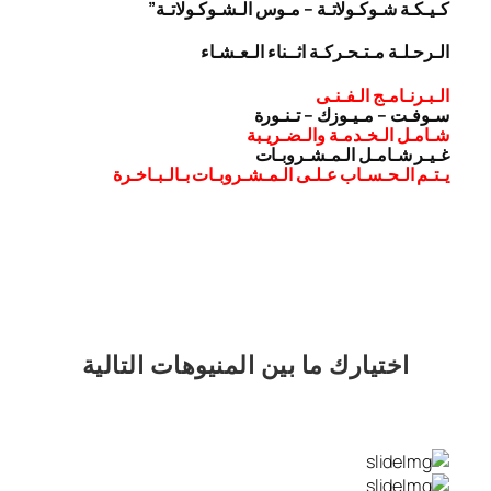
كـيـكـة شـوكـولاتـة – مـوس الـشـوكـولاتـة”
الـرحـلـة مـتـحـركـة اثــناء الـعـشـاء
الـبـرنـامـج الـفـنـى
سـوفـت – مـيـوزك – تـنـورة
شـامـل الـخـدمـة والـضـريـبة
غـيـر شـامـل الـمـشـروبـات
يـتـم الـحـسـاب عـلـى الـمـشـروبـات بـالـبـاخـرة
اختيارك
ما بين المنيوهات التالية