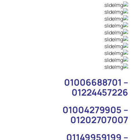
01006688701 –
01224457226
01004279905 –
01202707007
01149959199 –