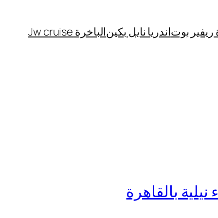
 ريفير بوت
اندريا نايل بكين
الباخرة Jw cruise
نيلية بالقاهرة