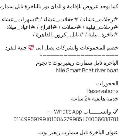
كما يوجد عروض للإقامة و الداى يوز بالباخرة نايل سمار
#رحلات_عشاء / #حفلات_عشاء / #سهرات_عشاء
#رحلات_نيلية / #حفلات / #افراح / #اعياد_ميلاد
#باخرة_نيلية / #نايل_كروز_القاهرة /
خصم للمجموعات والشركات يصل الى
جنية للفرد
——————————————————-
الباخرة نايل سمارت ريفير بوت 5 نجوم
Nile Smart Boat river boat
الحجوزات
Reservations
خدمة هاتفية 24 ساعة
واتســـــــاب What’s App : –
01006688701 | 01004279905| 01149959199
عنوان الباخرة نايل سمارت ريفير بوت