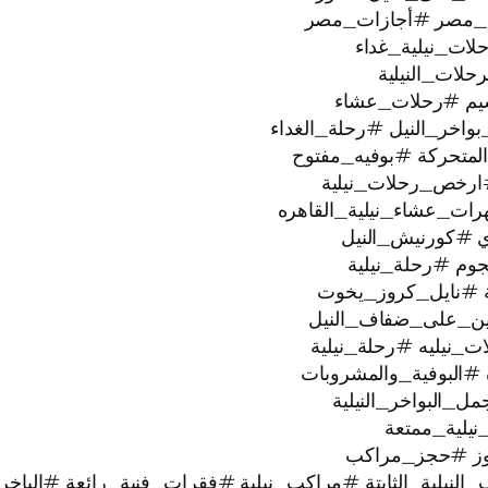
_مصر #أجازات_مصر
ات_نيلية_غداء
لات_النيلية
يم #رحلات_عشاء
خر_النيل #رحلة_الغداء
لمتحركة #بوفيه_مفتوح
ارخص_رحلات_نيلية
رات_عشاء_نيلية_القاهره
ي #كورنيش_النيل
ية #نايل_كروز_يخوت
عتين_على_ضفاف_النيل
#البوفية_والمشروبات
البواخر_النيلية
وز #حجز_مراكب
النيلية_الثابتة #مراكب_نيلية #فقرات_فنية_رائعة #الباخر