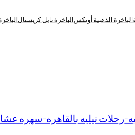
الباخرة الذهبية أونكس
الباخرة نايل كريستال
الباخرة
ه-رحلات نيليه بالقاهره-سهره عشاء 