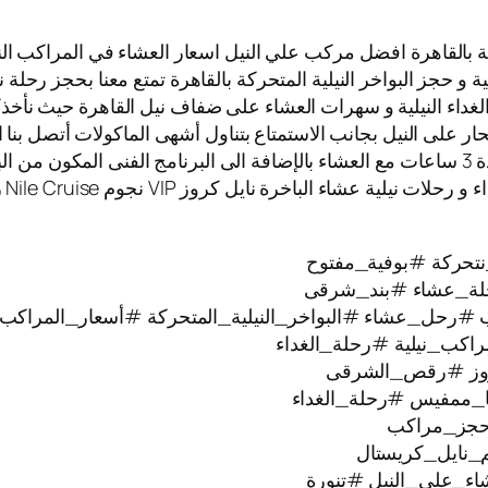
 بالقاهرة افضل مركب علي النيل اسعار العشاء في المراكب النيلي
ية و حجز البواخر النيلية المتحركة بالقاهرة تمتع معنا بحجز رحلة 
الغداء النيلية و سهرات العشاء على ضفاف نيل القاهرة حيث نأخذك
بحار على النيل بجانب الاستمتاع بتناول أشهى الماكولات أتصل بنا 
المراكب النيلية العائمة حيث الابحار على نيل القاهرة لمدة 3 ساعات مع العشاء بالإضافة الى ا
تتم
تحركة #بوفية_مفتوح
ة_عشاء #بند_شرقى
#رحل_عشاء #البواخر_النيلية_المتحركة #أسعار_المراكب_ا
راكب_نيلية #رحلة_الغداء
كروز #رقص_الشرقى
ا_ممفيس #رحلة_الغداء
#حجز_مراكب
_نايل_كريستال
ء_على_النيل #تنورة