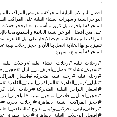
.
افضل المراكب النيلية المتحركة و عروض المراكب النيلية
البواخر النيلية و سهرات العشاء النيلية على المراكب النيل
المتحركة الباخرة نايل كروز و أستمتع معنا بحجز حفلات 
على متن أفضل البواخر النيلية العائمة و أستمتع معنا بالإ
المتحركة أستمتع بـ سهرة…
#رحلات_نيلية #رحلات_عشاء_نيلية #رحلات_نيلية_ن
#سهرة_عشاء #افضل_باخرة_فى_النيل #حجز_رحل
#رحلة_نيلية #رحلة_نيلية_متحركة #اسعار_المراكب 
#نايل_كروز_القاهرة #المراكب_النيلية_بالقاهرة #م
#اسعار_البواخر_النيلية_المتحركة #رحلات_نايل_
#حجز_اجمل_رحلات_البواخر_النيلية #الباخرة_اندري
#حجز_المراكب_النيلية_بالقاهرة #رحلات_بحريه 
#رحلة_نيلية_متحركة_بوفية_مفتوح #المطعم_العائم
#افضل_الرحلات_النيلية_بالقاهرة #حجز_سهرة_عشا