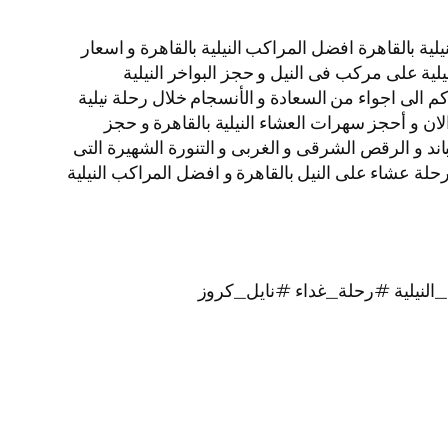
ة بالقاهرة افضل المراكب النيلية بالقاهرة و اسعار
نيلية على مركب فى النيل و حجز البواخر النيلية
م الى اجواء من السعادة و الأنسجام خلال رحلة نيلية
الان و أحجز سهرات العشاء النيلية بالقاهرة و حجز
لبرنامج الفنى المكون من الباند و الرقص الشرقى و الغربى و التنورة الشهيرة التى
يز بألوانها الخلابة اتصل بنا الأن و احجز رحلات نيلية غداء و رحلات نيلية عشاء الباخرة نايل كروز VIP نجوم Nile Cruise رحلة عشاء على النيل بالقاهرة و افضل المراكب النيلية
لنيلية #رحلة_غداء #نايل_كروز