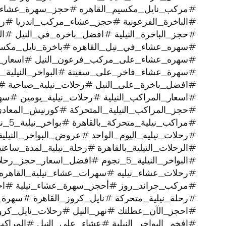
#مركب_نايل_مكسيم_القاهره #حجز_سهرة_عشاء
#الباخرة_الفرعونية #حجز_عشاء_مركب_اندريا #رحل
#حجز_الباخرة_النيلية #افضل_باخره_في_النيل #الرح
#سهره_عشاء_في_نيل_القاهره‏ #باخرة_نايل_مكس
#سهره_عشاء_على_مركب_فرعون_النيل #اسعار_بوا
#سهرة_عشاء_فاخر_على_سفينة #البواخر_النيلية_ا
#افضل_باخرة_على_النيل #رحلات_نيلية_صباحية #
#اسعار_المراكب_النيلية #رحلات_نيلية_يومين #سه
#حجز_المراكب_النيلية_المتحركة #كورنيش_المعاد
#مراكب_نيلية_متحركة_بالقاهرة #بواخر_نيلية_5_نجوم #رحلة_نيلية
#رحلات_نيليه_اليوم_الواحد #عروض_البواخر_النيل
#الرحلات_النيلية_بالقاهرة #رحلة_نيلية_لمدة_سا
#البواخر_النيلية_5_نجوم #افضل_اسعار_حجز_رحلات_نيليه #رحلة_نيلية
#رحلات_عشاء_نيليه #سهرات_عشاء_نيلية_القاهره 
#مركب_جراند_روز #أحجز_سهرة_عشاء_نيلية #اجمل_
#رحلة_نيلية_متحركة ‫#نايل_كروز_القاهرة #سهرة_نيلية_ممتعة
#احجز_الآن_عطلتك #نهر_النيل #رحلات_نايل_كر
#افخم_البواخر_النيلية #عشاء_على_النيل #المراكب_