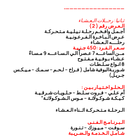
———————————————-
ثـانيا: رحــلات الـعـشـاء
الـعـرض رقم ( 2 )
أجـمـل وافـخـم رحـلـة نـيـلـيـة مـتـحـركـة
عـرض الـبـاخـرة الـفـرعـونـيـة
رحلــــه الـعـشـاء
سـعـر الـفـرد :450 جـنـيـة
مــن الساعـــه 7 عـصراً الـي الـسـاعـــه 9 مـسـاءً
عـشـاء بـوفـيـة مـفـتـوح
8 انـواع سـلـطـات
شـوربـة
البوفية شامل ( فـراخ – لـحـم – سـمـك – مـيـكـس
جـريـل)
الـحـلـو اخـتـيـار بـيـن :
أم عـلـي – فـروت سـلـط – حـلـويـات شـرقـيـة
كـيـكـة شـوكـولاتـة – مـوس الـشـوكـولاتـة”
الـرحـلـة مـتـحـركـة اثــناء الـعـشـاء
الـبـرنـامـج الـفـنـى
سـوفـت – مـيـوزك – تـنـورة
شـامـل الـخـدمـة والـضـريـبة