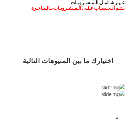
غـيـر شـامـل الـمـشـروبـات
يـتـم الـحـسـاب عـلـى الـمـشـروبـات بـالـبـاخـرة
اختيارك
ما بين المنيوهات التالية