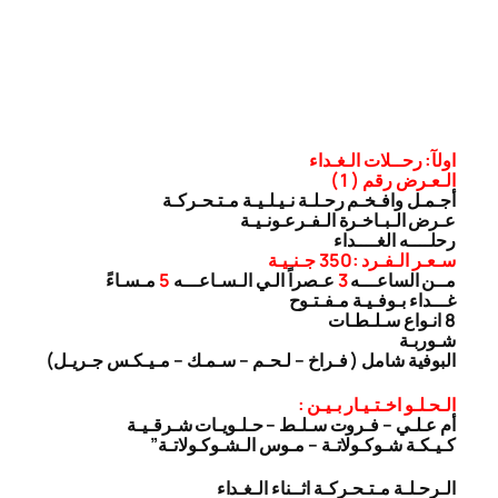
اولآ: رحــلات الـغـداء
الـعـرض رقم ( 1 )
أجـمـل وافـخـم رحـلـة نـيـلـيـة مـتـحـركـة
عـرض الـبـاخـرة الـفـرعـونـيـة
رحلــــه الغــــداء
سـعـر الـفـرد :350 جـنـيـة
مــن الساعـــه
3
عـصراً الـي الـسـاعـــه
5
مـسـاءً
غـــداء بـوفـيـة مـفـتـوح
8 انـواع سـلـطـات
شـوربـة
البوفية شامل ( فـراخ – لـحـم – سـمـك – مـيـكـس جـريـل)
الـحـلـو اخـتـيـار بـيـن :
أم عـلـي – فـروت سـلـط – حـلـويـات شـرقـيـة
كـيـكـة شـوكـولاتـة – مـوس الـشـوكـولاتـة”
الـرحـلـة مـتـحـركـة اثــناء الـغـداء