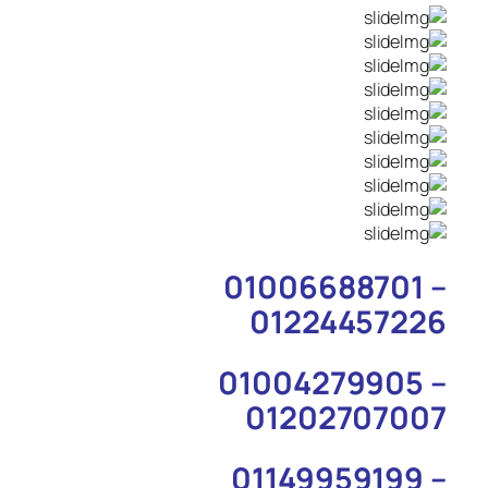
01006688701 –
01224457226
01004279905 –
01202707007
01149959199 –