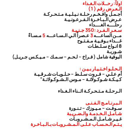
اولآ: رحــلات الـغـداء
الـعـرض رقم ( 1 )
أجـمـل وافـخـم رحـلـة نـيـلـيـة مـتـحـركـة
عـرض الـبـاخـرة الـفـرعـونـيـة
رحلــــه الغــــداء
سـعـر الـفـرد :350 جـنـيـة
مــن الساعـــه
3
عـصراً الـي الـسـاعـــه
5
مـسـاءً
غـــداء بـوفـيـة مـفـتـوح
8 انـواع سـلـطـات
شـوربـة
البوفية شامل ( فـراخ – لـحـم – سـمـك – مـيـكـس جـريـل)
الـحـلـو اخـتـيـار بـيـن :
أم عـلـي – فـروت سـلـط – حـلـويـات شـرقـيـة
كـيـكـة شـوكـولاتـة – مـوس الـشـوكـولاتـة”
الـرحـلـة مـتـحـركـة اثــناء الـغـداء
الـبـرنـامـج الـفـنـى
سـوفـت – مـيـوزك – تـنـورة
شـامـل الـخـدمـة والـضـريـبة
غـيـر شـامـل الـمـشـروبـات
يـتـم الـحـسـاب عـلـى الـمـشـروبـات بـالـبـاخـرة