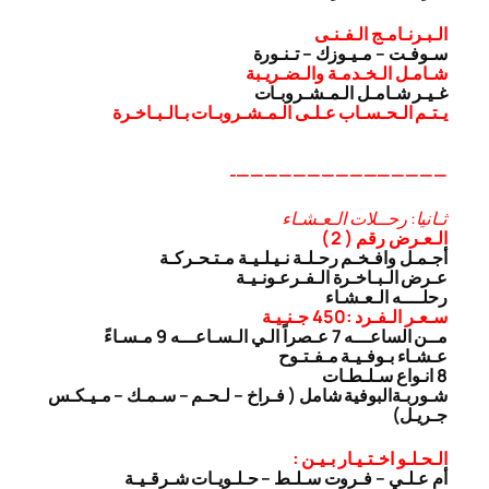
الـبـرنـامـج الـفـنـى
سـوفـت – مـيـوزك – تـنـورة
شـامـل الـخـدمـة والـضـريـبة
غـيـر شـامـل الـمـشـروبـات
يـتـم الـحـسـاب عـلـى الـمـشـروبـات بـالـبـاخـرة
———————————————-
ثـانيا: رحــلات الـعـشـاء
الـعـرض رقم ( 2 )
أجـمـل وافـخـم رحـلـة نـيـلـيـة مـتـحـركـة
عـرض الـبـاخـرة الـفـرعـونـيـة
رحلــــه الـعـشـاء
سـعـر الـفـرد :450 جـنـيـة
مــن الساعـــه 7 عـصراً الـي الـسـاعـــه 9 مـسـاءً
عـشـاء بـوفـيـة مـفـتـوح
8 انـواع سـلـطـات
شـوربـة
البوفية شامل ( فـراخ – لـحـم – سـمـك – مـيـكـس
جـريـل)
الـحـلـو اخـتـيـار بـيـن :
أم عـلـي – فـروت سـلـط – حـلـويـات شـرقـيـة