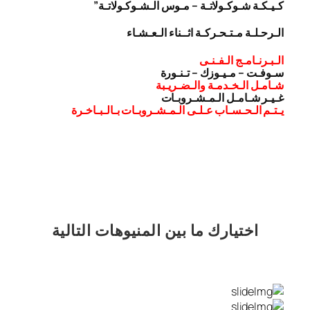
كـيـكـة شـوكـولاتـة – مـوس الـشـوكـولاتـة”
الـرحـلـة مـتـحـركـة اثــناء الـعـشـاء
الـبـرنـامـج الـفـنـى
سـوفـت – مـيـوزك – تـنـورة
شـامـل الـخـدمـة والـضـريـبة
غـيـر شـامـل الـمـشـروبـات
يـتـم الـحـسـاب عـلـى الـمـشـروبـات بـالـبـاخـرة
اختيارك
ما بين المنيوهات التالية