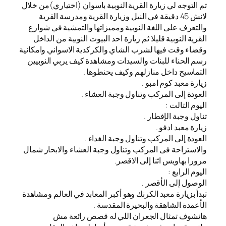
تم التوجه لي زيارة القرية النوبية باسوان (اختياري)من خلال
لانش 45 دقيقة في النيل وزيارة القرية ومدرسة القرية
والتعرف على اللغة النوبية ومميزاتها والتمشية في شوارع
القرية النوبية قليلا ثم زيارة احد البيوت النوبية من الداخل
وقضاء وقت فيها لشرب الشاي والكركدية الاسواني وامكانية
رسم الحناء للبنات والسيدات ومشاهدة كيف يربي النوبيين
التماسيح داخل منازلهم وكيف يحنطوها .
زيارة معبد كوم امبو .
العودة إلى المركب وتناول وجبة العشاء .
اليوم التالت :
تناول وجبة الإفطار .
زيارة معبد ادفو .
العودة إلى المركب وتناول وجبة الغداء .
والاستراحة فى المركب وتناول وجبة العشاء والابحار شمال
مرورا بهاويس اثنا إلى الاقصر.
اليوم الرابع :
الوصول إلى الأقصر .
تبدأ بزيارة معبد الكرنك وهو أكبر المعابد في العالم ومشاهدة
الأعمدة الشاهقة والبحيرة المقدسة .
هانشوف تمثال الجعران اللي له قصص رائعة مش