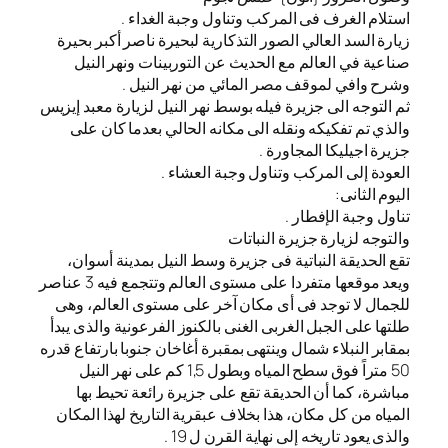
استلام الغرف فى المركب وتناول وجبة الغداء .
زيارة السد العالي الصور التذكارية لبحيرة ناصر أكبر بحيرة
صناعية في العالم مع الحديث عن التوربينات ونهر النيل
وشرح وافي لموقف مصر المائي من نهر النيل .
ثم التوجه الى جزيرة فيله بوسط نهر النيل لزيارة معبد إيزيس
والذي تم تفكيكه ونقله الى مكانه الحالي بعدما كان على
جزيرة اجيليكا المجاورة .
العودة إلى المركب وتناول وجبة العشاء .
اليوم الثانى:
تناول وجبة الإفطار .
والتوجه لزيارة جزيرة النباتات
تقع الحديقة النباتية فى جزيرة وسط النيل بمدينة أسوان،
ويعد موقعها متفردا على مستوى العالم وتتجمع فيه 3 عناصر
للجمال لا توجد فى أى مكان آخر على مستوى العالم، وهى
طلتها على الجبل الغربى الغنى بالكنوز الفرعونية والذى يبدأ
بمقابر النبلاء شمال وينتهى بمقبرة أغاخان جنوبا بارتفاع قدره
50 متراً فوق سطح المياه وبطول 1,5 كم على نهر النيل
مباشرة، كما أن الحديقة تقع على جزيرة رائعة تحيط بها
المياه من كل مكان، هذا بخلاف عبقرية التاريخ لهذا المكان
والذى يعود تاريخه إلى نهاية القرن ل 19 .