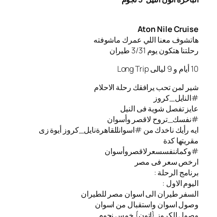
Aton Nile Cruise
هاتشوف معنا اللي عمرك ماشوفته
رحلتنا هتكون يوم 3/31 طيران
10 أيام و 9 ليالى Long Trip
شير لمن تحب يرافقك رحلة الاحلام
#النايل_كروز
عايز تفصل شوية فى النيل
#نفسك_تروح لاقصر وأسوان
ايه رأيك ناخدك من #اسوانللقاهرةنايل_كروز أيوة زى
مقريتها كدة
#وكماننفسسعرلاقصروأسوان
ارخص سعر فى مصر
برنامج الرحلة :
اليوم الاول :
السفر طيران الى اسوان مصر للطيران
️وصول اسوان واستقبال من اسوان
️وصول الكروز {اتون} خمس نجوم