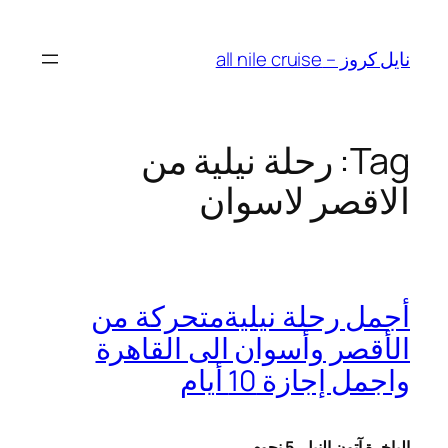
Skip
to
نايل كروز – all nile cruise
content
Tag:
رحلة نيلية من
الاقصر لاسوان
أجمل رحلة نيليةمتحركة من
الأقصر وأسوان الى القاهرة
واجمل إجازة 10 أيام
الباخرة آتون النيل
5 نجوم