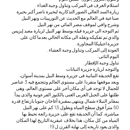
استلام الغرف فى المركب وتناول وجبة الغداء .
زيارة السد العالي الصور التذكارية لبحيرة ناصر أكبر بحيرة
صناعية في العالم مع الحديث عن التوربينات ونهر النيل
وشرح وافي لموقف مصر المائي من نهر النيل .
ثم التوجه الى جزيرة فيله بوسط نهر النيل لزيارة معبد إيزيس
والذي تم تفكيكه ونقله الى مكانه الحالي بعدما كان على
جزيرة اجيليكا المجاورة .
العودة إلى المركب وتناول وجبة العشاء .
اليوم الثانى:
تناول وجبة الإفطار .
والتوجه لزيارة جزيرة النباتات
تقع الحديقة النباتية فى جزيرة وسط النيل بمدينة أسوان،
ويعد موقعها متفردا على مستوى العالم وتتجمع فيه 3 عناصر
للجمال لا توجد فى أى مكان آخر على مستوى العالم، وهى
طلتها على الجبل الغربى الغنى بالكنوز الفرعونية والذى يبدأ
بمقابر النبلاء شمال وينتهى بمقبرة أغاخان جنوبا بارتفاع قدره
50 متراً فوق سطح المياه وبطول 1,5 كم على نهر النيل
مباشرة، كما أن الحديقة تقع على جزيرة رائعة تحيط بها
المياه من كل مكان، هذا بخلاف عبقرية التاريخ لهذا المكان
والذى يعود تاريخه إلى نهاية القرن ل 19 .