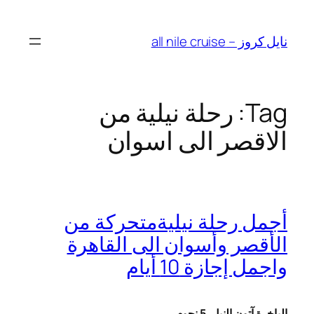
Skip
to
نايل كروز – all nile cruise
content
Tag:
رحلة نيلية من
الاقصر الى اسوان
أجمل رحلة نيليةمتحركة من
الأقصر وأسوان الى القاهرة
واجمل إجازة 10 أيام
الباخرة آتون النيل
5 نجوم