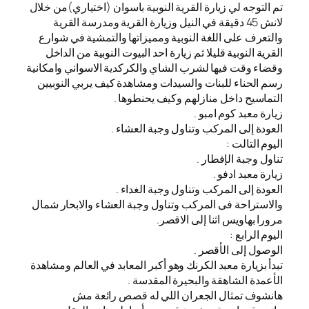
تم التوجه لي زيارة القرية النوبية باسوان (اختياري)من خلال
لانش 45 دقيقة في النيل وزيارة القرية ومدرسة القرية
والتعرف على اللغة النوبية ومميزاتها والتمشية في شوارع
القرية النوبية قليلا ثم زيارة احد البيوت النوبية من الداخل
وقضاء وقت فيها لشرب الشاي والكركدية الاسواني وامكانية
رسم الحناء للبنات والسيدات ومشاهدة كيف يربي النوبيين
التماسيح داخل منازلهم وكيف يحنطوها .
زيارة معبد كوم امبو .
العودة إلى المركب وتناول وجبة العشاء .
اليوم التالت :
تناول وجبة الإفطار .
زيارة معبد ادفو .
العودة إلى المركب وتناول وجبة الغداء .
والاستراحة فى المركب وتناول وجبة العشاء والابحار شمال
مرورا بهاويس اثنا إلى الاقصر.
اليوم الرابع :
الوصول إلى الأقصر .
تبدأ بزيارة معبد الكرنك وهو أكبر المعابد في العالم ومشاهدة
الأعمدة الشاهقة والبحيرة المقدسة .
هانشوف تمثال الجعران اللي له قصص رائعة مش