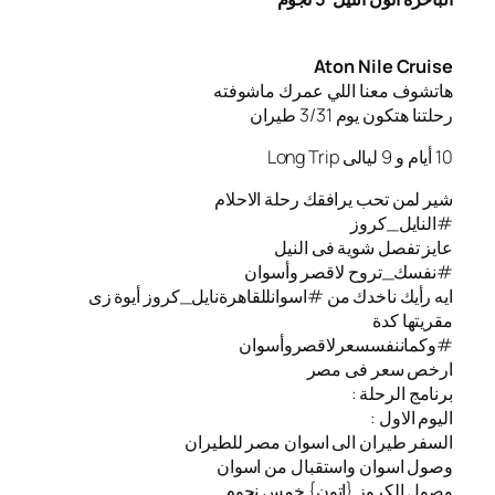
Aton Nile Cruise
هاتشوف معنا اللي عمرك ماشوفته
رحلتنا هتكون يوم 3/31 طيران
10 أيام و 9 ليالى Long Trip
شير لمن تحب يرافقك رحلة الاحلام
#النايل_كروز
عايز تفصل شوية فى النيل
#نفسك_تروح لاقصر وأسوان
ايه رأيك ناخدك من #اسوانللقاهرةنايل_كروز أيوة زى
مقريتها كدة
#وكماننفسسعرلاقصروأسوان
ارخص سعر فى مصر
برنامج الرحلة :
اليوم الاول :
السفر طيران الى اسوان مصر للطيران
️وصول اسوان واستقبال من اسوان
️وصول الكروز {اتون} خمس نجوم