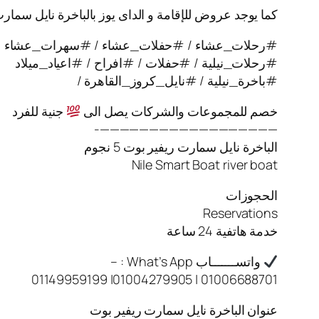
كما يوجد عروض للإقامة و الداى يوز بالباخرة نايل سمار
#رحلات_عشاء / #حفلات_عشاء / #سهرات_عشاء
#رحلات_نيلية / #حفلات / #افراح / #اعياد_ميلاد
#باخرة_نيلية / #نايل_كروز_القاهرة /
خصم للمجموعات والشركات يصل الى
جنية للفرد
——————————————————-
الباخرة نايل سمارت ريفير بوت 5 نجوم
Nile Smart Boat river boat
الحجوزات
Reservations
خدمة هاتفية 24 ساعة
واتســـــــاب What’s App : –
01006688701 | 01004279905| 01149959199
عنوان الباخرة نايل سمارت ريفير بوت