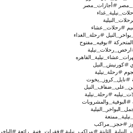
_مصر #أجازات_مصر
ات_نيلية_غداء
لات_النيلية
يم #رحلات_عشاء
خر_النيل #رحلة_الغداء
لمتحركة #بوفيه_مفتوح
ارخص_رحلات_نيلية
رات_عشاء_نيلية_القاهره
ي #كورنيش_النيل
ية #نايل_كروز_يخوت
عتين_على_ضفاف_النيل
#البوفية_والمشروبات
البواخر_النيلية
وز #حجز_مراكب
النيلية_الثابتة #مراكب_نيلية #فقرات_فنية_رائعة #الباخر