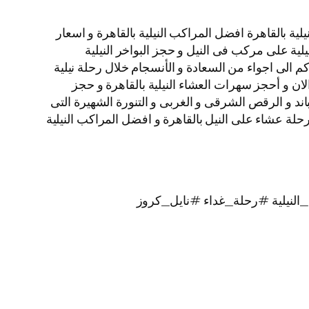
ة بالقاهرة افضل المراكب النيلية بالقاهرة و اسعار
نيلية على مركب فى النيل و حجز البواخر النيلية
م الى اجواء من السعادة و الأنسجام خلال رحلة نيلية
الان و أحجز سهرات العشاء النيلية بالقاهرة و حجز
لبرنامج الفنى المكون من الباند و الرقص الشرقى و الغربى و التنورة الشهيرة التى
يز بألوانها الخلابة اتصل بنا الأن و احجز رحلات نيلية غداء و رحلات نيلية عشاء الباخرة نايل كروز VIP نجوم Nile Cruise رحلة عشاء على النيل بالقاهرة و افضل المراكب النيلية
لنيلية #رحلة_غداء #نايل_كروز