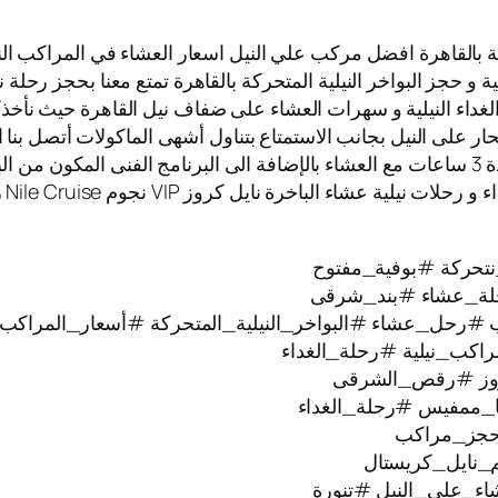
 بالقاهرة افضل مركب علي النيل اسعار العشاء في المراكب النيلي
ية و حجز البواخر النيلية المتحركة بالقاهرة تمتع معنا بحجز رحلة 
الغداء النيلية و سهرات العشاء على ضفاف نيل القاهرة حيث نأخذك
بحار على النيل بجانب الاستمتاع بتناول أشهى الماكولات أتصل بنا 
المراكب النيلية العائمة حيث الابحار على نيل القاهرة لمدة 3 ساعات مع العشاء بالإضافة الى ا
تتم
تحركة #بوفية_مفتوح
ة_عشاء #بند_شرقى
#رحل_عشاء #البواخر_النيلية_المتحركة #أسعار_المراكب_ا
راكب_نيلية #رحلة_الغداء
كروز #رقص_الشرقى
ا_ممفيس #رحلة_الغداء
#حجز_مراكب
_نايل_كريستال
ء_على_النيل #تنورة