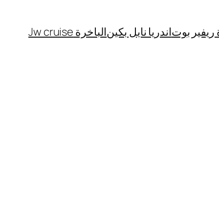
 ريفير بوت
اندريا نايل بكين
الباخرة Jw cruise