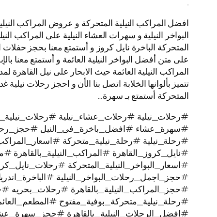
.
افضل المراكب النيلية المتحركة و عروض المراكب النيلية
البواخر النيلية و سهرات العشاء النيلية على المراكب النيل
المتحركة الباخرة نايل كروز و أستمتع معنا بحجز حفلات 
على متن أفضل البواخر النيلية العائمة و أستمتع معنا بالإ
المتحركة أستمتع بـ سهرة…
#رحلات_نيلية #رحلات_عشاء_نيلية #رحلات_نيلية_ن
#سهرة_عشاء #افضل_باخرة_فى_النيل #حجز_رحل
#رحلة_نيلية #رحلة_نيلية_متحركة #اسعار_المراكب 
#نايل_كروز_القاهرة #المراكب_النيلية_بالقاهرة #م
#اسعار_البواخر_النيلية_المتحركة #رحلات_نايل_
#حجز_اجمل_رحلات_البواخر_النيلية #الباخرة_اندري
#حجز_المراكب_النيلية_بالقاهرة #رحلات_بحريه 
#رحلة_نيلية_متحركة_بوفية_مفتوح #المطعم_العائم
#افضل_الرحلات_النيلية_بالقاهرة #حجز_سهرة_عشا