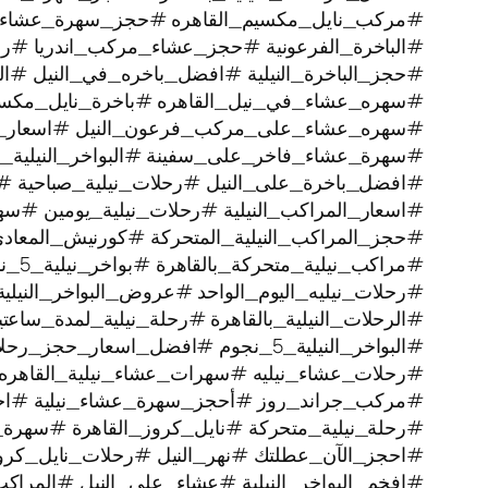
#مركب_نايل_مكسيم_القاهره #حجز_سهرة_عشاء
#الباخرة_الفرعونية #حجز_عشاء_مركب_اندريا #رحل
#حجز_الباخرة_النيلية #افضل_باخره_في_النيل #الرح
#سهره_عشاء_في_نيل_القاهره‏ #باخرة_نايل_مكس
#سهره_عشاء_على_مركب_فرعون_النيل #اسعار_بوا
#سهرة_عشاء_فاخر_على_سفينة #البواخر_النيلية_ا
#افضل_باخرة_على_النيل #رحلات_نيلية_صباحية #
#اسعار_المراكب_النيلية #رحلات_نيلية_يومين #سه
#حجز_المراكب_النيلية_المتحركة #كورنيش_المعاد
#مراكب_نيلية_متحركة_بالقاهرة #بواخر_نيلية_5_نجوم #رحلة_نيلية
#رحلات_نيليه_اليوم_الواحد #عروض_البواخر_النيل
#الرحلات_النيلية_بالقاهرة #رحلة_نيلية_لمدة_سا
#البواخر_النيلية_5_نجوم #افضل_اسعار_حجز_رحلات_نيليه #رحلة_نيلية
#رحلات_عشاء_نيليه #سهرات_عشاء_نيلية_القاهره 
#مركب_جراند_روز #أحجز_سهرة_عشاء_نيلية #اجمل_
#رحلة_نيلية_متحركة ‫#نايل_كروز_القاهرة #سهرة_نيلية_ممتعة
#احجز_الآن_عطلتك #نهر_النيل #رحلات_نايل_كر
#افخم_البواخر_النيلية #عشاء_على_النيل #المراكب_