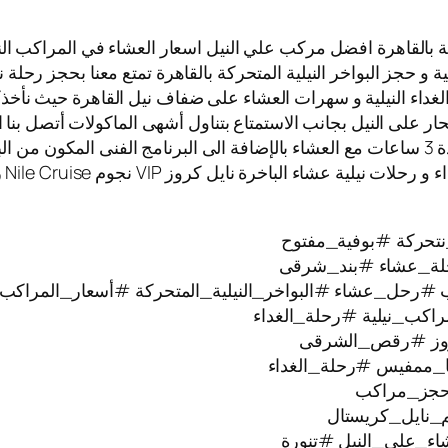
 بالقاهرة افضل مركب علي النيل اسعار العشاء في المراكب النيلي
ية و حجز البواخر النيلية المتحركة بالقاهرة تمتع معنا بحجز رحلة 
الغداء النيلية و سهرات العشاء على ضفاف نيل القاهرة حيث نأخذك
بحار على النيل بجانب الاستمتاع بتناول أشهى الماكولات أتصل بنا 
المراكب النيلية العائمة حيث الابحار على نيل القاهرة لمدة 3 ساعات مع العشاء بالإضافة الى ا
تتم
تحركة #بوفية_مفتوح
ة_عشاء #بند_شرقى
#رحل_عشاء #البواخر_النيلية_المتحركة #أسعار_المراكب_ا
راكب_نيلية #رحلة_الغداء
كروز #رقص_الشرقى
ا_ممفيس #رحلة_الغداء
#حجز_مراكب
_نايل_كريستال
ء_على_النيل #تنورة