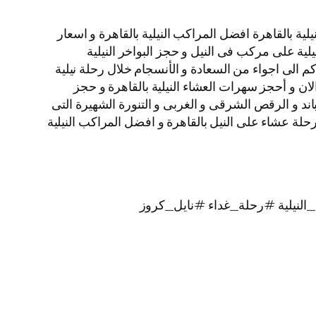
ة بالقاهرة افضل المراكب النيلية بالقاهرة و اسعار
نيلية على مركب فى النيل و حجز البواخر النيلية
م الى اجواء من السعادة و الأنسجام خلال رحلة نيلية
الان و أحجز سهرات العشاء النيلية بالقاهرة و حجز
لبرنامج الفنى المكون من الباند و الرقص الشرقى و الغربى و التنورة الشهيرة التى
يز بألوانها الخلابة اتصل بنا الأن و احجز رحلات نيلية غداء و رحلات نيلية عشاء الباخرة نايل كروز VIP نجوم Nile Cruise رحلة عشاء على النيل بالقاهرة و افضل المراكب النيلية
لنيلية #رحلة_غداء #نايل_كروز