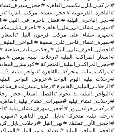
#مركب_نايل_مكسيم_القاهره #حجز_سهرة_عشاء
#الباخرة_الفرعونية #حجز_عشاء_مركب_اندريا #رحل
#حجز_الباخرة_النيلية #افضل_باخره_في_النيل #الرح
#سهره_عشاء_في_نيل_القاهره‏ #باخرة_نايل_مكس
#سهره_عشاء_على_مركب_فرعون_النيل #اسعار_بوا
#سهرة_عشاء_فاخر_على_سفينة #البواخر_النيلية_ا
#افضل_باخرة_على_النيل #رحلات_نيلية_صباحية #
#اسعار_المراكب_النيلية #رحلات_نيلية_يومين #سه
#حجز_المراكب_النيلية_المتحركة #كورنيش_المعاد
#مراكب_نيلية_متحركة_بالقاهرة #بواخر_نيلية_5_نجوم #رحلة_نيلية
#رحلات_نيليه_اليوم_الواحد #عروض_البواخر_النيل
#الرحلات_النيلية_بالقاهرة #رحلة_نيلية_لمدة_سا
#البواخر_النيلية_5_نجوم #افضل_اسعار_حجز_رحلات_نيليه #رحلة_نيلية
#رحلات_عشاء_نيليه #سهرات_عشاء_نيلية_القاهره 
#مركب_جراند_روز #أحجز_سهرة_عشاء_نيلية #اجمل_
#رحلة_نيلية_متحركة ‫#نايل_كروز_القاهرة #سهرة_نيلية_ممتعة
#احجز_الآن_عطلتك #نهر_النيل #رحلات_نايل_كر
#افخم_البواخر_النيلية #عشاء_على_النيل #المراكب_