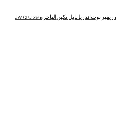
 ريفير بوت
اندريا نايل بكين
الباخرة Jw cruise