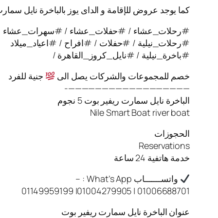
كما يوجد عروض للإقامة و الداى يوز بالباخرة نايل سمار
#رحلات_عشاء / #حفلات_عشاء / #سهرات_عشاء
#رحلات_نيلية / #حفلات / #افراح / #اعياد_ميلاد
#باخرة_نيلية / #نايل_كروز_القاهرة /
خصم للمجموعات والشركات يصل الى
جنية للفرد
——————————————————-
الباخرة نايل سمارت ريفير بوت 5 نجوم
Nile Smart Boat river boat
الحجوزات
Reservations
خدمة هاتفية 24 ساعة
واتســـــــاب What’s App : –
01006688701 | 01004279905| 01149959199
عنوان الباخرة نايل سمارت ريفير بوت