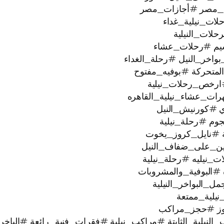
_مصر #أجازات_مصر
ات_نيلية_غداء
لات_النيلية
يم #رحلات_عشاء
خر_النيل #رحلة_الغداء
لمتحركة #بوفيه_مفتوح
ارخص_رحلات_نيلية
رات_عشاء_نيلية_القاهره
ي #كورنيش_النيل
ية #نايل_كروز_يخوت
عتين_على_ضفاف_النيل
#البوفية_والمشروبات
البواخر_النيلية
وز #حجز_مراكب
النيلية_الثابتة #مراكب_نيلية #فقرات_فنية_رائعة #الباخر