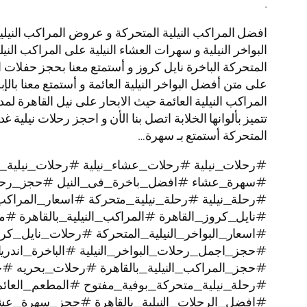
.
افضل المراكب النيلية المتحركة و عروض المراكب النيلية
البواخر النيلية و سهرات العشاء النيلية على المراكب النيل
المتحركة الباخرة نايل كروز و أستمتع معنا بحجز حفلات 
على متن أفضل البواخر النيلية العائمة و أستمتع معنا بالإ
المتحركة أستمتع بـ سهرة…
#رحلات_نيلية #رحلات_عشاء_نيلية #رحلات_نيلية_ن
#سهرة_عشاء #افضل_باخرة_فى_النيل #حجز_رحل
#رحلة_نيلية #رحلة_نيلية_متحركة #اسعار_المراكب 
#نايل_كروز_القاهرة #المراكب_النيلية_بالقاهرة #م
#اسعار_البواخر_النيلية_المتحركة #رحلات_نايل_
#حجز_اجمل_رحلات_البواخر_النيلية #الباخرة_اندري
#حجز_المراكب_النيلية_بالقاهرة #رحلات_بحريه 
#رحلة_نيلية_متحركة_بوفية_مفتوح #المطعم_العائم
#افضل_الرحلات_النيلية_بالقاهرة #حجز_سهرة_عشا