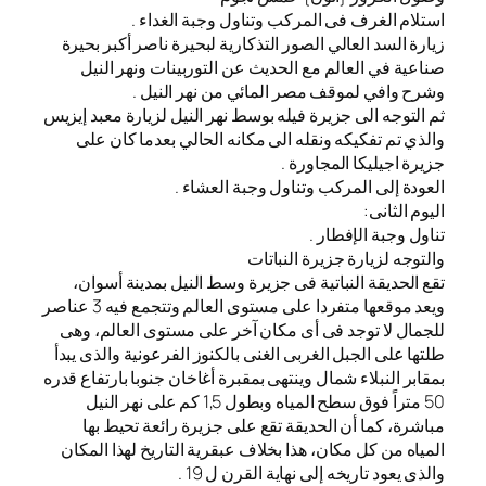
استلام الغرف فى المركب وتناول وجبة الغداء .
زيارة السد العالي الصور التذكارية لبحيرة ناصر أكبر بحيرة
صناعية في العالم مع الحديث عن التوربينات ونهر النيل
وشرح وافي لموقف مصر المائي من نهر النيل .
ثم التوجه الى جزيرة فيله بوسط نهر النيل لزيارة معبد إيزيس
والذي تم تفكيكه ونقله الى مكانه الحالي بعدما كان على
جزيرة اجيليكا المجاورة .
العودة إلى المركب وتناول وجبة العشاء .
اليوم الثانى:
تناول وجبة الإفطار .
والتوجه لزيارة جزيرة النباتات
تقع الحديقة النباتية فى جزيرة وسط النيل بمدينة أسوان،
ويعد موقعها متفردا على مستوى العالم وتتجمع فيه 3 عناصر
للجمال لا توجد فى أى مكان آخر على مستوى العالم، وهى
طلتها على الجبل الغربى الغنى بالكنوز الفرعونية والذى يبدأ
بمقابر النبلاء شمال وينتهى بمقبرة أغاخان جنوبا بارتفاع قدره
50 متراً فوق سطح المياه وبطول 1,5 كم على نهر النيل
مباشرة، كما أن الحديقة تقع على جزيرة رائعة تحيط بها
المياه من كل مكان، هذا بخلاف عبقرية التاريخ لهذا المكان
والذى يعود تاريخه إلى نهاية القرن ل 19 .