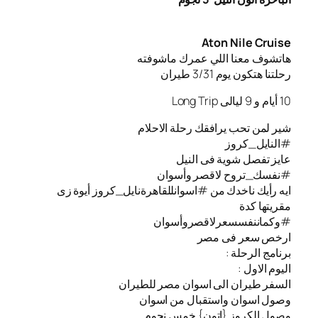
Aton Nile Cruise
هاتشوف معنا اللي عمرك ماشوفته
رحلتنا هتكون يوم 3/31 طيران
10 أيام و 9 ليالى Long Trip
شير لمن تحب يرافقك رحلة الاحلام
#النايل_كروز
عايز تفصل شوية فى النيل
#نفسك_تروح لاقصر وأسوان
ايه رأيك ناخدك من #اسوانللقاهرةنايل_كروز أيوة زى
مقريتها كدة
#وكماننفسسعرلاقصروأسوان
ارخص سعر فى مصر
برنامج الرحلة :
اليوم الاول :
السفر طيران الى اسوان مصر للطيران
️وصول اسوان واستقبال من اسوان
️وصول الكروز {اتون} خمس نجوم