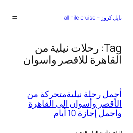
Skip
to
نايل كروز – all nile cruise
content
Tag:
رحلات نيلية من
القاهرة للاقصر واسوان
أجمل رحلة نيليةمتحركة من
الأقصر وأسوان الى القاهرة
واجمل إجازة 10 أيام
الباخرة آتون النيل
5 نجوم