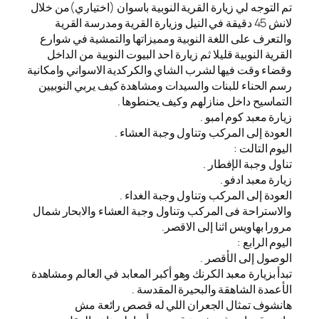
تم التوجه لي زيارة القرية النوبية باسوان (اختياري)من خلال
لانش 45 دقيقة في النيل وزيارة القرية ومدرسة القرية
والتعرف على اللغة النوبية ومميزاتها والتمشية في شوارع
القرية النوبية قليلا ثم زيارة احد البيوت النوبية من الداخل
وقضاء وقت فيها لشرب الشاي والكركدية الاسواني وامكانية
رسم الحناء للبنات والسيدات ومشاهدة كيف يربي النوبيين
التماسيح داخل منازلهم وكيف يحنطوها .
زيارة معبد كوم امبو .
العودة إلى المركب وتناول وجبة العشاء .
اليوم التالت :
تناول وجبة الإفطار .
زيارة معبد ادفو .
العودة إلى المركب وتناول وجبة الغداء .
والاستراحة فى المركب وتناول وجبة العشاء والابحار شمال
مرورا بهاويس اثنا إلى الاقصر.
اليوم الرابع :
الوصول إلى الأقصر .
تبدأ بزيارة معبد الكرنك وهو أكبر المعابد في العالم ومشاهدة
الأعمدة الشاهقة والبحيرة المقدسة .
هانشوف تمثال الجعران اللي له قصص رائعة مش