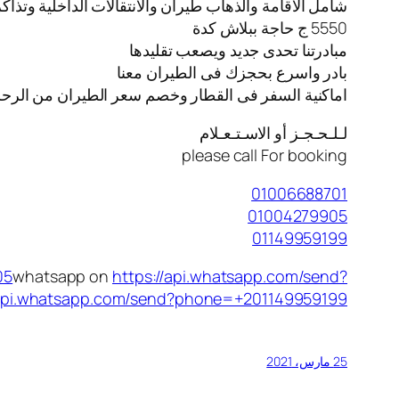
شامل الاقامة والذهاب طيران والانتقالات الداخلية وتذا
5550 ج حاجة ببلاش كدة
مبادرتنا تحدى جديد ويصعب تقليدها
بادر واسرع بحجزك فى الطيران معنا
️اماكنية السفر فى القطار وخصم سعر الطيران من الرحل
لـلـحـجـز أو الاسـتـعـلام
please call For booking
01006688701
01004279905
01149959199
05
whatsapp on
https://api.whatsapp.com/send?
/api.whatsapp.com/send?phone=+201149959199
25 مارس، 2021