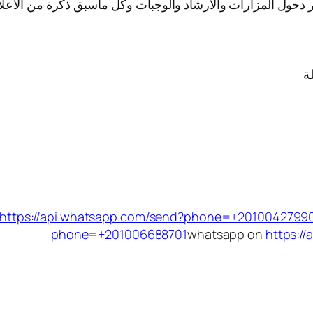
كر دخول المزارات والارشاد والوجبات وكل ماسبق ذكرة من الاعلا
ة
https://api.whatsapp.com/send?phone=+2010042799
phone=+201006688701
whatsapp on
https:/