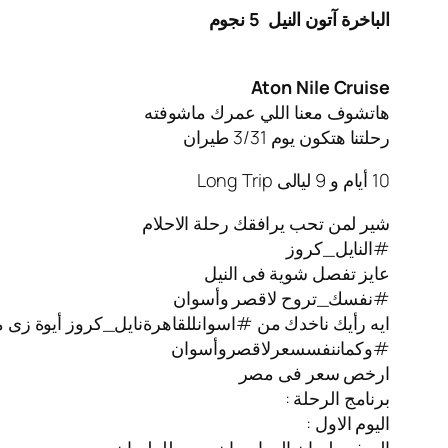
الباخرة آتون النيل
5 نجوم
Aton Nile Cruise
هاتشوف معنا اللي عمرك ماشوفته
رحلتنا هتكون يوم 3/31 طيران
10 أيام و 9 ليالى Long Trip
شير لمن تحب يرافقك رحلة الاحلام
#النايل_كروز
عايز تفصل شوية فى النيل
#نفسك_تروح لاقصر وأسوان
ايه رأيك ناخدك من #اسوانللقاهرةنايل_كروز أيوة زى م
#وكماننفسسعرلاقصروأسوان
ارخص سعر فى مصر
برنامج الرحلة :
اليوم الاول :