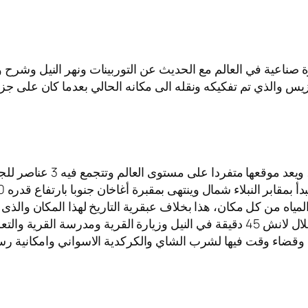
يرة صناعية في العالم مع الحديث عن التوربينات ونهر النيل وشرح
زيس والذي تم تفكيكه ونقله الى مكانه الحالي بعدما كان على جزير
تقع الحديقة النباتية فى جز
ياه من كل مكان، هذا بخلاف عبقرية التاريخ لهذا المكان والذى يعود 
تم التوجه لي زيارة القرية النوبية باسوان (اختياري)من خلال لانش 45 دقيقة في النيل 
لداخل وقضاء وقت فيها لشرب الشاي والكركدية الاسواني وامكانية ر