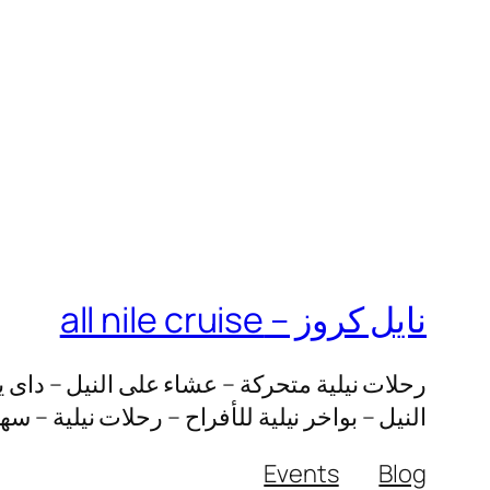
نايل كروز – all nile cruise
رحلات نيلية متحركة – عشاء على النيل – داى ي
النيل – بواخر نيلية للأفراح – رحلات نيلية – س
Events
Blog