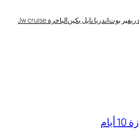
 ريفير بوت
اندريا نايل بكين
الباخرة Jw cruise
يام