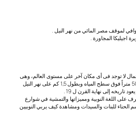
 وافي لموقف مصر المائي من نهر النيل .
ة اجيليكا المجاورة .
يرة وسط النيل بمدينة أسوان، ويعد موقعها متفردا على مستوى العالم وتتجمع فيه 3 عناصر للجمال لا توجد فى أى مكان آخر على مستوى العالم، وهى
طلتها على الجبل الغربى الغنى بالكنوز الفرعونية والذى يبدأ بمقابر النبلاء شمال وينتهى بمقبرة أغاخان جنوبا بارتفاع قدره 50 متراً فوق سطح المياه وبطول 1,5 كم على نهر النيل
تاريخه إلى نهاية القرن ل 19 .
وزيارة القرية ومدرسة القرية والتعرف على اللغة النوبية ومميزاتها والتمشية في شوارع
سم الحناء للبنات والسيدات ومشاهدة كيف يربي النوبيين