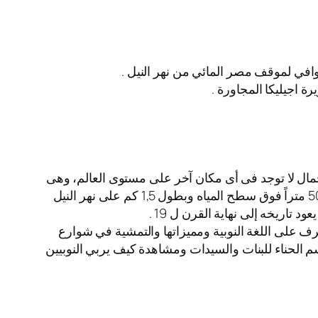
 وافي لموقف مصر المائي من نهر النيل .
ة اجيليكا المجاورة .
يرة وسط النيل بمدينة أسوان، ويعد موقعها متفردا على مستوى العالم وتتجمع فيه 3 عناصر للجمال لا توجد فى أى مكان آخر على مستوى العالم، وهى
طلتها على الجبل الغربى الغنى بالكنوز الفرعونية والذى يبدأ بمقابر النبلاء شمال وينتهى بمقبرة أغاخان جنوبا بارتفاع قدره 50 متراً فوق سطح المياه وبطول 1,5 كم على نهر النيل
تاريخه إلى نهاية القرن ل 19 .
وزيارة القرية ومدرسة القرية والتعرف على اللغة النوبية ومميزاتها والتمشية في شوارع
سم الحناء للبنات والسيدات ومشاهدة كيف يربي النوبيين