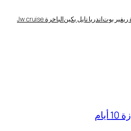
 ريفير بوت
اندريا نايل بكين
الباخرة Jw cruise
يام