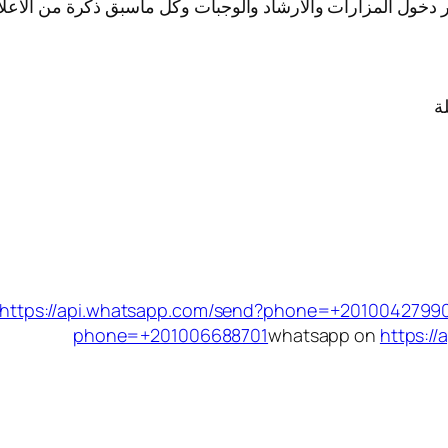
كر دخول المزارات والارشاد والوجبات وكل ماسبق ذكرة من الاعلا
ة
https://api.whatsapp.com/send?phone=+2010042799
phone=+201006688701
whatsapp on
https:/