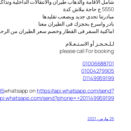
شامل الاقامة والذهاب طيران والانتقالات الداخلية وتذا
5550 ج حاجة ببلاش كدة
مبادرتنا تحدى جديد ويصعب تقليدها
بادر واسرع بحجزك فى الطيران معنا
️اماكنية السفر فى القطار وخصم سعر الطيران من الرحل
لـلـحـجـز أو الاسـتـعـلام
please call For booking
01006688701
01004279905
01149959199
05
whatsapp on
https://api.whatsapp.com/send?
/api.whatsapp.com/send?phone=+201149959199
25 مارس، 2021