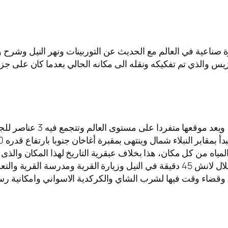
يرة صناعية في العالم مع الحديث عن التوربينات ونهر النيل وشرح
زيس والذي تم تفكيكه ونقله الى مكانه الحالي بعدما كان على جزير
تقع الحديقة النباتية فى جز
ياه من كل مكان، هذا بخلاف عبقرية التاريخ لهذا المكان والذى يعود 
تم التوجه لي زيارة القرية النوبية باسوان (اختياري)من خلال لانش 45 دقيقة في النيل 
لداخل وقضاء وقت فيها لشرب الشاي والكركدية الاسواني وامكانية ر