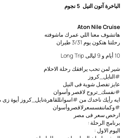
الباخرة آتون النيل
5 نجوم
Aton Nile Cruise
هاتشوف معنا اللي عمرك ماشوفته
رحلتنا هتكون يوم 3/31 طيران
10 أيام و 9 ليالى Long Trip
شير لمن تحب يرافقك رحلة الاحلام
#النايل_كروز
عايز تفصل شوية فى النيل
#نفسك_تروح لاقصر وأسوان
ايه رأيك ناخدك من #اسوانللقاهرةنايل_كروز أيوة زى م
#وكماننفسسعرلاقصروأسوان
ارخص سعر فى مصر
برنامج الرحلة :
اليوم الاول :