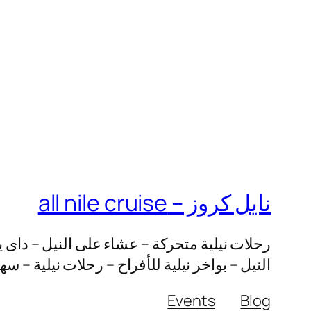
نايل كروز – all nile cruise
رحلات نيلية متحركة – عشاء على النيل – داى ي
النيل – بواخر نيلية للأفراح – رحلات نيلية – س
Events
Blog