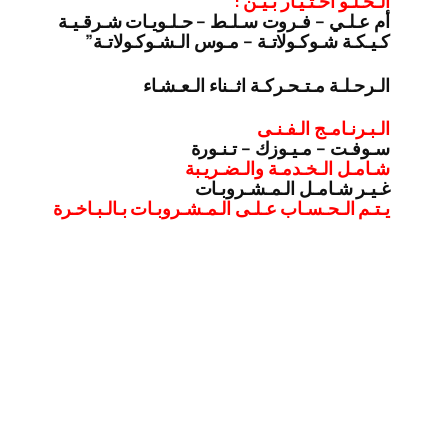
الـحـلـو اخـتـيـار بـيـن :
أم عـلـي – فـروت سـلـط – حـلـويـات شـرقـيـة
كـيـكـة شـوكـولاتـة – مـوس الـشـوكـولاتـة”
الـرحـلـة مـتـحـركـة اثــناء الـعـشـاء
الـبـرنـامـج الـفـنـى
سـوفـت – مـيـوزك – تـنـورة
شـامـل الـخـدمـة والـضـريـبة
غـيـر شـامـل الـمـشـروبـات
يـتـم الـحـسـاب عـلـى الـمـشـروبـات بـالـبـاخـرة