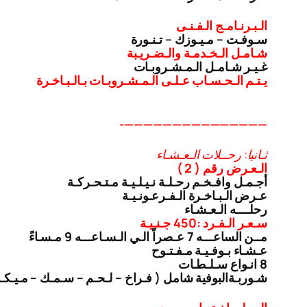
الـبـرنـامـج الـفـنـى
سـوفـت – مـيـوزك – تـنـورة
شـامـل الـخـدمـة والـضـريـبة
غـيـر شـامـل الـمـشـروبـات
يـتـم الـحـسـاب عـلـى الـمـشـروبـات بـالـبـاخـرة
———————————————-
ثـانيا: رحــلات الـعـشـاء
الـعـرض رقم ( 2 )
أجـمـل وافـخـم رحـلـة نـيـلـيـة مـتـحـركـة
عـرض الـبـاخـرة الـفـرعـونـيـة
رحلــــه الـعـشـاء
سـعـر الـفـرد :450 جـنـيـة
مــن الساعـــه 7 عـصراً الـي الـسـاعـــه 9 مـسـاءً
عـشـاء بـوفـيـة مـفـتـوح
8 انـواع سـلـطـات
شـوربـة
البوفية شامل ( فـراخ – لـحـم – سـمـك – مـيـك