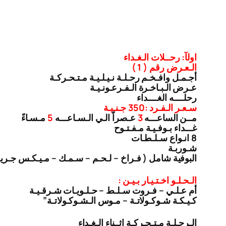
اولآ: رحــلات الـغـداء
الـعـرض رقم ( 1 )
أجـمـل وافـخـم رحـلـة نـيـلـيـة مـتـحـركـة
عـرض الـبـاخـرة الـفـرعـونـيـة
رحلــــه الغــــداء
سـعـر الـفـرد :350 جـنـيـة
مــن الساعـــه
3
عـصراً الـي الـسـاعـــه
5
مـسـاءً
غـــداء بـوفـيـة مـفـتـوح
8 انـواع سـلـطـات
شـوربـة
البوفية شامل ( فـراخ – لـحـم – سـمـك – مـيـكـس جـري
الـحـلـو اخـتـيـار بـيـن :
أم عـلـي – فـروت سـلـط – حـلـويـات شـرقـيـة
كـيـكـة شـوكـولاتـة – مـوس الـشـوكـولاتـة”
الـرحـلـة مـتـحـركـة اثــناء الـغـداء