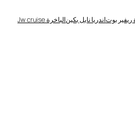
 ريفير بوت
اندريا نايل بكين
الباخرة Jw cruise