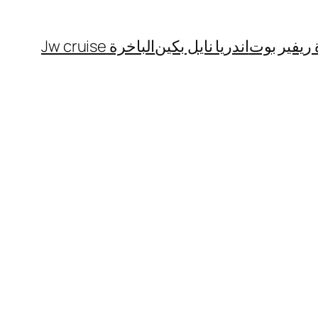
 ريفير بوت
اندريا نايل بكين
الباخرة Jw cruise