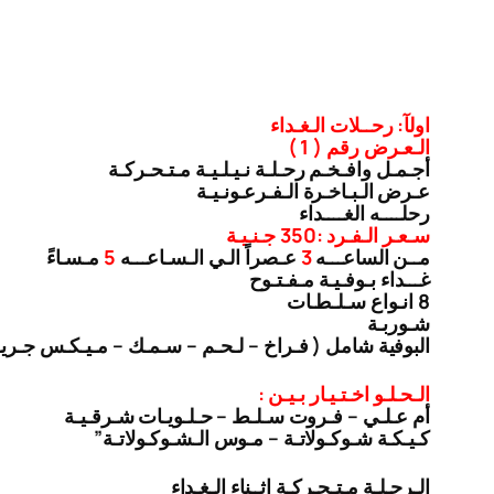
اولآ: رحــلات الـغـداء
الـعـرض رقم ( 1 )
أجـمـل وافـخـم رحـلـة نـيـلـيـة مـتـحـركـة
عـرض الـبـاخـرة الـفـرعـونـيـة
رحلــــه الغــــداء
سـعـر الـفـرد :350 جـنـيـة
مــن الساعـــه
3
عـصراً الـي الـسـاعـــه
5
مـسـاءً
غـــداء بـوفـيـة مـفـتـوح
8 انـواع سـلـطـات
شـوربـة
البوفية شامل ( فـراخ – لـحـم – سـمـك – مـيـكـس جـري
الـحـلـو اخـتـيـار بـيـن :
أم عـلـي – فـروت سـلـط – حـلـويـات شـرقـيـة
كـيـكـة شـوكـولاتـة – مـوس الـشـوكـولاتـة”
الـرحـلـة مـتـحـركـة اثــناء الـغـداء