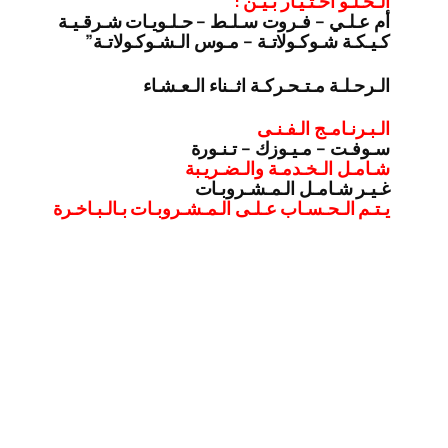
الـحـلـو اخـتـيـار بـيـن :
أم عـلـي – فـروت سـلـط – حـلـويـات شـرقـيـة
كـيـكـة شـوكـولاتـة – مـوس الـشـوكـولاتـة”
الـرحـلـة مـتـحـركـة اثــناء الـعـشـاء
الـبـرنـامـج الـفـنـى
سـوفـت – مـيـوزك – تـنـورة
شـامـل الـخـدمـة والـضـريـبة
غـيـر شـامـل الـمـشـروبـات
يـتـم الـحـسـاب عـلـى الـمـشـروبـات بـالـبـاخـرة