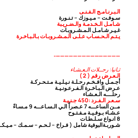
الـبـرنـامـج الـفـنـى
سـوفـت – مـيـوزك – تـنـورة
شـامـل الـخـدمـة والـضـريـبة
غـيـر شـامـل الـمـشـروبـات
يـتـم الـحـسـاب عـلـى الـمـشـروبـات بـالـبـاخـرة
———————————————-
ثـانيا: رحــلات الـعـشـاء
الـعـرض رقم ( 2 )
أجـمـل وافـخـم رحـلـة نـيـلـيـة مـتـحـركـة
عـرض الـبـاخـرة الـفـرعـونـيـة
رحلــــه الـعـشـاء
سـعـر الـفـرد :450 جـنـيـة
مــن الساعـــه 7 عـصراً الـي الـسـاعـــه 9 مـسـاءً
عـشـاء بـوفـيـة مـفـتـوح
8 انـواع سـلـطـات
شـوربـة
البوفية شامل ( فـراخ – لـحـم – سـمـك – مـيـك