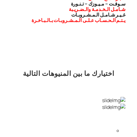
سـوفـت – مـيـوزك – تـنـورة
شـامـل الـخـدمـة والـضـريـبة
غـيـر شـامـل الـمـشـروبـات
يـتـم الـحـسـاب عـلـى الـمـشـروبـات بـالـبـاخـرة
اختيارك
ما بين المنيوهات التالية