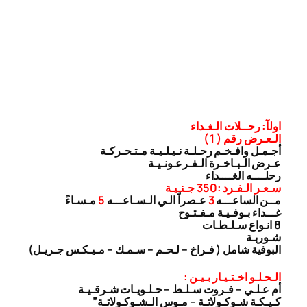
اولآ: رحــلات الـغـداء
الـعـرض رقم ( 1 )
أجـمـل وافـخـم رحـلـة نـيـلـيـة مـتـحـركـة
عـرض الـبـاخـرة الـفـرعـونـيـة
رحلــــه الغــــداء
سـعـر الـفـرد :350 جـنـيـة
مــن الساعـــه
3
عـصراً الـي الـسـاعـــه
5
مـسـاءً
غـــداء بـوفـيـة مـفـتـوح
8 انـواع سـلـطـات
شـوربـة
البوفية شامل ( فـراخ – لـحـم – سـمـك – مـيـكـس جـريـل)
الـحـلـو اخـتـيـار بـيـن :
أم عـلـي – فـروت سـلـط – حـلـويـات شـرقـيـة
كـيـكـة شـوكـولاتـة – مـوس الـشـوكـولاتـة”