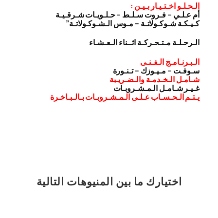
الـحـلـو اخـتـيـار بـيـن :
أم عـلـي – فـروت سـلـط – حـلـويـات شـرقـيـة
كـيـكـة شـوكـولاتـة – مـوس الـشـوكـولاتـة”
الـرحـلـة مـتـحـركـة اثــناء الـعـشـاء
الـبـرنـامـج الـفـنـى
سـوفـت – مـيـوزك – تـنـورة
شـامـل الـخـدمـة والـضـريـبة
غـيـر شـامـل الـمـشـروبـات
يـتـم الـحـسـاب عـلـى الـمـشـروبـات بـالـبـاخـرة
اختيارك
ما بين المنيوهات التالية