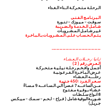
الـرحـلـة مـتـحـركـة اثــناء الـغـداء
الـبـرنـامـج الـفـنـى
سـوفـت – مـيـوزك – تـنـورة
شـامـل الـخـدمـة والـضـريـبة
غـيـر شـامـل الـمـشـروبـات
يـتـم الـحـسـاب عـلـى الـمـشـروبـات بـالـبـاخـرة
———————————————-
ثـانيا: رحــلات الـعـشـاء
الـعـرض رقم ( 2 )
أجـمـل وافـخـم رحـلـة نـيـلـيـة مـتـحـركـة
عـرض الـبـاخـرة الـفـرعـونـيـة
رحلــــه الـعـشـاء
سـعـر الـفـرد :450 جـنـيـة
مــن الساعـــه 7 عـصراً الـي الـسـاعـــه 9 مـسـاءً
عـشـاء بـوفـيـة مـفـتـوح
8 انـواع سـلـطـات
شـوربـة
البوفية شامل ( فـراخ – لـحـم – سـمـك – مـيـكـس
جـريـل)