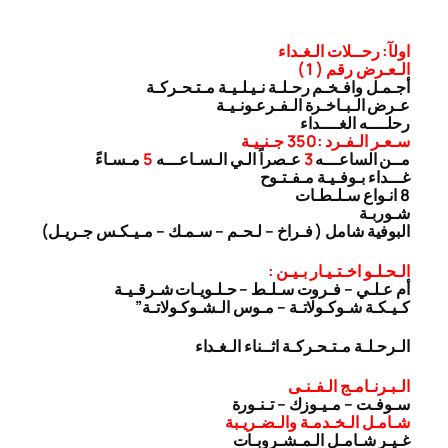
اولآ: رحــلات الـغـداء
الـعـرض رقم ( 1 )
أجـمـل وافـخـم رحـلـة نـيـلـيـة مـتـحـركـة
عـرض الـبـاخـرة الـفـرعـونـيـة
رحلــــه الغــــداء
سـعـر الـفـرد :350 جـنـيـة
مــن الساعـــه
3
عـصراً الـي الـسـاعـــه
5
مـسـاءً
غـــداء بـوفـيـة مـفـتـوح
8 انـواع سـلـطـات
شـوربـة
البوفية شامل ( فـراخ – لـحـم – سـمـك – مـيـكـس جـريـل)
الـحـلـو اخـتـيـار بـيـن :
أم عـلـي – فـروت سـلـط – حـلـويـات شـرقـيـة
كـيـكـة شـوكـولاتـة – مـوس الـشـوكـولاتـة”
الـرحـلـة مـتـحـركـة اثــناء الـغـداء
الـبـرنـامـج الـفـنـى
سـوفـت – مـيـوزك – تـنـورة
شـامـل الـخـدمـة والـضـريـبة
غـيـر شـامـل الـمـشـروبـات