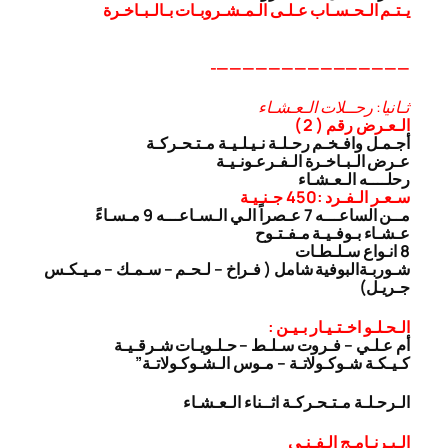
يـتـم الـحـسـاب عـلـى الـمـشـروبـات بـالـبـاخـرة
———————————————-
ثـانيا: رحــلات الـعـشـاء
الـعـرض رقم ( 2 )
أجـمـل وافـخـم رحـلـة نـيـلـيـة مـتـحـركـة
عـرض الـبـاخـرة الـفـرعـونـيـة
رحلــــه الـعـشـاء
سـعـر الـفـرد :450 جـنـيـة
مــن الساعـــه 7 عـصراً الـي الـسـاعـــه 9 مـسـاءً
عـشـاء بـوفـيـة مـفـتـوح
8 انـواع سـلـطـات
شـوربـة
البوفية شامل ( فـراخ – لـحـم – سـمـك – مـيـكـس
جـريـل)
الـحـلـو اخـتـيـار بـيـن :
أم عـلـي – فـروت سـلـط – حـلـويـات شـرقـيـة
كـيـكـة شـوكـولاتـة – مـوس الـشـوكـولاتـة”
الـرحـلـة مـتـحـركـة اثــناء الـعـشـاء
الـبـرنـامـج الـفـنـى