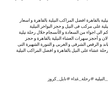
ة بالقاهرة افضل المراكب النيلية بالقاهرة و اسعار
نيلية على مركب فى النيل و حجز البواخر النيلية
م الى اجواء من السعادة و الأنسجام خلال رحلة نيلية
الان و أحجز سهرات العشاء النيلية بالقاهرة و حجز
لبرنامج الفنى المكون من الباند و الرقص الشرقى و الغربى و التنورة الشهيرة التى
يز بألوانها الخلابة اتصل بنا الأن و احجز رحلات نيلية غداء و رحلات نيلية عشاء الباخرة نايل كروز VIP نجوم Nile Cruise رحلة عشاء على النيل بالقاهرة و افضل المراكب النيلية
لنيلية #رحلة_غداء #نايل_كروز