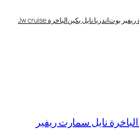
 ريفير بوت
اندريا نايل بكين
الباخرة Jw cruise
لباخرة نايل سمارت ريفير