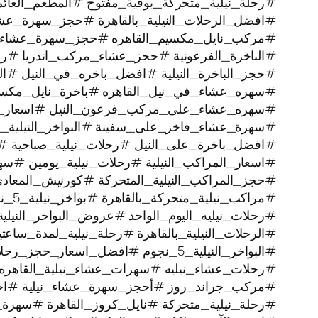
#رحلة_نيلية_متحركة_بوفية_مفتوح #المطعم_العائم
#افضل_الرحلات_النيلية_بالقاهرة #حجز_سهرة_عشا
#مركب_نايل_مكسيم_القاهره #حجز_سهرة_عشاء
#الباخرة_الفرعونية #حجز_عشاء_مركب_اندريا #رحل
#حجز_الباخرة_النيلية #افضل_باخره_في_النيل #الرح
#سهره_عشاء_في_نيل_القاهره‏ #باخرة_نايل_مكس
#سهره_عشاء_على_مركب_فرعون_النيل #اسعار_بوا
#سهرة_عشاء_فاخر_على_سفينة #البواخر_النيلية_ا
#افضل_باخرة_على_النيل #رحلات_نيلية_صباحية #
#اسعار_المراكب_النيلية #رحلات_نيلية_يومين #سه
#حجز_المراكب_النيلية_المتحركة #كورنيش_المعاد
#مراكب_نيلية_متحركة_بالقاهرة #بواخر_نيلية_5_نجوم #رحلة_نيلية
#رحلات_نيليه_اليوم_الواحد #عروض_البواخر_النيل
#الرحلات_النيلية_بالقاهرة #رحلة_نيلية_لمدة_سا
#البواخر_النيلية_5_نجوم #افضل_اسعار_حجز_رحلات_نيليه #رحلة_نيلية
#رحلات_عشاء_نيليه #سهرات_عشاء_نيلية_القاهره 
#مركب_جراند_روز #أحجز_سهرة_عشاء_نيلية #اجمل_
#رحلة_نيلية_متحركة ‫#نايل_كروز_القاهرة #سهرة_نيلية_ممتعة