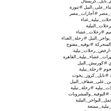
_نايل_كريستال
ء_على_النيل #تنورة
_مصر #أجازات_مصر
ات_نيلية_غداء
لات_النيلية
يم #رحلات_عشاء
خر_النيل #رحلة_الغداء
لمتحركة #بوفيه_مفتوح
ارخص_رحلات_نيلية
رات_عشاء_نيلية_القاهره
ي #كورنيش_النيل
ية #نايل_كروز_يخوت
عتين_على_ضفاف_النيل
#البوفية_والمشروبات
البواخر_النيلية