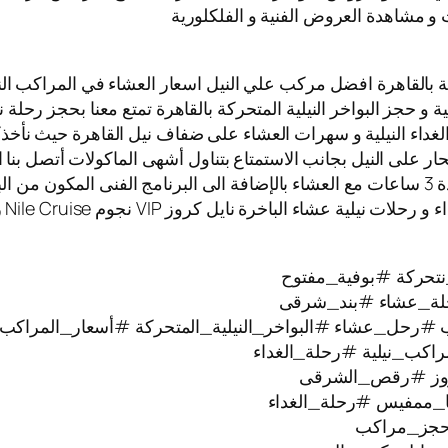
 و مشاهدة العروض الفنية و الفلكلورية
 بالقاهرة افضل مركب علي النيل اسعار العشاء في المراكب النيلي
ية و حجز البواخر النيلية المتحركة بالقاهرة تمتع معنا بحجز رحلة 
الغداء النيلية و سهرات العشاء على ضفاف نيل القاهرة حيث نأخذك
بحار على النيل بجانب الاستمتاع بتناول أشهى الماكولات أتصل بنا 
المراكب النيلية العائمة حيث الابحار على نيل القاهرة لمدة 3 ساعات مع العشاء بالإضافة الى ا
تتم
تحركة #بوفية_مفتوح
ة_عشاء #بند_شرقى
#رحل_عشاء #البواخر_النيلية_المتحركة #أسعار_المراكب_ا
راكب_نيلية #رحلة_الغداء
كروز #رقص_الشرقى
ا_ممفيس #رحلة_الغداء
#حجز_مراكب