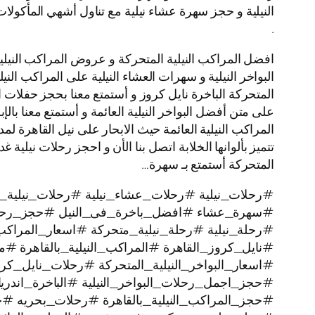
النيلية و حجز سهرة عشاء نيلية مع تناول أشهي المأكولات
.
افضل المراكب النيلية المتحركة و عروض المراكب النيلية
البواخر النيلية و سهرات العشاء النيلية على المراكب النيل
المتحركة الباخرة نايل كروز و أستمتع معنا بحجز حفلات 
على متن أفضل البواخر النيلية العائمة و أستمتع معنا بالإ
المتحركة أستمتع بـ سهرة…
#رحلات_نيلية #رحلات_عشاء_نيلية #رحلات_نيلية_ن
#سهرة_عشاء #افضل_باخرة_فى_النيل #حجز_رحل
#رحلة_نيلية #رحلة_نيلية_متحركة #اسعار_المراكب 
#نايل_كروز_القاهرة #المراكب_النيلية_بالقاهرة #م
#اسعار_البواخر_النيلية_المتحركة #رحلات_نايل_
#حجز_اجمل_رحلات_البواخر_النيلية #الباخرة_اندري
#حجز_المراكب_النيلية_بالقاهرة #رحلات_بحريه 