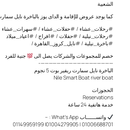
الشعبية
كما يوجد عروض للإقامة و الداى يوز بالباخرة نايل سمار
#رحلات_عشاء / #حفلات_عشاء / #سهرات_عشاء
#رحلات_نيلية / #حفلات / #افراح / #اعياد_ميلاد
#باخرة_نيلية / #نايل_كروز_القاهرة /
خصم للمجموعات والشركات يصل الى
جنية للفرد
——————————————————-
الباخرة نايل سمارت ريفير بوت 5 نجوم
Nile Smart Boat river boat
الحجوزات
Reservations
خدمة هاتفية 24 ساعة
واتســـــــاب What’s App : –
01006688701 | 01004279905| 01149959199