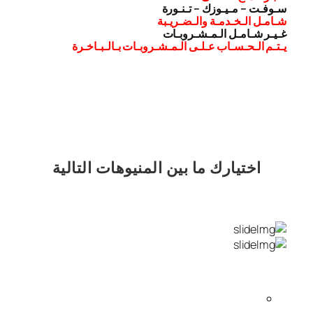
سـوفـت – مـيـوزك – تـنـورة
شـامـل الـخـدمـة والـضـريـبة
غـيـر شـامـل الـمـشـروبـات
يـتـم الـحـسـاب عـلـى الـمـشـروبـات بـالـبـاخـرة
اختيارك
ما بين المنيوهات التالية