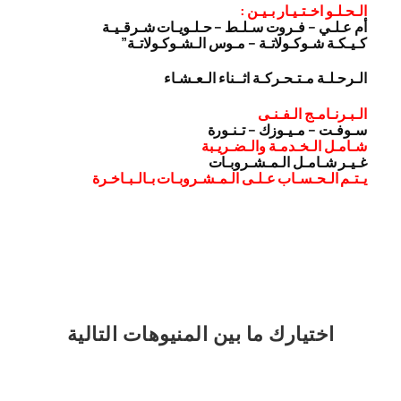
الـحـلـو اخـتـيـار بـيـن :
أم عـلـي – فـروت سـلـط – حـلـويـات شـرقـيـة
كـيـكـة شـوكـولاتـة – مـوس الـشـوكـولاتـة”
الـرحـلـة مـتـحـركـة اثــناء الـعـشـاء
الـبـرنـامـج الـفـنـى
سـوفـت – مـيـوزك – تـنـورة
شـامـل الـخـدمـة والـضـريـبة
غـيـر شـامـل الـمـشـروبـات
يـتـم الـحـسـاب عـلـى الـمـشـروبـات بـالـبـاخـرة
اختيارك
ما بين المنيوهات التالية