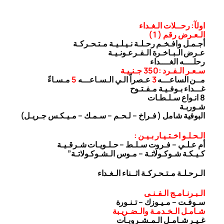
اولآ: رحــلات الـغـداء
الـعـرض رقم ( 1 )
أجـمـل وافـخـم رحـلـة نـيـلـيـة مـتـحـركـة
عـرض الـبـاخـرة الـفـرعـونـيـة
رحلــــه الغــــداء
سـعـر الـفـرد :350 جـنـيـة
مــن الساعـــه
3
عـصراً الـي الـسـاعـــه
5
مـسـاءً
غـــداء بـوفـيـة مـفـتـوح
8 انـواع سـلـطـات
شـوربـة
البوفية شامل ( فـراخ – لـحـم – سـمـك – مـيـكـس جـريـل)
الـحـلـو اخـتـيـار بـيـن :
أم عـلـي – فـروت سـلـط – حـلـويـات شـرقـيـة
كـيـكـة شـوكـولاتـة – مـوس الـشـوكـولاتـة”
الـرحـلـة مـتـحـركـة اثــناء الـغـداء
الـبـرنـامـج الـفـنـى
سـوفـت – مـيـوزك – تـنـورة
شـامـل الـخـدمـة والـضـريـبة
غـيـر شـامـل الـمـشـروبـات