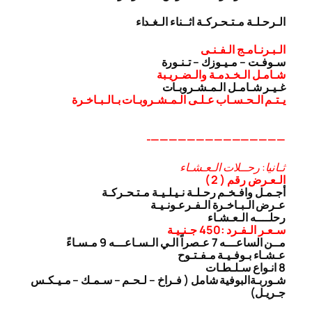
الـرحـلـة مـتـحـركـة اثــناء الـغـداء
الـبـرنـامـج الـفـنـى
سـوفـت – مـيـوزك – تـنـورة
شـامـل الـخـدمـة والـضـريـبة
غـيـر شـامـل الـمـشـروبـات
يـتـم الـحـسـاب عـلـى الـمـشـروبـات بـالـبـاخـرة
———————————————-
ثـانيا: رحــلات الـعـشـاء
الـعـرض رقم ( 2 )
أجـمـل وافـخـم رحـلـة نـيـلـيـة مـتـحـركـة
عـرض الـبـاخـرة الـفـرعـونـيـة
رحلــــه الـعـشـاء
سـعـر الـفـرد :450 جـنـيـة
مــن الساعـــه 7 عـصراً الـي الـسـاعـــه 9 مـسـاءً
عـشـاء بـوفـيـة مـفـتـوح
8 انـواع سـلـطـات
شـوربـة
البوفية شامل ( فـراخ – لـحـم – سـمـك – مـيـكـس
جـريـل)