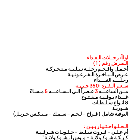
اولآ: رحــلات الـغـداء
الـعـرض رقم ( 1 )
أجـمـل وافـخـم رحـلـة نـيـلـيـة مـتـحـركـة
عـرض الـبـاخـرة الـفـرعـونـيـة
رحلــــه الغــــداء
سـعـر الـفـرد :350 جـنـيـة
مــن الساعـــه
3
عـصراً الـي الـسـاعـــه
5
مـسـاءً
غـــداء بـوفـيـة مـفـتـوح
8 انـواع سـلـطـات
شـوربـة
البوفية شامل ( فـراخ – لـحـم – سـمـك – مـيـكـس جـريـل)
الـحـلـو اخـتـيـار بـيـن :
أم عـلـي – فـروت سـلـط – حـلـويـات شـرقـيـة
كـيـكـة شـوكـولاتـة – مـوس الـشـوكـولاتـة”