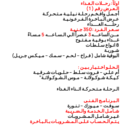
اولآ: رحــلات الـغـداء
الـعـرض رقم ( 1 )
أجـمـل وافـخـم رحـلـة نـيـلـيـة مـتـحـركـة
عـرض الـبـاخـرة الـفـرعـونـيـة
رحلــــه الغــــداء
سـعـر الـفـرد :350 جـنـيـة
مــن الساعـــه
3
عـصراً الـي الـسـاعـــه
5
مـسـاءً
غـــداء بـوفـيـة مـفـتـوح
8 انـواع سـلـطـات
شـوربـة
البوفية شامل ( فـراخ – لـحـم – سـمـك – مـيـكـس جـريـل)
الـحـلـو اخـتـيـار بـيـن :
أم عـلـي – فـروت سـلـط – حـلـويـات شـرقـيـة
كـيـكـة شـوكـولاتـة – مـوس الـشـوكـولاتـة”
الـرحـلـة مـتـحـركـة اثــناء الـغـداء
الـبـرنـامـج الـفـنـى
سـوفـت – مـيـوزك – تـنـورة
شـامـل الـخـدمـة والـضـريـبة
غـيـر شـامـل الـمـشـروبـات
يـتـم الـحـسـاب عـلـى الـمـشـروبـات بـالـبـاخـرة