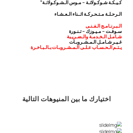
كـيـكـة شـوكـولاتـة – مـوس الـشـوكـولاتـة”
الـرحـلـة مـتـحـركـة اثــناء الـعـشـاء
الـبـرنـامـج الـفـنـى
سـوفـت – مـيـوزك – تـنـورة
شـامـل الـخـدمـة والـضـريـبة
غـيـر شـامـل الـمـشـروبـات
يـتـم الـحـسـاب عـلـى الـمـشـروبـات بـالـبـاخـرة
اختيارك
ما بين المنيوهات التالية