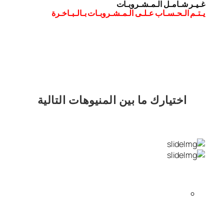
غـيـر شـامـل الـمـشـروبـات
يـتـم الـحـسـاب عـلـى الـمـشـروبـات بـالـبـاخـرة
اختيارك
ما بين المنيوهات التالية