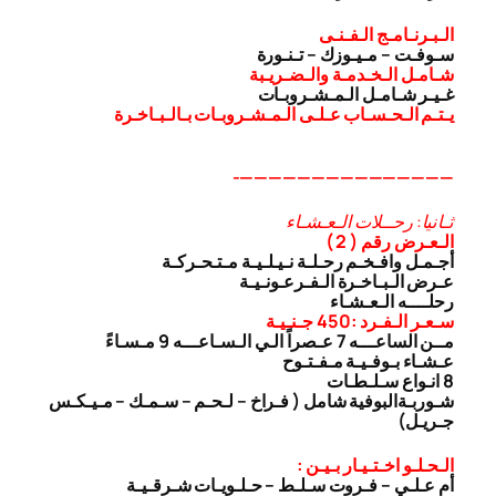
الـبـرنـامـج الـفـنـى
سـوفـت – مـيـوزك – تـنـورة
شـامـل الـخـدمـة والـضـريـبة
غـيـر شـامـل الـمـشـروبـات
يـتـم الـحـسـاب عـلـى الـمـشـروبـات بـالـبـاخـرة
———————————————-
ثـانيا: رحــلات الـعـشـاء
الـعـرض رقم ( 2 )
أجـمـل وافـخـم رحـلـة نـيـلـيـة مـتـحـركـة
عـرض الـبـاخـرة الـفـرعـونـيـة
رحلــــه الـعـشـاء
سـعـر الـفـرد :450 جـنـيـة
مــن الساعـــه 7 عـصراً الـي الـسـاعـــه 9 مـسـاءً
عـشـاء بـوفـيـة مـفـتـوح
8 انـواع سـلـطـات
شـوربـة
البوفية شامل ( فـراخ – لـحـم – سـمـك – مـيـكـس
جـريـل)
الـحـلـو اخـتـيـار بـيـن :
أم عـلـي – فـروت سـلـط – حـلـويـات شـرقـيـة