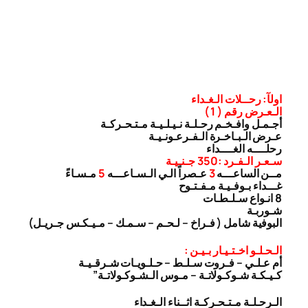
اولآ: رحــلات الـغـداء
الـعـرض رقم ( 1 )
أجـمـل وافـخـم رحـلـة نـيـلـيـة مـتـحـركـة
عـرض الـبـاخـرة الـفـرعـونـيـة
رحلــــه الغــــداء
سـعـر الـفـرد :350 جـنـيـة
مــن الساعـــه
3
عـصراً الـي الـسـاعـــه
5
مـسـاءً
غـــداء بـوفـيـة مـفـتـوح
8 انـواع سـلـطـات
شـوربـة
البوفية شامل ( فـراخ – لـحـم – سـمـك – مـيـكـس جـريـل)
الـحـلـو اخـتـيـار بـيـن :
أم عـلـي – فـروت سـلـط – حـلـويـات شـرقـيـة
كـيـكـة شـوكـولاتـة – مـوس الـشـوكـولاتـة”
الـرحـلـة مـتـحـركـة اثــناء الـغـداء