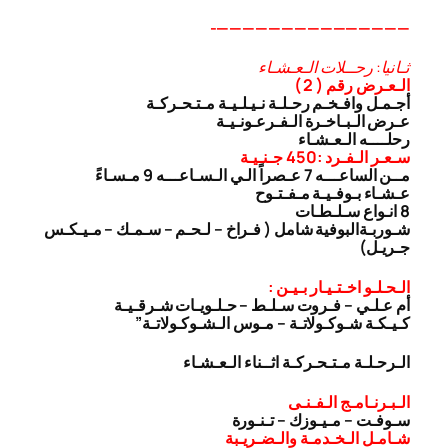
———————————————-
ثـانيا: رحــلات الـعـشـاء
الـعـرض رقم ( 2 )
أجـمـل وافـخـم رحـلـة نـيـلـيـة مـتـحـركـة
عـرض الـبـاخـرة الـفـرعـونـيـة
رحلــــه الـعـشـاء
سـعـر الـفـرد :450 جـنـيـة
مــن الساعـــه 7 عـصراً الـي الـسـاعـــه 9 مـسـاءً
عـشـاء بـوفـيـة مـفـتـوح
8 انـواع سـلـطـات
شـوربـة
البوفية شامل ( فـراخ – لـحـم – سـمـك – مـيـكـس
جـريـل)
الـحـلـو اخـتـيـار بـيـن :
أم عـلـي – فـروت سـلـط – حـلـويـات شـرقـيـة
كـيـكـة شـوكـولاتـة – مـوس الـشـوكـولاتـة”
الـرحـلـة مـتـحـركـة اثــناء الـعـشـاء
الـبـرنـامـج الـفـنـى
سـوفـت – مـيـوزك – تـنـورة
شـامـل الـخـدمـة والـضـريـبة