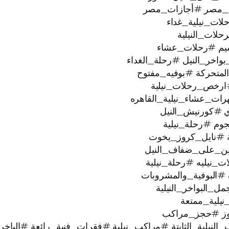
_مصر #أجازات_مصر
ات_نيلية_غداء
لات_النيلية
يم #رحلات_عشاء
خر_النيل #رحلة_الغداء
لمتحركة #بوفيه_مفتوح
ارخص_رحلات_نيلية
رات_عشاء_نيلية_القاهره
ي #كورنيش_النيل
ية #نايل_كروز_يخوت
عتين_على_ضفاف_النيل
#البوفية_والمشروبات
البواخر_النيلية
وز #حجز_مراكب
النيلية_الثابتة #مراكب_نيلية #فقرات_فنية_رائعة #الباخر