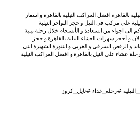
ة بالقاهرة افضل المراكب النيلية بالقاهرة و اسعار
نيلية على مركب فى النيل و حجز البواخر النيلية
م الى اجواء من السعادة و الأنسجام خلال رحلة نيلية
الان و أحجز سهرات العشاء النيلية بالقاهرة و حجز
لبرنامج الفنى المكون من الباند و الرقص الشرقى و الغربى و التنورة الشهيرة التى
يز بألوانها الخلابة اتصل بنا الأن و احجز رحلات نيلية غداء و رحلات نيلية عشاء الباخرة نايل كروز VIP نجوم Nile Cruise رحلة عشاء على النيل بالقاهرة و افضل المراكب النيلية
لنيلية #رحلة_غداء #نايل_كروز