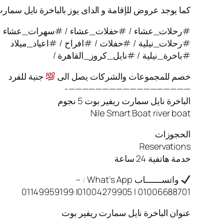
كما يوجد عروض للإقامة و الداى يوز بالباخرة نايل سمار
#رحلات_عشاء / #حفلات_عشاء / #سهرات_عشاء
#رحلات_نيلية / #حفلات / #افراح / #اعياد_ميلاد
#باخرة_نيلية / #نايل_كروز_القاهرة /
خصم للمجموعات والشركات يصل الى
جنية للفرد
——————————————————-
الباخرة نايل سمارت ريفير بوت 5 نجوم
Nile Smart Boat river boat
الحجوزات
Reservations
خدمة هاتفية 24 ساعة
واتســـــــاب What’s App : –
01006688701 | 01004279905| 01149959199
عنوان الباخرة نايل سمارت ريفير بوت