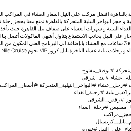
 بالقاهرة افضل مركب علي النيل اسعار العشاء في المراكب النيلي
ية و حجز البواخر النيلية المتحركة بالقاهرة تمتع معنا بحجز رحلة 
الغداء النيلية و سهرات العشاء على ضفاف نيل القاهرة حيث نأخذك
بحار على النيل بجانب الاستمتاع بتناول أشهى الماكولات أتصل بنا 
المراكب النيلية العائمة حيث الابحار على نيل القاهرة لمدة 3 ساعات مع العشاء بالإضافة الى ا
تتم
تحركة #بوفية_مفتوح
ة_عشاء #بند_شرقى
#رحل_عشاء #البواخر_النيلية_المتحركة #أسعار_المراكب_ا
راكب_نيلية #رحلة_الغداء
كروز #رقص_الشرقى
ا_ممفيس #رحلة_الغداء
#حجز_مراكب
_نايل_كريستال
ء_على_النيل #تنورة