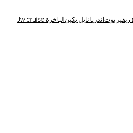
 ريفير بوت
اندريا نايل بكين
الباخرة Jw cruise