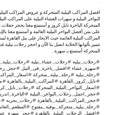
.
افضل المراكب النيلية المتحركة و عروض المراكب النيلية
البواخر النيلية و سهرات العشاء النيلية على المراكب النيل
المتحركة الباخرة نايل كروز و أستمتع معنا بحجز حفلات 
على متن أفضل البواخر النيلية العائمة و أستمتع معنا بالإ
المتحركة أستمتع بـ سهرة…
#رحلات_نيلية #رحلات_عشاء_نيلية #رحلات_نيلية_ن
#سهرة_عشاء #افضل_باخرة_فى_النيل #حجز_رحل
#رحلة_نيلية #رحلة_نيلية_متحركة #اسعار_المراكب 
#نايل_كروز_القاهرة #المراكب_النيلية_بالقاهرة #م
#اسعار_البواخر_النيلية_المتحركة #رحلات_نايل_
#حجز_اجمل_رحلات_البواخر_النيلية #الباخرة_اندري
#حجز_المراكب_النيلية_بالقاهرة #رحلات_بحريه 
#رحلة_نيلية_متحركة_بوفية_مفتوح #المطعم_العائم
#افضل_الرحلات_النيلية_بالقاهرة #حجز_سهرة_عشا