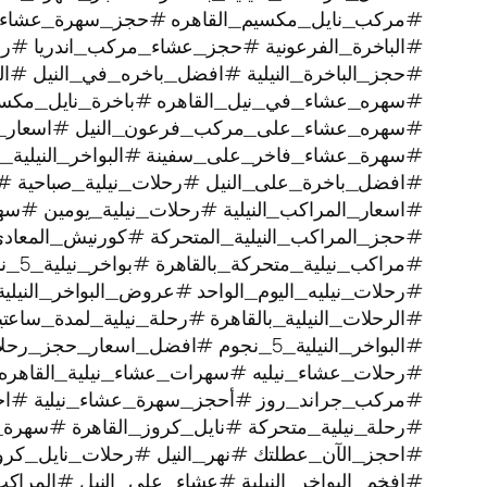
#مركب_نايل_مكسيم_القاهره #حجز_سهرة_عشاء
#الباخرة_الفرعونية #حجز_عشاء_مركب_اندريا #رحل
#حجز_الباخرة_النيلية #افضل_باخره_في_النيل #الرح
#سهره_عشاء_في_نيل_القاهره‏ #باخرة_نايل_مكس
#سهره_عشاء_على_مركب_فرعون_النيل #اسعار_بوا
#سهرة_عشاء_فاخر_على_سفينة #البواخر_النيلية_ا
#افضل_باخرة_على_النيل #رحلات_نيلية_صباحية #
#اسعار_المراكب_النيلية #رحلات_نيلية_يومين #سه
#حجز_المراكب_النيلية_المتحركة #كورنيش_المعاد
#مراكب_نيلية_متحركة_بالقاهرة #بواخر_نيلية_5_نجوم #رحلة_نيلية
#رحلات_نيليه_اليوم_الواحد #عروض_البواخر_النيل
#الرحلات_النيلية_بالقاهرة #رحلة_نيلية_لمدة_سا
#البواخر_النيلية_5_نجوم #افضل_اسعار_حجز_رحلات_نيليه #رحلة_نيلية
#رحلات_عشاء_نيليه #سهرات_عشاء_نيلية_القاهره 
#مركب_جراند_روز #أحجز_سهرة_عشاء_نيلية #اجمل_
#رحلة_نيلية_متحركة ‫#نايل_كروز_القاهرة #سهرة_نيلية_ممتعة
#احجز_الآن_عطلتك #نهر_النيل #رحلات_نايل_كر
#افخم_البواخر_النيلية #عشاء_على_النيل #المراكب_