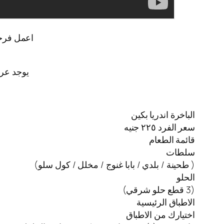
اعمل فرحك خ
يوجد عروض بداء من 135 جنية ل
الباخرة اندريا بكين ⁦
سعر الفرد ٢٢٥ جنيه
قائمة الطعام
سلطات
( طحينة / بلدي / بابا غنوج / مخلل / كول سلو)
الحلو
(3 قطع حلو شرقي)
الاطباق الرئيسية
اختيارك من الاطباق