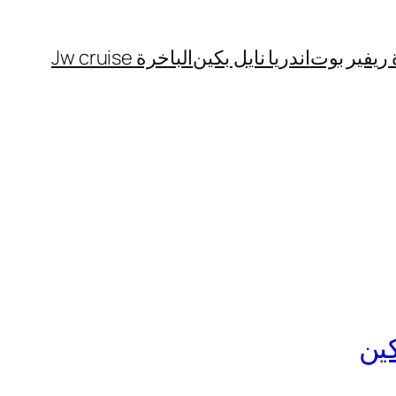
 ريفير بوت
اندريا نايل بكين
الباخرة Jw cruise
كين