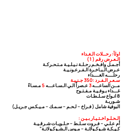
اولآ: رحــلات الـغـداء
الـعـرض رقم ( 1 )
أجـمـل وافـخـم رحـلـة نـيـلـيـة مـتـحـركـة
عـرض الـبـاخـرة الـفـرعـونـيـة
رحلــــه الغــــداء
سـعـر الـفـرد :350 جـنـيـة
مــن الساعـــه
3
عـصراً الـي الـسـاعـــه
5
مـسـاءً
غـــداء بـوفـيـة مـفـتـوح
8 انـواع سـلـطـات
شـوربـة
البوفية شامل ( فـراخ – لـحـم – سـمـك – مـيـكـس جـريـل)
الـحـلـو اخـتـيـار بـيـن :
أم عـلـي – فـروت سـلـط – حـلـويـات شـرقـيـة
كـيـكـة شـوكـولاتـة – مـوس الـشـوكـولاتـة”