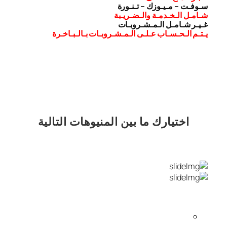
سـوفـت – مـيـوزك – تـنـورة
شـامـل الـخـدمـة والـضـريـبة
غـيـر شـامـل الـمـشـروبـات
يـتـم الـحـسـاب عـلـى الـمـشـروبـات بـالـبـاخـرة
اختيارك
ما بين المنيوهات التالية