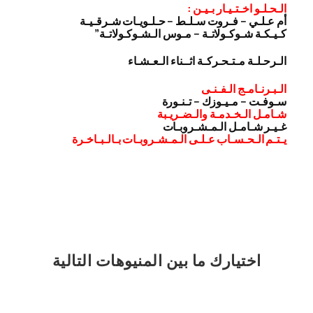
الـحـلـو اخـتـيـار بـيـن :
أم عـلـي – فـروت سـلـط – حـلـويـات شـرقـيـة
كـيـكـة شـوكـولاتـة – مـوس الـشـوكـولاتـة”
الـرحـلـة مـتـحـركـة اثــناء الـعـشـاء
الـبـرنـامـج الـفـنـى
سـوفـت – مـيـوزك – تـنـورة
شـامـل الـخـدمـة والـضـريـبة
غـيـر شـامـل الـمـشـروبـات
يـتـم الـحـسـاب عـلـى الـمـشـروبـات بـالـبـاخـرة
اختيارك
ما بين المنيوهات التالية