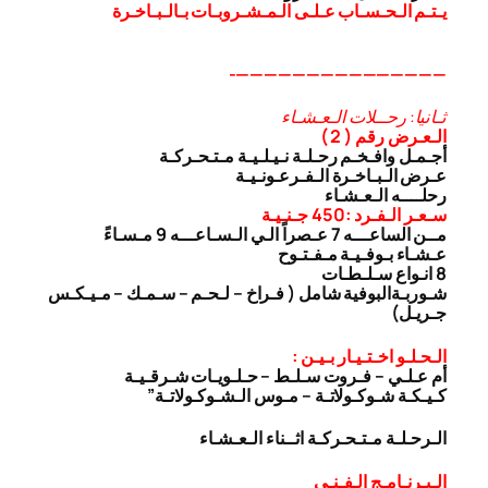
يـتـم الـحـسـاب عـلـى الـمـشـروبـات بـالـبـاخـرة
———————————————-
ثـانيا: رحــلات الـعـشـاء
الـعـرض رقم ( 2 )
أجـمـل وافـخـم رحـلـة نـيـلـيـة مـتـحـركـة
عـرض الـبـاخـرة الـفـرعـونـيـة
رحلــــه الـعـشـاء
سـعـر الـفـرد :450 جـنـيـة
مــن الساعـــه 7 عـصراً الـي الـسـاعـــه 9 مـسـاءً
عـشـاء بـوفـيـة مـفـتـوح
8 انـواع سـلـطـات
شـوربـة
البوفية شامل ( فـراخ – لـحـم – سـمـك – مـيـكـس
جـريـل)
الـحـلـو اخـتـيـار بـيـن :
أم عـلـي – فـروت سـلـط – حـلـويـات شـرقـيـة
كـيـكـة شـوكـولاتـة – مـوس الـشـوكـولاتـة”
الـرحـلـة مـتـحـركـة اثــناء الـعـشـاء
الـبـرنـامـج الـفـنـى