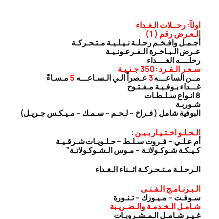
اولآ: رحــلات الـغـداء
الـعـرض رقم ( 1 )
أجـمـل وافـخـم رحـلـة نـيـلـيـة مـتـحـركـة
عـرض الـبـاخـرة الـفـرعـونـيـة
رحلــــه الغــــداء
سـعـر الـفـرد :350 جـنـيـة
مــن الساعـــه
3
عـصراً الـي الـسـاعـــه
5
مـسـاءً
غـــداء بـوفـيـة مـفـتـوح
8 انـواع سـلـطـات
شـوربـة
البوفية شامل ( فـراخ – لـحـم – سـمـك – مـيـكـس جـريـل)
الـحـلـو اخـتـيـار بـيـن :
أم عـلـي – فـروت سـلـط – حـلـويـات شـرقـيـة
كـيـكـة شـوكـولاتـة – مـوس الـشـوكـولاتـة”
الـرحـلـة مـتـحـركـة اثــناء الـغـداء
الـبـرنـامـج الـفـنـى
سـوفـت – مـيـوزك – تـنـورة
شـامـل الـخـدمـة والـضـريـبة
غـيـر شـامـل الـمـشـروبـات