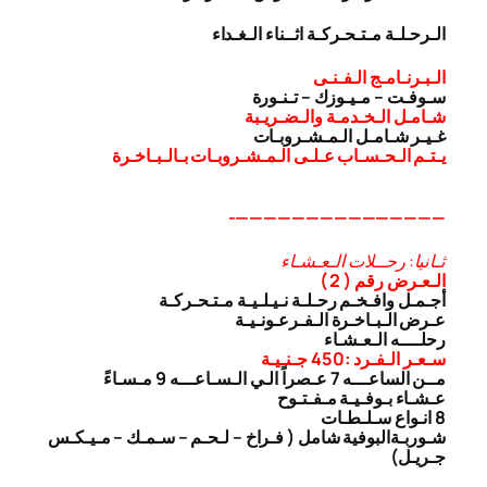
الـرحـلـة مـتـحـركـة اثــناء الـغـداء
الـبـرنـامـج الـفـنـى
سـوفـت – مـيـوزك – تـنـورة
شـامـل الـخـدمـة والـضـريـبة
غـيـر شـامـل الـمـشـروبـات
يـتـم الـحـسـاب عـلـى الـمـشـروبـات بـالـبـاخـرة
———————————————-
ثـانيا: رحــلات الـعـشـاء
الـعـرض رقم ( 2 )
أجـمـل وافـخـم رحـلـة نـيـلـيـة مـتـحـركـة
عـرض الـبـاخـرة الـفـرعـونـيـة
رحلــــه الـعـشـاء
سـعـر الـفـرد :450 جـنـيـة
مــن الساعـــه 7 عـصراً الـي الـسـاعـــه 9 مـسـاءً
عـشـاء بـوفـيـة مـفـتـوح
8 انـواع سـلـطـات
شـوربـة
البوفية شامل ( فـراخ – لـحـم – سـمـك – مـيـكـس
جـريـل)