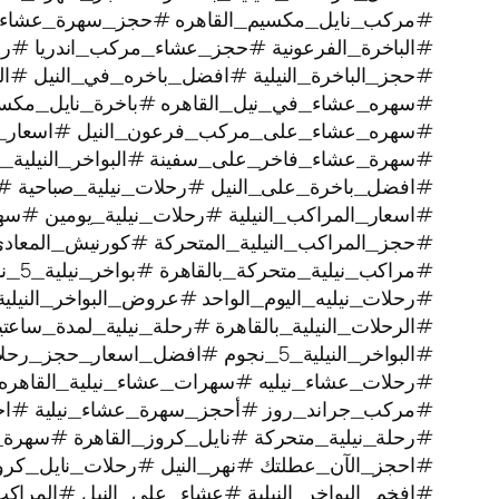
#مركب_نايل_مكسيم_القاهره #حجز_سهرة_عشاء
#الباخرة_الفرعونية #حجز_عشاء_مركب_اندريا #رحل
#حجز_الباخرة_النيلية #افضل_باخره_في_النيل #الرح
#سهره_عشاء_في_نيل_القاهره‏ #باخرة_نايل_مكس
#سهره_عشاء_على_مركب_فرعون_النيل #اسعار_بوا
#سهرة_عشاء_فاخر_على_سفينة #البواخر_النيلية_ا
#افضل_باخرة_على_النيل #رحلات_نيلية_صباحية #
#اسعار_المراكب_النيلية #رحلات_نيلية_يومين #سه
#حجز_المراكب_النيلية_المتحركة #كورنيش_المعاد
#مراكب_نيلية_متحركة_بالقاهرة #بواخر_نيلية_5_نجوم #رحلة_نيلية
#رحلات_نيليه_اليوم_الواحد #عروض_البواخر_النيل
#الرحلات_النيلية_بالقاهرة #رحلة_نيلية_لمدة_سا
#البواخر_النيلية_5_نجوم #افضل_اسعار_حجز_رحلات_نيليه #رحلة_نيلية
#رحلات_عشاء_نيليه #سهرات_عشاء_نيلية_القاهره 
#مركب_جراند_روز #أحجز_سهرة_عشاء_نيلية #اجمل_
#رحلة_نيلية_متحركة ‫#نايل_كروز_القاهرة #سهرة_نيلية_ممتعة
#احجز_الآن_عطلتك #نهر_النيل #رحلات_نايل_كر
#افخم_البواخر_النيلية #عشاء_على_النيل #المراكب_