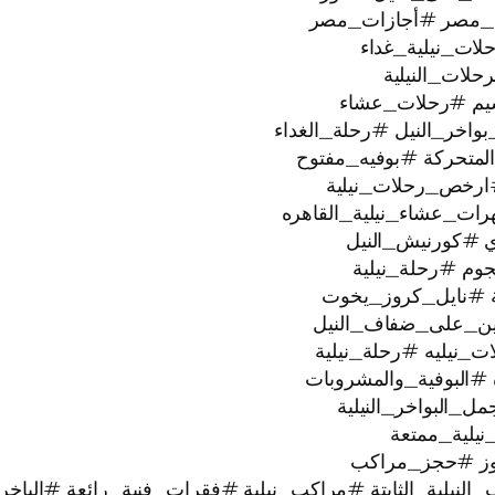
_مصر #أجازات_مصر
ات_نيلية_غداء
لات_النيلية
يم #رحلات_عشاء
خر_النيل #رحلة_الغداء
لمتحركة #بوفيه_مفتوح
ارخص_رحلات_نيلية
رات_عشاء_نيلية_القاهره
ي #كورنيش_النيل
ية #نايل_كروز_يخوت
عتين_على_ضفاف_النيل
#البوفية_والمشروبات
البواخر_النيلية
وز #حجز_مراكب
النيلية_الثابتة #مراكب_نيلية #فقرات_فنية_رائعة #الباخر