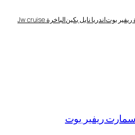
 ريفير بوت
اندريا نايل بكين
الباخرة Jw cruise
 سمارت ريفير بوت