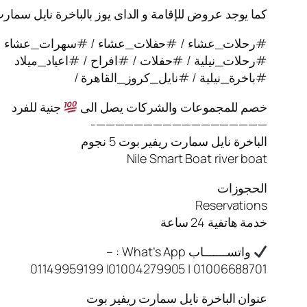
كما يوجد عروض للإقامة و الداى يوز بالباخرة نايل سمار
#رحلات_عشاء / #حفلات_عشاء / #سهرات_عشاء
#رحلات_نيلية / #حفلات / #افراح / #اعياد_ميلاد
#باخرة_نيلية / #نايل_كروز_القاهرة /
خصم للمجموعات والشركات يصل الى
جنية للفرد
——————————————————-
الباخرة نايل سمارت ريفير بوت 5 نجوم
Nile Smart Boat river boat
الحجوزات
Reservations
خدمة هاتفية 24 ساعة
واتســـــــاب What’s App : –
01006688701 | 01004279905| 01149959199
عنوان الباخرة نايل سمارت ريفير بوت