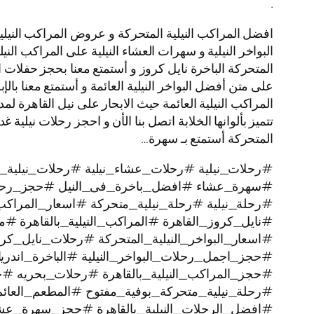
.
افضل المراكب النيلية المتحركة و عروض المراكب النيلية
البواخر النيلية و سهرات العشاء النيلية على المراكب النيل
المتحركة الباخرة نايل كروز و أستمتع معنا بحجز حفلات 
على متن أفضل البواخر النيلية العائمة و أستمتع معنا بالإ
المتحركة أستمتع بـ سهرة…
#رحلات_نيلية #رحلات_عشاء_نيلية #رحلات_نيلية_ن
#سهرة_عشاء #افضل_باخرة_فى_النيل #حجز_رحل
#رحلة_نيلية #رحلة_نيلية_متحركة #اسعار_المراكب 
#نايل_كروز_القاهرة #المراكب_النيلية_بالقاهرة #م
#اسعار_البواخر_النيلية_المتحركة #رحلات_نايل_
#حجز_اجمل_رحلات_البواخر_النيلية #الباخرة_اندري
#حجز_المراكب_النيلية_بالقاهرة #رحلات_بحريه 
#رحلة_نيلية_متحركة_بوفية_مفتوح #المطعم_العائم
#افضل_الرحلات_النيلية_بالقاهرة #حجز_سهرة_عشا