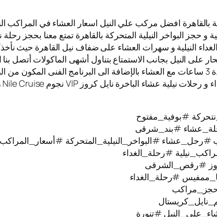
 بالقاهرة افضل مركب علي النيل اسعار العشاء في المراكب النيلي
ية و حجز البواخر النيلية المتحركة بالقاهرة تمتع معنا بحجز رحلة 
الغداء النيلية و سهرات العشاء على ضفاف نيل القاهرة حيث نأخذك
بحار على النيل بجانب الاستمتاع بتناول أشهى الماكولات أتصل بنا 
المراكب النيلية العائمة حيث الابحار على نيل القاهرة لمدة 3 ساعات مع العشاء بالإضافة الى ا
تتم
تحركة #بوفية_مفتوح
ة_عشاء #بند_شرقى
#رحل_عشاء #البواخر_النيلية_المتحركة #أسعار_المراكب_ا
راكب_نيلية #رحلة_الغداء
كروز #رقص_الشرقى
ا_ممفيس #رحلة_الغداء
#حجز_مراكب
_نايل_كريستال
ء_على_النيل #تنورة