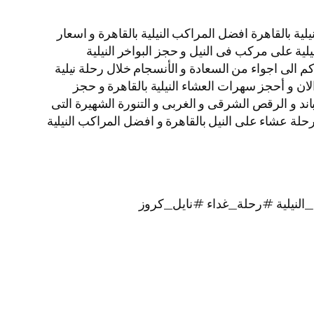
ة بالقاهرة افضل المراكب النيلية بالقاهرة و اسعار
نيلية على مركب فى النيل و حجز البواخر النيلية
م الى اجواء من السعادة و الأنسجام خلال رحلة نيلية
الان و أحجز سهرات العشاء النيلية بالقاهرة و حجز
لبرنامج الفنى المكون من الباند و الرقص الشرقى و الغربى و التنورة الشهيرة التى
يز بألوانها الخلابة اتصل بنا الأن و احجز رحلات نيلية غداء و رحلات نيلية عشاء الباخرة نايل كروز VIP نجوم Nile Cruise رحلة عشاء على النيل بالقاهرة و افضل المراكب النيلية
لنيلية #رحلة_غداء #نايل_كروز