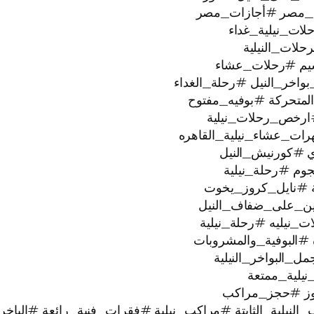
_مصر #أجازات_مصر
ات_نيلية_غداء
لات_النيلية
يم #رحلات_عشاء
خر_النيل #رحلة_الغداء
لمتحركة #بوفيه_مفتوح
ارخص_رحلات_نيلية
رات_عشاء_نيلية_القاهره
ي #كورنيش_النيل
ية #نايل_كروز_يخوت
عتين_على_ضفاف_النيل
#البوفية_والمشروبات
البواخر_النيلية
وز #حجز_مراكب
النيلية_الثابتة #مراكب_نيلية #فقرات_فنية_رائعة #الباخر