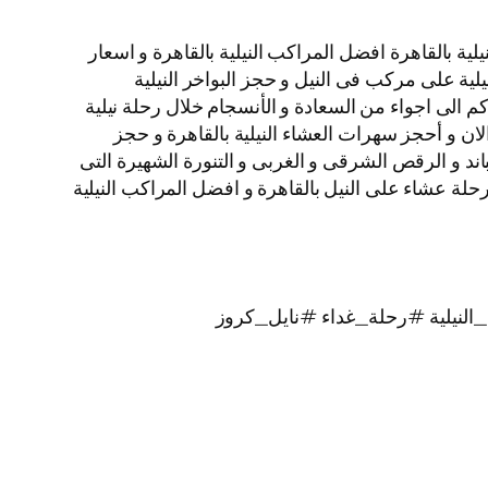
ة بالقاهرة افضل المراكب النيلية بالقاهرة و اسعار
نيلية على مركب فى النيل و حجز البواخر النيلية
م الى اجواء من السعادة و الأنسجام خلال رحلة نيلية
الان و أحجز سهرات العشاء النيلية بالقاهرة و حجز
لبرنامج الفنى المكون من الباند و الرقص الشرقى و الغربى و التنورة الشهيرة التى
يز بألوانها الخلابة اتصل بنا الأن و احجز رحلات نيلية غداء و رحلات نيلية عشاء الباخرة نايل كروز VIP نجوم Nile Cruise رحلة عشاء على النيل بالقاهرة و افضل المراكب النيلية
لنيلية #رحلة_غداء #نايل_كروز