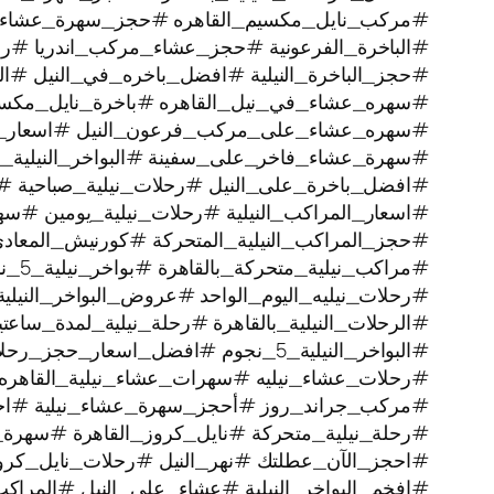
#مركب_نايل_مكسيم_القاهره #حجز_سهرة_عشاء
#الباخرة_الفرعونية #حجز_عشاء_مركب_اندريا #رحل
#حجز_الباخرة_النيلية #افضل_باخره_في_النيل #الرح
#سهره_عشاء_في_نيل_القاهره‏ #باخرة_نايل_مكس
#سهره_عشاء_على_مركب_فرعون_النيل #اسعار_بوا
#سهرة_عشاء_فاخر_على_سفينة #البواخر_النيلية_ا
#افضل_باخرة_على_النيل #رحلات_نيلية_صباحية #
#اسعار_المراكب_النيلية #رحلات_نيلية_يومين #سه
#حجز_المراكب_النيلية_المتحركة #كورنيش_المعاد
#مراكب_نيلية_متحركة_بالقاهرة #بواخر_نيلية_5_نجوم #رحلة_نيلية
#رحلات_نيليه_اليوم_الواحد #عروض_البواخر_النيل
#الرحلات_النيلية_بالقاهرة #رحلة_نيلية_لمدة_سا
#البواخر_النيلية_5_نجوم #افضل_اسعار_حجز_رحلات_نيليه #رحلة_نيلية
#رحلات_عشاء_نيليه #سهرات_عشاء_نيلية_القاهره 
#مركب_جراند_روز #أحجز_سهرة_عشاء_نيلية #اجمل_
#رحلة_نيلية_متحركة ‫#نايل_كروز_القاهرة #سهرة_نيلية_ممتعة
#احجز_الآن_عطلتك #نهر_النيل #رحلات_نايل_كر
#افخم_البواخر_النيلية #عشاء_على_النيل #المراكب_