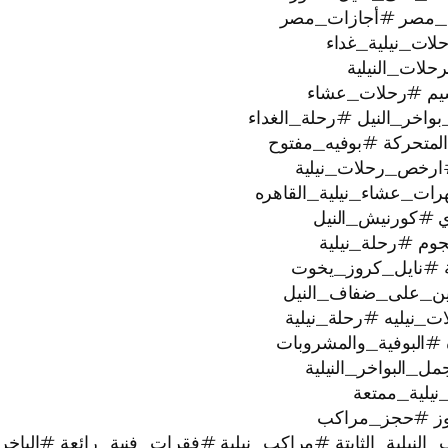
_مصر #أجازات_مصر
ات_نيلية_غداء
لات_النيلية
يم #رحلات_عشاء
خر_النيل #رحلة_الغداء
لمتحركة #بوفيه_مفتوح
ارخص_رحلات_نيلية
رات_عشاء_نيلية_القاهره
ي #كورنيش_النيل
ية #نايل_كروز_يخوت
عتين_على_ضفاف_النيل
#البوفية_والمشروبات
البواخر_النيلية
وز #حجز_مراكب
النيلية_الثابتة #مراكب_نيلية #فقرات_فنية_رائعة #الباخر