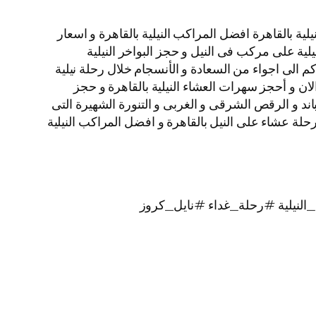
ة بالقاهرة افضل المراكب النيلية بالقاهرة و اسعار
نيلية على مركب فى النيل و حجز البواخر النيلية
م الى اجواء من السعادة و الأنسجام خلال رحلة نيلية
الان و أحجز سهرات العشاء النيلية بالقاهرة و حجز
لبرنامج الفنى المكون من الباند و الرقص الشرقى و الغربى و التنورة الشهيرة التى
يز بألوانها الخلابة اتصل بنا الأن و احجز رحلات نيلية غداء و رحلات نيلية عشاء الباخرة نايل كروز VIP نجوم Nile Cruise رحلة عشاء على النيل بالقاهرة و افضل المراكب النيلية
لنيلية #رحلة_غداء #نايل_كروز