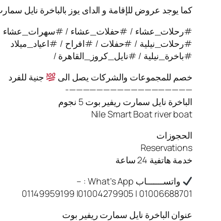
كما يوجد عروض للإقامة و الداى يوز بالباخرة نايل سمار
#رحلات_عشاء / #حفلات_عشاء / #سهرات_عشاء
#رحلات_نيلية / #حفلات / #افراح / #اعياد_ميلاد
#باخرة_نيلية / #نايل_كروز_القاهرة /
خصم للمجموعات والشركات يصل الى
جنية للفرد
——————————————————-
الباخرة نايل سمارت ريفير بوت 5 نجوم
Nile Smart Boat river boat
الحجوزات
Reservations
خدمة هاتفية 24 ساعة
واتســـــــاب What’s App : –
01006688701 | 01004279905| 01149959199
عنوان الباخرة نايل سمارت ريفير بوت