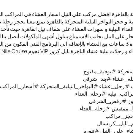
 بالقاهرة افضل مركب علي النيل اسعار العشاء في المراكب النيلي
ية و حجز البواخر النيلية المتحركة بالقاهرة تمتع معنا بحجز رحلة 
الغداء النيلية و سهرات العشاء على ضفاف نيل القاهرة حيث نأخذك
بحار على النيل بجانب الاستمتاع بتناول أشهى الماكولات أتصل بنا 
المراكب النيلية العائمة حيث الابحار على نيل القاهرة لمدة 3 ساعات مع العشاء بالإضافة الى ا
تتم
تحركة #بوفية_مفتوح
ة_عشاء #بند_شرقى
#رحل_عشاء #البواخر_النيلية_المتحركة #أسعار_المراكب_ا
راكب_نيلية #رحلة_الغداء
كروز #رقص_الشرقى
ا_ممفيس #رحلة_الغداء
#حجز_مراكب
_نايل_كريستال
ء_على_النيل #تنورة