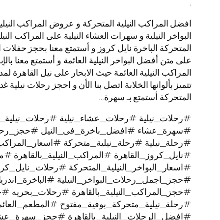
.
افضل المراكب النيلية المتحركة و عروض المراكب النيلية
البواخر النيلية و سهرات العشاء النيلية على المراكب النيل
المتحركة الباخرة نايل كروز و أستمتع معنا بحجز حفلات 
على متن أفضل البواخر النيلية العائمة و أستمتع معنا بالإ
المتحركة أستمتع بـ سهرة…
#رحلات_نيلية #رحلات_عشاء_نيلية #رحلات_نيلية_ن
#سهرة_عشاء #افضل_باخرة_فى_النيل #حجز_رحل
#رحلة_نيلية #رحلة_نيلية_متحركة #اسعار_المراكب 
#نايل_كروز_القاهرة #المراكب_النيلية_بالقاهرة #م
#اسعار_البواخر_النيلية_المتحركة #رحلات_نايل_
#حجز_اجمل_رحلات_البواخر_النيلية #الباخرة_اندري
#حجز_المراكب_النيلية_بالقاهرة #رحلات_بحريه 
#رحلة_نيلية_متحركة_بوفية_مفتوح #المطعم_العائم
#افضل_الرحلات_النيلية_بالقاهرة #حجز_سهرة_عشا