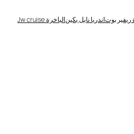
 ريفير بوت
اندريا نايل بكين
الباخرة Jw cruise