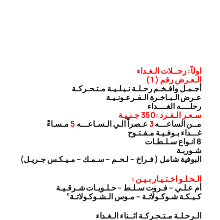
اولآ: رحــلات الـغـداء
الـعـرض رقم ( 1 )
أجـمـل وافـخـم رحـلـة نـيـلـيـة مـتـحـركـة
عـرض الـبـاخـرة الـفـرعـونـيـة
رحلــــه الغــــداء
سـعـر الـفـرد :350 جـنـيـة
مــن الساعـــه
3
عـصراً الـي الـسـاعـــه
5
مـسـاءً
غـــداء بـوفـيـة مـفـتـوح
8 انـواع سـلـطـات
شـوربـة
البوفية شامل ( فـراخ – لـحـم – سـمـك – مـيـكـس جـريـل)
الـحـلـو اخـتـيـار بـيـن :
أم عـلـي – فـروت سـلـط – حـلـويـات شـرقـيـة
كـيـكـة شـوكـولاتـة – مـوس الـشـوكـولاتـة”
الـرحـلـة مـتـحـركـة اثــناء الـغـداء