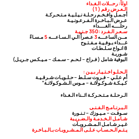
اولآ: رحــلات الـغـداء
الـعـرض رقم ( 1 )
أجـمـل وافـخـم رحـلـة نـيـلـيـة مـتـحـركـة
عـرض الـبـاخـرة الـفـرعـونـيـة
رحلــــه الغــــداء
سـعـر الـفـرد :350 جـنـيـة
مــن الساعـــه
3
عـصراً الـي الـسـاعـــه
5
مـسـاءً
غـــداء بـوفـيـة مـفـتـوح
8 انـواع سـلـطـات
شـوربـة
البوفية شامل ( فـراخ – لـحـم – سـمـك – مـيـكـس جـريـل)
الـحـلـو اخـتـيـار بـيـن :
أم عـلـي – فـروت سـلـط – حـلـويـات شـرقـيـة
كـيـكـة شـوكـولاتـة – مـوس الـشـوكـولاتـة”
الـرحـلـة مـتـحـركـة اثــناء الـغـداء
الـبـرنـامـج الـفـنـى
سـوفـت – مـيـوزك – تـنـورة
شـامـل الـخـدمـة والـضـريـبة
غـيـر شـامـل الـمـشـروبـات
يـتـم الـحـسـاب عـلـى الـمـشـروبـات بـالـبـاخـرة