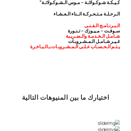
كـيـكـة شـوكـولاتـة – مـوس الـشـوكـولاتـة”
الـرحـلـة مـتـحـركـة اثــناء الـعـشـاء
الـبـرنـامـج الـفـنـى
سـوفـت – مـيـوزك – تـنـورة
شـامـل الـخـدمـة والـضـريـبة
غـيـر شـامـل الـمـشـروبـات
يـتـم الـحـسـاب عـلـى الـمـشـروبـات بـالـبـاخـرة
اختيارك
ما بين المنيوهات التالية