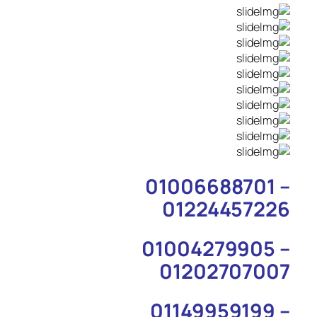
01006688701 –
01224457226
01004279905 –
01202707007
01149959199 –