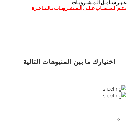
غـيـر شـامـل الـمـشـروبـات
يـتـم الـحـسـاب عـلـى الـمـشـروبـات بـالـبـاخـرة
اختيارك
ما بين المنيوهات التالية