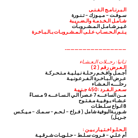
الـبـرنـامـج الـفـنـى
سـوفـت – مـيـوزك – تـنـورة
شـامـل الـخـدمـة والـضـريـبة
غـيـر شـامـل الـمـشـروبـات
يـتـم الـحـسـاب عـلـى الـمـشـروبـات بـالـبـاخـرة
———————————————-
ثـانيا: رحــلات الـعـشـاء
الـعـرض رقم ( 2 )
أجـمـل وافـخـم رحـلـة نـيـلـيـة مـتـحـركـة
عـرض الـبـاخـرة الـفـرعـونـيـة
رحلــــه الـعـشـاء
سـعـر الـفـرد :450 جـنـيـة
مــن الساعـــه 7 عـصراً الـي الـسـاعـــه 9 مـسـاءً
عـشـاء بـوفـيـة مـفـتـوح
8 انـواع سـلـطـات
شـوربـة
البوفية شامل ( فـراخ – لـحـم – سـمـك – مـيـكـس
جـريـل)
الـحـلـو اخـتـيـار بـيـن :
أم عـلـي – فـروت سـلـط – حـلـويـات شـرقـيـة