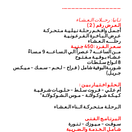
———————————————-
ثـانيا: رحــلات الـعـشـاء
الـعـرض رقم ( 2 )
أجـمـل وافـخـم رحـلـة نـيـلـيـة مـتـحـركـة
عـرض الـبـاخـرة الـفـرعـونـيـة
رحلــــه الـعـشـاء
سـعـر الـفـرد :450 جـنـيـة
مــن الساعـــه 7 عـصراً الـي الـسـاعـــه 9 مـسـاءً
عـشـاء بـوفـيـة مـفـتـوح
8 انـواع سـلـطـات
شـوربـة
البوفية شامل ( فـراخ – لـحـم – سـمـك – مـيـكـس
جـريـل)
الـحـلـو اخـتـيـار بـيـن :
أم عـلـي – فـروت سـلـط – حـلـويـات شـرقـيـة
كـيـكـة شـوكـولاتـة – مـوس الـشـوكـولاتـة”
الـرحـلـة مـتـحـركـة اثــناء الـعـشـاء
الـبـرنـامـج الـفـنـى
سـوفـت – مـيـوزك – تـنـورة
شـامـل الـخـدمـة والـضـريـبة